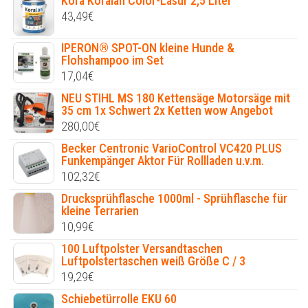
Kora Koralan Color-Lasur 2,5 Liter
43,49
€
IPERON® SPOT-ON kleine Hunde &
Flohshampoo im Set
17,04
€
NEU STIHL MS 180 Kettensäge Motorsäge mit
35 cm 1x Schwert 2x Ketten wow Angebot
280,00
€
Becker Centronic VarioControl VC420 PLUS
Funkempänger Aktor Für Rollladen u.v.m.
102,32
€
Drucksprühflasche 1000ml - Sprühflasche für
kleine Terrarien
10,99
€
100 Luftpolster Versandtaschen
Luftpolstertaschen weiß Größe C / 3
19,29
€
Schiebetürrolle EKU 60