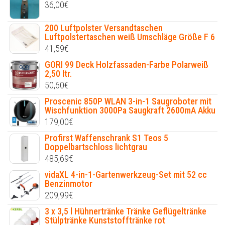
36,00
€
200 Luftpolster Versandtaschen
Luftpolstertaschen weiß Umschläge Größe F 6
41,59
€
GORI 99 Deck Holzfassaden-Farbe Polarweiß
2,50 ltr.
50,60
€
Proscenic 850P WLAN 3-in-1 Saugroboter mit
Wischfunktion 3000Pa Saugkraft 2600mA Akku
179,00
€
Profirst Waffenschrank S1 Teos 5
Doppelbartschloss lichtgrau
485,69
€
vidaXL 4-in-1-Gartenwerkzeug-Set mit 52 cc
Benzinmotor
209,99
€
3 x 3,5 l Hühnertränke Tränke Geflügeltränke
Stülptränke Kunststofftränke rot