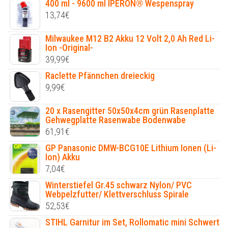
400 ml - 9600 ml IPERON® Wespenspray
13,74
€
Milwaukee M12 B2 Akku 12 Volt 2,0 Ah Red Li-
Ion -Original-
39,99
€
Raclette Pfännchen dreieckig
9,99
€
20 x Rasengitter 50x50x4cm grün Rasenplatte
Gehwegplatte Rasenwabe Bodenwabe
61,91
€
GP Panasonic DMW-BCG10E Lithium Ionen (Li-
Ion) Akku
7,04
€
Winterstiefel Gr.45 schwarz Nylon/ PVC
Webpelzfutter/ Klettverschluss Spirale
52,53
€
STIHL Garnitur im Set, Rollomatic mini Schwert