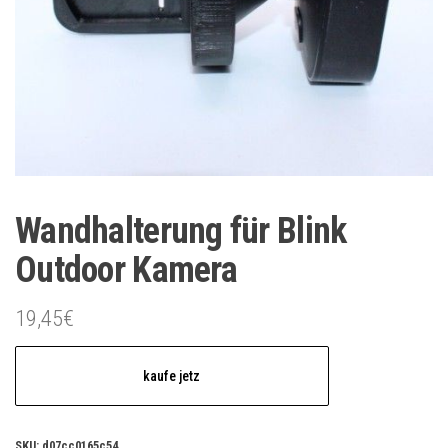
Wandhalterung für Blink
Outdoor Kamera
19,45
€
kaufe jetz
SKU:
d07cc0165c54