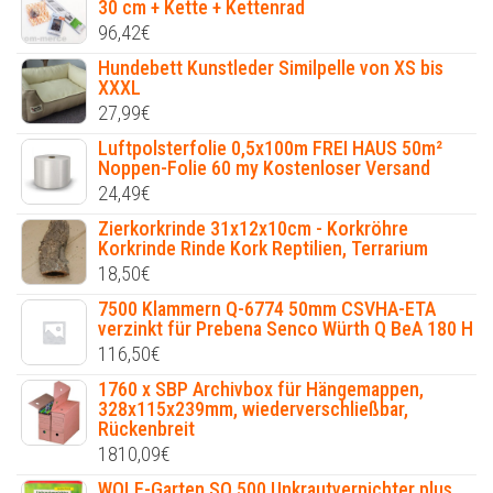
30 cm + Kette + Kettenrad
96,42
€
Hundebett Kunstleder Similpelle von XS bis
XXXL
27,99
€
Luftpolsterfolie 0,5x100m FREI HAUS 50m²
Noppen-Folie 60 my Kostenloser Versand
24,49
€
Zierkorkrinde 31x12x10cm - Korkröhre
Korkrinde Rinde Kork Reptilien, Terrarium
18,50
€
7500 Klammern Q-6774 50mm CSVHA-ETA
verzinkt für Prebena Senco Würth Q BeA 180 H
116,50
€
1760 x SBP Archivbox für Hängemappen,
328x115x239mm, wiederverschließbar,
Rückenbreit
1810,09
€
WOLF-Garten SQ 500 Unkrautvernichter plus