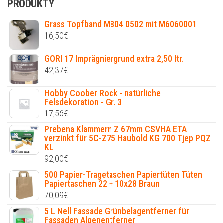
PRODUKTY
Grass Topfband M804 0502 mit M6060001
16,50
€
GORI 17 Imprägniergrund extra 2,50 ltr.
42,37
€
Hobby Coober Rock - natürliche
Felsdekoration - Gr. 3
17,56
€
Prebena Klammern Z 67mm CSVHA ETA
verzinkt für 5C-Z75 Haubold KG 700 Tjep PQZ
KL
92,00
€
500 Papier-Tragetaschen Papiertüten Tüten
Papiertaschen 22 + 10x28 Braun
70,09
€
5 L Nell Fassade Grünbelagentferner für
Fassaden Algenentferner