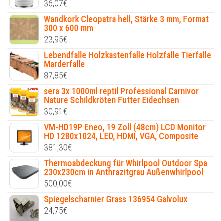
36,07
€
Wandkork Cleopatra hell, Stärke 3 mm, Format
300 x 600 mm
23,95
€
Lebendfalle Holzkastenfalle Holzfalle Tierfalle
Marderfalle
87,85
€
sera 3x 1000ml reptil Professional Carnivor
Nature Schildkröten Futter Eidechsen
30,91
€
VM-HD19P Eneo, 19 Zoll (48cm) LCD Monitor
HD 1280x1024, LED, HDMI, VGA, Composite
381,30
€
Thermoabdeckung für Whirlpool Outdoor Spa
230x230cm in Anthrazitgrau Außenwhirlpool
500,00
€
Spiegelscharnier Grass 136954 Galvolux
24,75
€