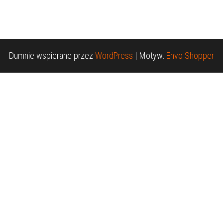
Dumnie wspierane przez
WordPress
|
Motyw:
Envo Shopper