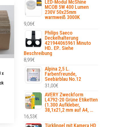
LED-Modul McShine
MCOB 5W 400 Lumen
230V 50x25mm
warmweiß 3000K
9,06
€
Philips Saeco
Deckelhalterung
421944065961 Minuto
HD.. EP.. Siehe
Beschreibung
8,99
€
Alpina 2,5 L.
 x
Farbenfreunde,
Seebärblau No.12
ck
31,00
€
AVERY Zweckform
L4792-20 Grüne Etiketten
(1.300 Aufkleber,
38,1x21,2 mm auf A4, ...
16,53
€
Türklingel mit Kamera HD