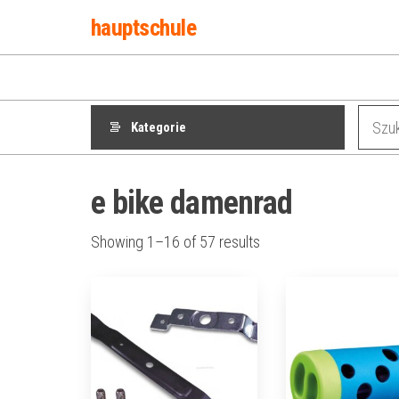
Przejdź
hauptschule
do
treści
Kategorie
e bike damenrad
Showing 1–16 of 57 results