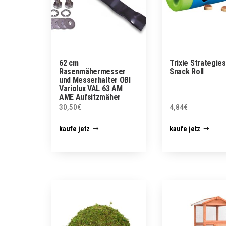
62 cm
Trixie Strategies
Rasenmähermesser
Snack Roll
und Messerhalter OBI
Variolux VAL 63 AM
AME Aufsitzmäher
30,50
€
4,84
€
kaufe jetz
kaufe jetz