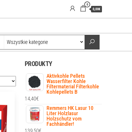
0
0,00€
PRODUKTY
Aktivkohle Pellets
Wasserfilter Kohle
Filtermaterial Filterkohle
Kohlepellets B
14,40
€
Remmers HK Lasur 10
Liter Holzlasur
Holzschutz vom
Fachhändler!
139,50
€