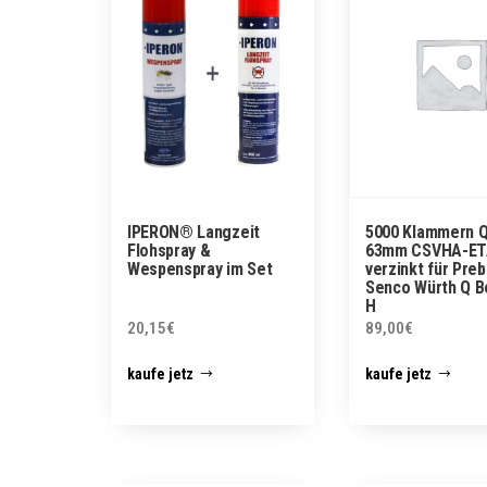
IPERON® Langzeit
5000 Klammern 
Flohspray &
63mm CSVHA-ET
Wespenspray im Set
verzinkt für Pre
Senco Würth Q B
H
20,15
€
89,00
€
kaufe jetz
kaufe jetz