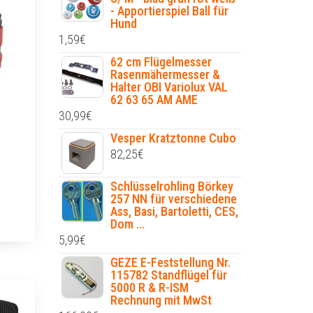
- Apportierspiel Ball für
Hund
1,59
€
62 cm Flügelmesser
Rasenmähermesser &
Halter OBI Variolux VAL
62 63 65 AM AME
30,99
€
Vesper Kratztonne Cubo
82,25
€
Schlüsselrohling Börkey
257 NN für verschiedene
Ass, Basi, Bartoletti, CES,
Dom ...
5,99
€
GEZE E-Feststellung Nr.
115782 Standflügel für
5000 R & R-ISM
Rechnung mit MwSt