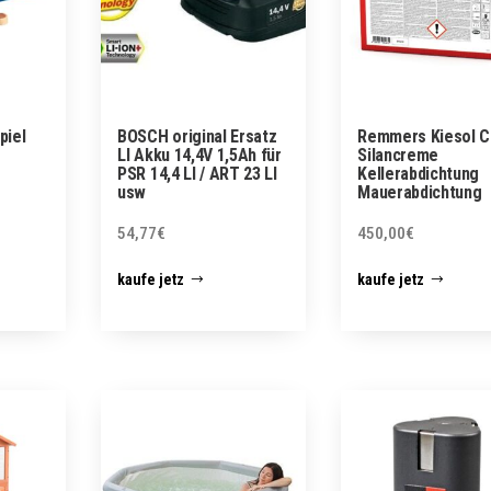
piel
BOSCH original Ersatz
Remmers Kiesol C
LI Akku 14,4V 1,5Ah für
Silancreme
PSR 14,4 LI / ART 23 LI
Kellerabdichtung
usw
Mauerabdichtung
54,77
€
450,00
€
kaufe jetz
kaufe jetz