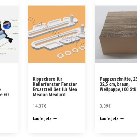
Kippschere für
Pappzuschnitte, 23
Kellerfenster Fenster
32,5 cm, braun,
e
Ersatzteil Set für Mea
Wellpappe,100 Stü
e 60
Mealon Mealuxit
14,37
€
3,09
€
kaufe jetz
kaufe jetz