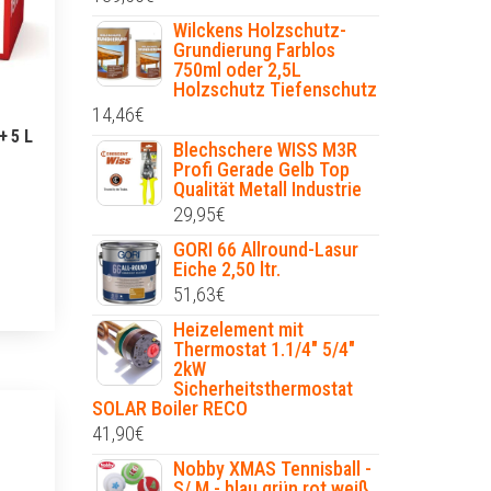
Wilckens Holzschutz-
Grundierung Farblos
750ml oder 2,5L
Holzschutz Tiefenschutz
14,46
€
+ 5 L
Blechschere WISS M3R
Profi Gerade Gelb Top
Qualität Metall Industrie
29,95
€
GORI 66 Allround-Lasur
Eiche 2,50 ltr.
51,63
€
Heizelement mit
Thermostat 1.1/4" 5/4"
2kW
Sicherheitsthermostat
SOLAR Boiler RECO
41,90
€
Nobby XMAS Tennisball -
S/ M - blau grün rot weiß