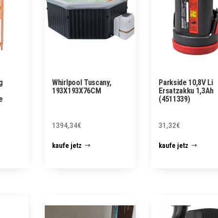
g
Whirlpool Tuscany,
Parkside 10,8V Li
193X193X76CM
Ersatzakku 1,3Ah
e
(4511339)
1394,34
€
31,32
€
kaufe jetz
kaufe jetz