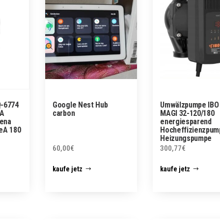
Q-6774
Google Nest Hub
Umwälzpumpe IBO
A
carbon
MAGI 32-120/180
bena
energiesparend
eA 180
Hocheffizienzpum
Heizungspumpe
60,00
€
300,77
€
kaufe jetz
kaufe jetz