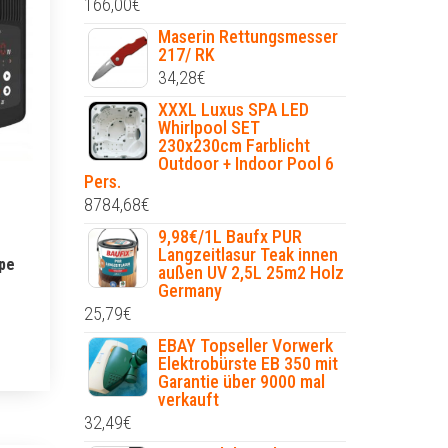
166,00
€
Maserin Rettungsmesser
217/ RK
34,28
€
XXXL Luxus SPA LED
Whirlpool SET
230x230cm Farblicht
Outdoor + Indoor Pool 6
Pers.
8784,68
€
9,98€/1L Baufx PUR
Langzeitlasur Teak innen
pe
außen UV 2,5L 25m2 Holz
Germany
25,79
€
EBAY Topseller Vorwerk
Elektrobürste EB 350 mit
Garantie über 9000 mal
verkauft
32,49
€