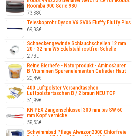
Irobot 4482326 Behälter AeroForce für iRobot
Roomba 900 Serie 980
73,38
€
Teleskoprohr Dyson V6 SV06 Fluffy Fluffy Plus
69,93
€
Schneckengewinde Schlauchschellen 12 mm
20 - 32 mm W5 Edelstahl rostfrei Schelle
2,78
€
Reine Bierhefe - Naturprodukt - Aminosäuren
B-Vitaminen Spurenelementen Gefieder Haut
20,49
€
400 Luftpolster Versandtaschen
Luftpolstertaschen B / 2 braun NEU TOP
51,99
€
KNIPEX Zangenschlüssel 300 mm bis SW 60
mm Kopf vernicke
58,53
€
Schwimmbad Pflege Alwazon2000 Chlorfreie