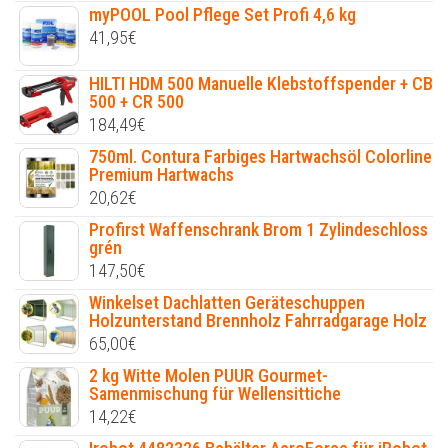
myPOOL Pool Pflege Set Profi 4,6 kg
41,95
€
HILTI HDM 500 Manuelle Klebstoffspender + CB
500 + CR 500
184,49
€
750ml. Contura Farbiges Hartwachsöl Colorline
Premium Hartwachs
20,62
€
Profirst Waffenschrank Brom 1 Zylindeschloss
grén
147,50
€
Winkelset Dachlatten Geräteschuppen
Holzunterstand Brennholz Fahrradgarage Holz
65,00
€
2 kg Witte Molen PUUR Gourmet-
Samenmischung für Wellensittiche
14,22
€