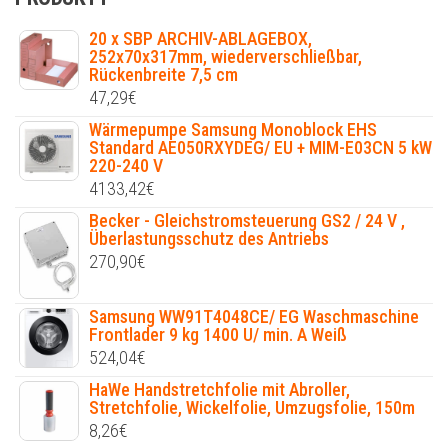
20 x SBP ARCHIV-ABLAGEBOX,
252x70x317mm, wiederverschließbar,
Rückenbreite 7,5 cm
47,29
€
Wärmepumpe Samsung Monoblock EHS
Standard AE050RXYDEG/ EU + MIM-E03CN 5 kW
220-240 V
4133,42
€
Becker - Gleichstromsteuerung GS2 / 24 V ,
Überlastungsschutz des Antriebs
270,90
€
Samsung WW91T4048CE/ EG Waschmaschine
Frontlader 9 kg 1400 U/ min. A Weiß
524,04
€
HaWe Handstretchfolie mit Abroller,
Stretchfolie, Wickelfolie, Umzugsfolie, 150m
8,26
€