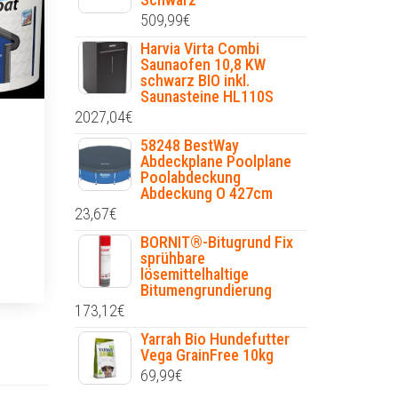
509,99
€
Harvia Virta Combi
Saunaofen 10,8 KW
schwarz BIO inkl.
Saunasteine HL110S
2027,04
€
58248 BestWay
Abdeckplane Poolplane
Poolabdeckung
Abdeckung O 427cm
23,67
€
BORNIT®-Bitugrund Fix
sprühbare
lösemittelhaltige
Bitumengrundierung
173,12
€
Yarrah Bio Hundefutter
Vega GrainFree 10kg
69,99
€