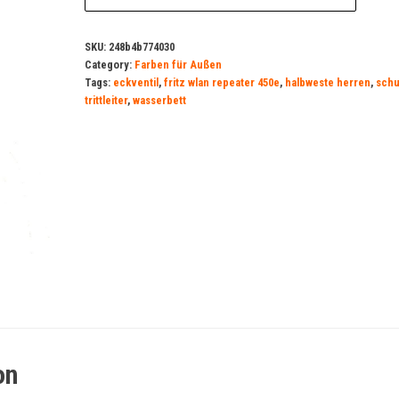
SKU:
248b4b774030
Category:
Farben für Außen
Tags:
eckventil
,
fritz wlan repeater 450e
,
halbweste herren
,
schu
trittleiter
,
wasserbett
on