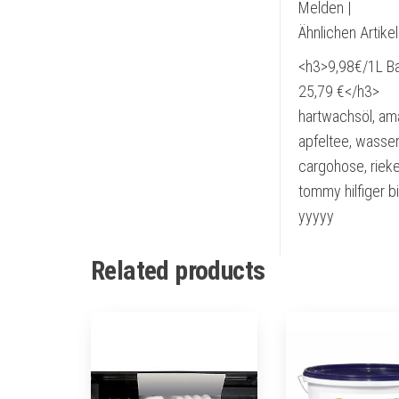
Melden |
Ähnlichen Artike
<h3>9,98€/1L Ba
25,79 €</h3>
hartwachsöl, ama
apfeltee, wasser
cargohose, riek
tommy hilfiger bi
yyyyy
Related products