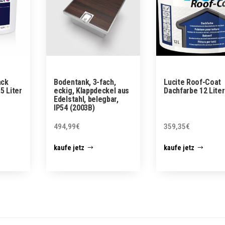
ack
Bodentank, 3-fach,
Lucite Roof-Coat
5 Liter
eckig, Klappdeckel aus
Dachfarbe 12 Liter
Edelstahl, belegbar,
IP54 (2003B)
494,99
€
359,35
€
kaufe jetz
kaufe jetz