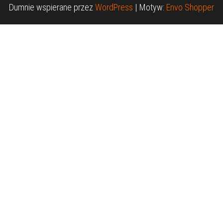
Dumnie wspierane przez
WordPress
|
Motyw:
Envo Shopper