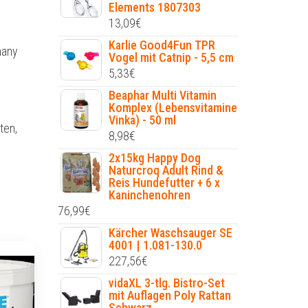
Elements 1807303
13,09
€
Karlie Good4Fun TPR
many
Vogel mit Catnip - 5,5 cm
5,33
€
Beaphar Multi Vitamin
Komplex (Lebensvitamine
Vinka) - 50 ml
ten,
8,98
€
2x15kg Happy Dog
Naturcroq Adult Rind &
Reis Hundefutter + 6 x
Kaninchenohren
76,99
€
Kärcher Waschsauger SE
4001 | 1.081-130.0
227,56
€
vidaXL 3-tlg. Bistro-Set
mit Auflagen Poly Rattan
Schwarz