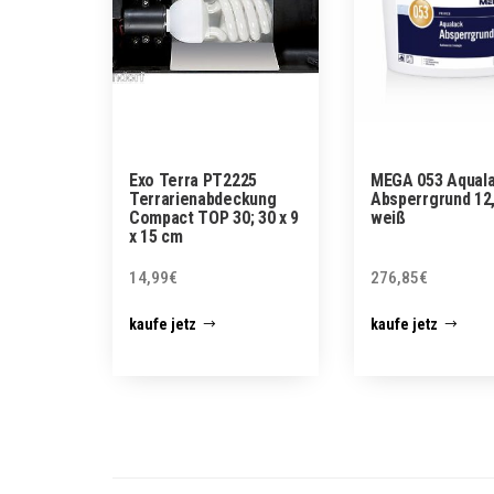
Exo Terra PT2225
MEGA 053 Aqual
Terrarienabdeckung
Absperrgrund 12,
Compact TOP 30; 30 x 9
weiß
x 15 cm
14,99
€
276,85
€
kaufe jetz
kaufe jetz