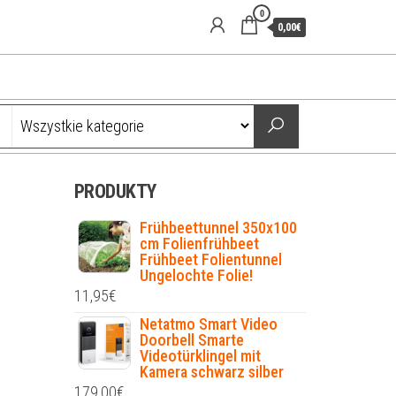
0
0,00€
PRODUKTY
Frühbeettunnel 350x100
cm Folienfrühbeet
Frühbeet Folientunnel
Ungelochte Folie!
11,95
€
Netatmo Smart Video
Doorbell Smarte
Videotürklingel mit
Kamera schwarz silber
179,00
€