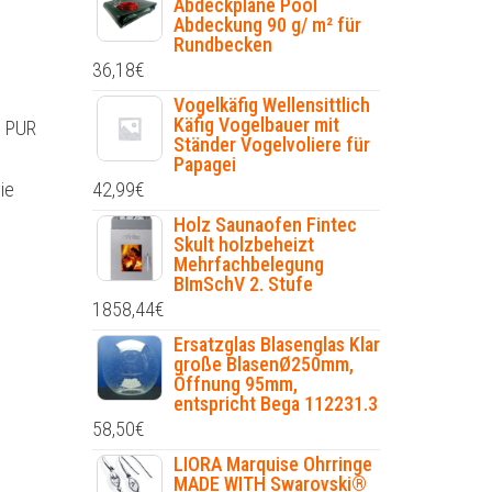
Abdeckplane Pool
Abdeckung 90 g/ m² für
Rundbecken
36,18
€
Vogelkäfig Wellensittlich
Käfig Vogelbauer mit
x PUR
Ständer Vogelvoliere für
Papagei
42,99
€
ie
Holz Saunaofen Fintec
Skult holzbeheizt
Mehrfachbelegung
BImSchV 2. Stufe
1858,44
€
Ersatzglas Blasenglas Klar
große BlasenØ250mm,
Öffnung 95mm,
entspricht Bega 112231.3
58,50
€
LIORA Marquise Ohrringe
MADE WITH Swarovski®