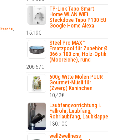
TP-Link Tapo Smart
Home WLAN WiFi
Steckdose Tapo P100 EU
Google Home Alexa
ltasche
,
15,19
€
Steel Pro MAX™
Ersatzpool für Zubehör Ø
366 x 100 cm, Holz-Optik
(Mooreiche), rund
206,67
€
600g Witte Molen PUUR
Gourmet-Müsli für
(Zwerg) Kaninchen
10,43
€
Laubfangvorrichtung i.
Fallrohr, Laubfang,
Rohrlaubfang, Laubklappe
130,10
€
well2wellness