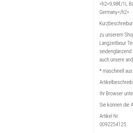
<h2>9,98€/1L Ba
Germany</h2>
Kurzbeschreibun
zu unserem Shop
Langzeitlasur T
seidenglänzend 
auch unsere and
* maschinell aus
Artikelbeschrei
Ihr Browser unte
Sie können die A
Artikel Nr.:
0092254125