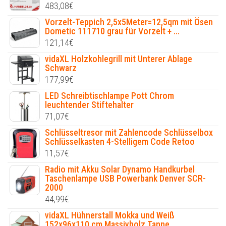
483,08
€
Vorzelt-Teppich 2,5x5Meter=12,5qm mit Ösen
Dometic 111710 grau für Vorzelt + ...
121,14
€
vidaXL Holzkohlegrill mit Unterer Ablage
Schwarz
177,99
€
LED Schreibtischlampe Pott Chrom
leuchtender Stiftehalter
71,07
€
Schlüsseltresor mit Zahlencode Schlüsselbox
Schlüsselkasten 4-Stelligem Code Retoo
11,57
€
Radio mit Akku Solar Dynamo Handkurbel
Taschenlampe USB Powerbank Denver SCR-
2000
44,99
€
vidaXL Hühnerstall Mokka und Weiß
152x96x110 cm Massivholz Tanne