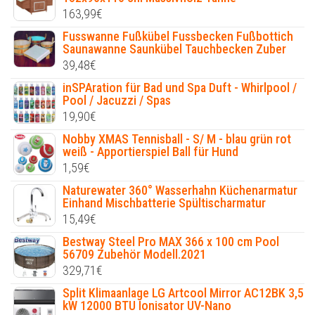
163,99
€
Fusswanne Fußkübel Fussbecken Fußbottich
Saunawanne Saunkübel Tauchbecken Zuber
39,48
€
inSPAration für Bad und Spa Duft - Whirlpool /
Pool / Jacuzzi / Spas
19,90
€
Nobby XMAS Tennisball - S/ M - blau grün rot
weiß - Apportierspiel Ball für Hund
1,59
€
Naturewater 360° Wasserhahn Küchenarmatur
Einhand Mischbatterie Spültischarmatur
15,49
€
Bestway Steel Pro MAX 366 x 100 cm Pool
56709 Zubehör Modell.2021
329,71
€
Split Klimaanlage LG Artcool Mirror AC12BK 3,5
kW 12000 BTU Ionisator UV-Nano