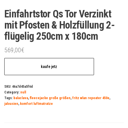
Einfahrtstor Qs Tor Verzinkt
mit Pfosten & Holzfüllung 2-
flügelig 250cm x 180cm
569,00
€
kaufe jetz
SKU:
46a7d45a5f6d
Category:
null
Tags:
balaclava
,
fleecejacke große größen
,
fritz wlan repeater 450e
,
jalousien
,
komfort luftmatratze