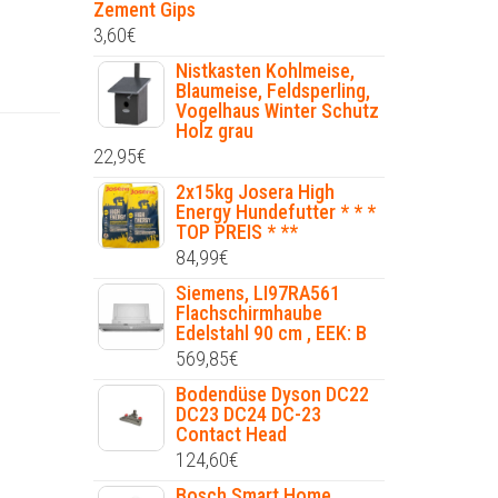
Zement Gips
3,60
€
Nistkasten Kohlmeise,
Blaumeise, Feldsperling,
Vogelhaus Winter Schutz
Holz grau
22,95
€
2x15kg Josera High
Energy Hundefutter * * *
TOP PREIS * **
84,99
€
Siemens, LI97RA561
Flachschirmhaube
Edelstahl 90 cm , EEK: B
569,85
€
Bodendüse Dyson DC22
DC23 DC24 DC-23
Contact Head
124,60
€
Bosch Smart Home