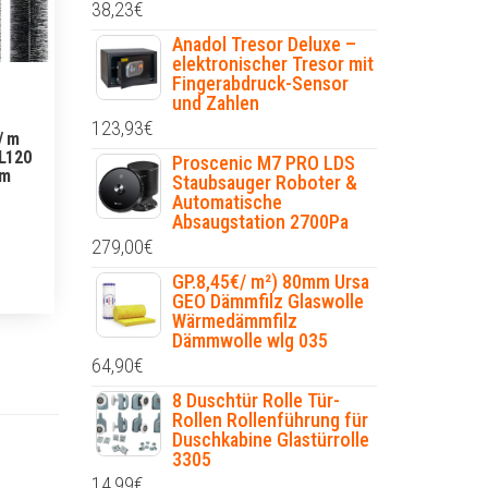
38,23
€
Anadol Tresor Deluxe –
elektronischer Tresor mit
Fingerabdruck-Sensor
und Zahlen
123,93
€
/ m
L120
Proscenic M7 PRO LDS
cm
Staubsauger Roboter &
Automatische
Absaugstation 2700Pa
279,00
€
GP.8,45€/ m²) 80mm Ursa
GEO Dämmfilz Glaswolle
Wärmedämmfilz
Dämmwolle wlg 035
64,90
€
8 Duschtür Rolle Tür-
Rollen Rollenführung für
Duschkabine Glastürrolle
3305
14,99
€