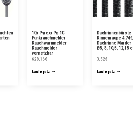
euchten
10x Pyrexx Px-1C
Dachrinnenbürste
arten
Funkrauchmelder
Rinnenraupe 4,74€
Rauchwarnmelder
Dachrinne Marder 
Rauchmelder
Ø5, 8, 10,5, 12,15 
vernetzbar
628,16
€
3,52
€
kaufe jetz
kaufe jetz