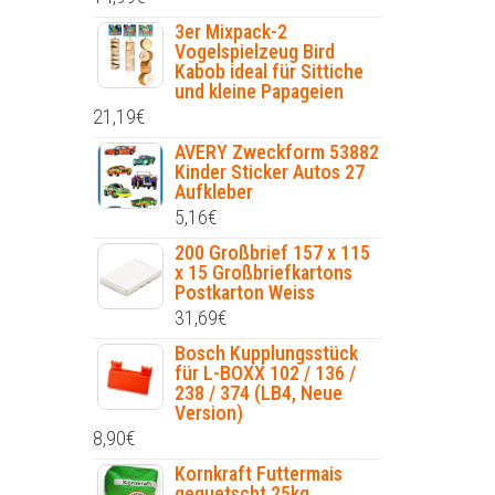
3er Mixpack-2
Vogelspielzeug Bird
Kabob ideal für Sittiche
und kleine Papageien
21,19
€
AVERY Zweckform 53882
Kinder Sticker Autos 27
Aufkleber
5,16
€
200 Großbrief 157 x 115
x 15 Großbriefkartons
Postkarton Weiss
31,69
€
Bosch Kupplungsstück
für L-BOXX 102 / 136 /
238 / 374 (LB4, Neue
Version)
8,90
€
Kornkraft Futtermais
gequetscht 25kg