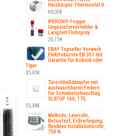
Heizkörper-Thermostat II
69,00
€
IPERON® Fogger
Ungeziefervernebler &
Langzeit Flohspray
20,15
€
EBAY Topseller Vorwerk
Elektrobürste EB 351 mit
Garantie für Kobold oder
Tiger
35,00
€
Türschließdämpfer mit
austauschbaren Federn
für Schiebetürbeschlag
SLID'UP 160, 170,
53,38
€
Wellrohr, Leerrohr,
Betonfest, Erdverlegung,
flexibles Installationsrohr,
750 N