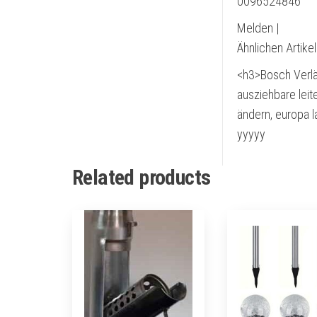
0096524846
Melden |
Ähnlichen Artike
<h3>Bosch Verl
ausziehbare leit
ändern, europa l
yyyyy
Related products