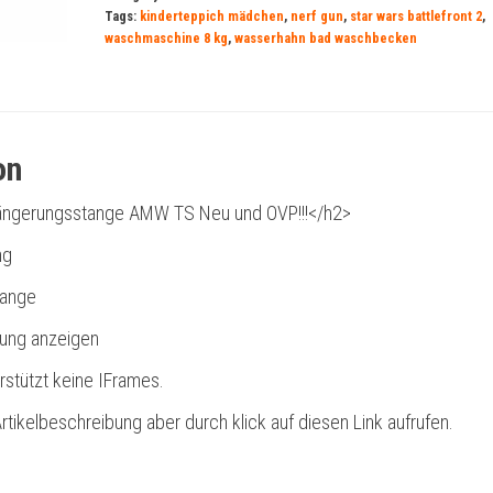
Tags:
kinderteppich mädchen
,
nerf gun
,
star wars battlefront 2
,
waschmaschine 8 kg
,
wasserhahn bad waschbecken
on
ängerungsstange AMW TS Neu und OVP!!!</h2>
ng
tange
bung anzeigen
rstützt keine IFrames.
rtikelbeschreibung aber durch klick auf diesen Link aufrufen.