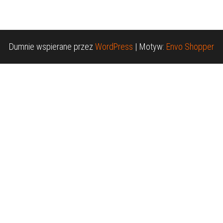
Dumnie wspierane przez
WordPress
|
Motyw:
Envo Shopper