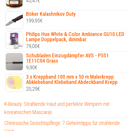
45,47
€
Böker Kalashnikov Duty
199,95
€
Philips Hue White & Color Ambiance GU10 LED
Lampe Doppelpack, dimmbar
79,00
€
Schubladen Einzugdämpfer AVS - P551
1E11C04 Grass
9,90
€
3 x Kreppband 100 mm x 50 m Malerkrepp
Abklebeband Klebeband Abdeckband Krepp
20,29
€
K-Beauty: Strahlende Haut und perfekte Wimpern mit
koreanischen Mascaras
Chinesische Gesichtspflege: 7 Geheimtipps für strahlende