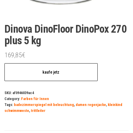
Dinova DinoFloor DinoPox 270
plus 5 kg
169,85
€
kaufe jetz
SKU:
af0946039ac4
Category:
Farben für Innen
Tags:
badezimmerspiegel mit beleuchtung
,
damen regenjacke
,
kleinkind
schwimmweste
,
trittleiter