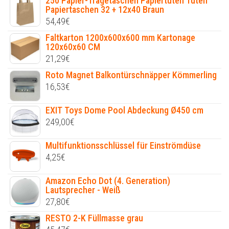
250 Papier-Tragetaschen Papiertüten Tüten
Papiertaschen 32 + 12x40 Braun
54,49
€
Faltkarton 1200x600x600 mm Kartonage
120x60x60 CM
21,29
€
Roto Magnet Balkontürschnäpper Kömmerling
16,53
€
EXIT Toys Dome Pool Abdeckung Ø450 cm
249,00
€
Multifunktionsschlüssel für Einströmdüse
4,25
€
Amazon Echo Dot (4. Generation)
Lautsprecher - Weiß
27,80
€
RESTO 2-K Füllmasse grau