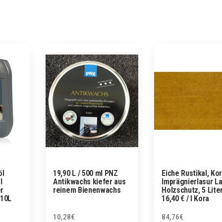
öl
19,90 L / 500 ml PNZ
Eiche Rustikal, Kor
l
Antikwachs kiefer aus
Imprägnierlasur La
r
reinem Bienenwachs
Holzschutz, 5 Lite
-10L
16,40 € / l Kora
10,28
€
84,76
€