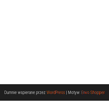
Dumnie wspierane przez
WordPress
|
Motyw:
Envo Shopper