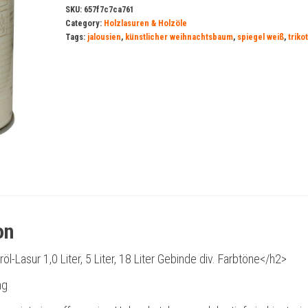
SKU:
657f7c7ca761
Category:
Holzlasuren & Holzöle
Tags:
jalousien
,
künstlicher weihnachtsbaum
,
spiegel weiß
,
triko
on
öl-Lasur 1,0 Liter, 5 Liter, 18 Liter Gebinde div. Farbtöne</h2>
ng