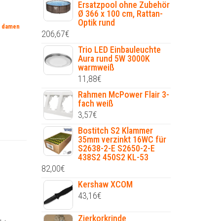
Ersatzpool ohne Zubehör
Ø 366 x 100 cm, Rattan-
Optik rund
t damen
206,67
€
Trio LED Einbauleuchte
Aura rund 5W 3000K
warmweiß
11,88
€
Rahmen McPower Flair 3-
fach weiß
3,57
€
Bostitch S2 Klammer
35mm verzinkt 16WC für
S2638-2-E S2650-2-E
438S2 450S2 KL-53
82,00
€
Kershaw XCOM
43,16
€
Zierkorkrinde