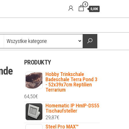
0
0,00€
PRODUKTY
inde
Hobby Trinkschale
Badeschale Terra Pond 3
- 52x39x7cm Reptilien
Terrarium
64,50
€
Homematic IP HmIP-DS55
Tischaufsteller
29,87
€
Steel Pro MAX™