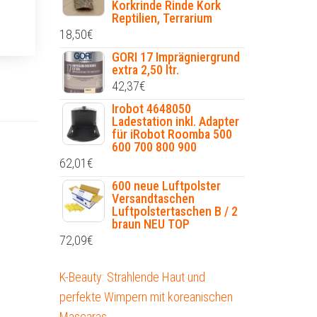
Korkrinde Rinde Kork
Reptilien, Terrarium
18,50
€
GORI 17 Imprägniergrund
extra 2,50 ltr.
42,37
€
Irobot 4648050
Ladestation inkl. Adapter
für iRobot Roomba 500
600 700 800 900
62,01
€
600 neue Luftpolster
Versandtaschen
Luftpolstertaschen B / 2
braun NEU TOP
72,09
€
K-Beauty: Strahlende Haut und
perfekte Wimpern mit koreanischen
Mascaras