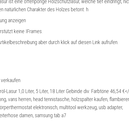
asur ist eine offenporige Holzschutzlasur, welche tief eindringt, nic
en natürlichen Charakter des Holzes betont. h
bung anzeigen
rstützt keine IFrames.
rtikelbeschreibung aber durch klick auf diesen Link aufrufen.
l verkaufen
öl-Lasur 1,0 Liter, 5 Liter, 18 Liter Gebinde div. Farbtöne 46,54 €<
rong, vans herren, head tennistasche, holzspalter kaufen, flambierer
körperthermostat elektronisch, multitool werkzeug, usb adapter,
 reiterhose damen, samsung tab a7