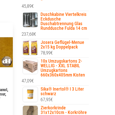
*
45,89
€
Duschkabine Viertelkreis
Eckdusche
Duschabtrennung Glas
Runddusche Fulda 14 cm
237,68
€
Josera Geflügel-Menue
2x15 kg Doppelpack
78,99
€
10x Umzugskartons 2-
WELLIG - XXL STABIL
Umzugkartons
660x360x405mm Kisten
47,09
€
Sika® Inertol® I 3 Liter
anol,
schwarz
sur,
r
67,95
€
Zierkorkrinde
31x12x10cm - Korkröhre