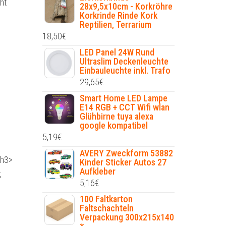
ht
28x9,5x10cm - Korkröhre
Korkrinde Rinde Kork
Reptilien, Terrarium
18,50
€
LED Panel 24W Rund
Ultraslim Deckenleuchte
Einbauleuchte inkl. Trafo
29,65
€
Smart Home LED Lampe
E14 RGB + CCT Wifi wlan
Glühbirne tuya alexa
google kompatibel
5,19
€
AVERY Zweckform 53882
/h3>
Kinder Sticker Autos 27
Aufkleber
,
5,16
€
100 Faltkarton
Faltschachteln
Verpackung 300x215x140