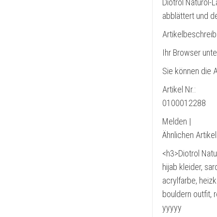
Diotrol Naturöl-L
abblättert und d
Artikelbeschrei
Ihr Browser unte
Sie können die A
Artikel Nr.:
0100012288
Melden |
Ähnlichen Artike
<h3>Diotrol Natur
hijab kleider, sa
acrylfarbe, heiz
bouldern outfit,
yyyyy