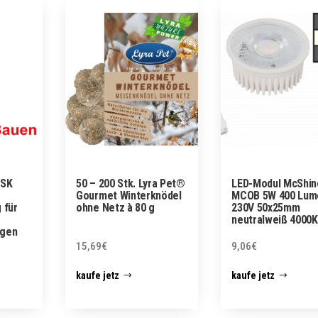
HSK
50 – 200 Stk. Lyra Pet®
LED-Modul McShin
Gourmet Winterknödel
MCOB 5W 400 Lum
 für
ohne Netz à 80 g
230V 50x25mm
neutralweiß 4000K
ogen
15,69
€
9,06
€
kaufe jetz
kaufe jetz