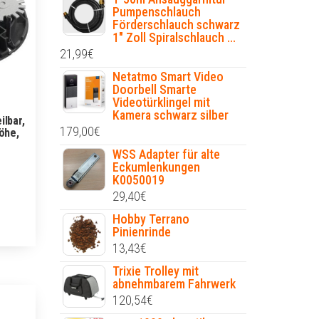
Pumpenschlauch
Förderschlauch schwarz
1" Zoll Spiralschlauch ...
21,99
€
Netatmo Smart Video
Doorbell Smarte
Videotürklingel mit
Kamera schwarz silber
ilbar,
179,00
€
öhe,
WSS Adapter für alte
Eckumlenkungen
K0050019
29,40
€
Hobby Terrano
Pinienrinde
13,43
€
Trixie Trolley mit
abnehmbarem Fahrwerk
120,54
€