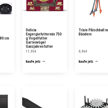
Delicia
Trixie Plüschball m
Engergiefuttermix 750
Bändern
×80 cm
g Vogelfutter
Gartenvögel
Ganzjahresfutter
11,95
€
0,96
€
kaufe jetz
kaufe jetz