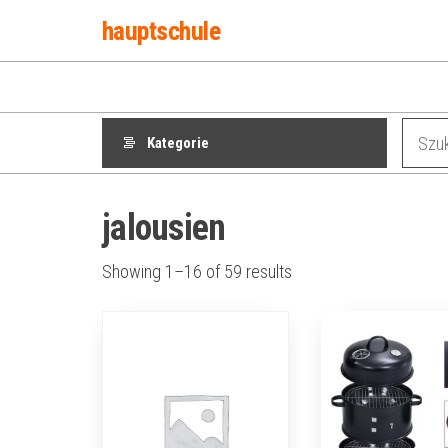
Przejdź
hauptschule
do
treści
Kategorie
jalousien
Showing 1–16 of 59 results