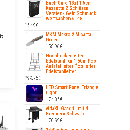
Buch Safe 18x11,5cm
Kassette 2 Schlüssel
Versteck Geld Schmuck
Wertsachen 6148
15,49
€
MKM Makro 2 Micarta
it
Green
158,36
€
Hochbeckenleiter
Edelstahl für 1,50m Pool
Aufstellleiter Poolleiter
Edelstahlleiter
299,75
€
LED Smart Panel Triangle
Light
174,35
€
vidaXL Gasgrill mit 4
Brennern Schwarz
170,99
€
1-50m Ansauggarnitur