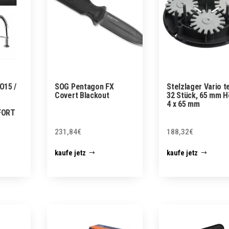
O15 /
SOG Pentagon FX
Stelzlager Vario te
Covert Blackout
32 Stück, 65 mm H
4 x 65 mm
OFORT
231,84
€
188,32
€
kaufe jetz
kaufe jetz