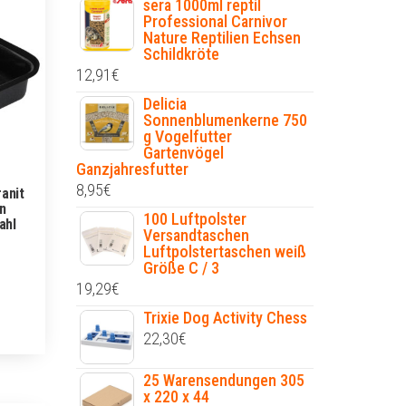
sera 1000ml reptil
Professional Carnivor
Nature Reptilien Echsen
Schildkröte
12,91
€
Delicia
Sonnenblumenkerne 750
g Vogelfutter
Gartenvögel
Ganzjahresfutter
8,95
€
anit
n
100 Luftpolster
ahl
Versandtaschen
Luftpolstertaschen weiß
Größe C / 3
19,29
€
Trixie Dog Activity Chess
22,30
€
25 Warensendungen 305
x 220 x 44