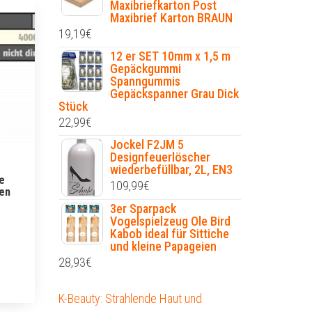
Maxibriefkarton Post
Maxibrief Karton BRAUN
19,19
€
12 er SET 10mm x 1,5 m
Gepäckgummi
Spanngummis
Gepäckspanner Grau Dick
Stück
22,99
€
Jockel F2JM 5
Designfeuerlöscher
wiederbefüllbar, 2L, EN3
e
109,99
€
en
3er Sparpack
Vogelspielzeug Ole Bird
Kabob ideal für Sittiche
und kleine Papageien
28,93
€
K-Beauty: Strahlende Haut und