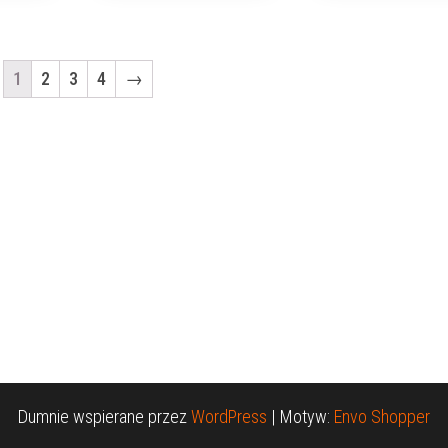
1
2
3
4
→
Dumnie wspierane przez
WordPress
|
Motyw:
Envo Shopper