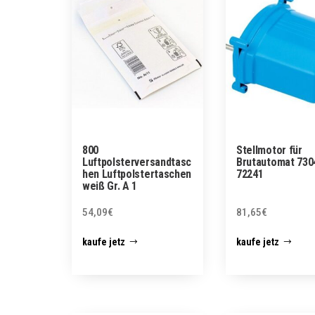
800
Stellmotor für
Luftpolsterversandtasc
Brutautomat 730
hen Luftpolstertaschen
72241
weiß Gr. A 1
54,09
€
81,65
€
kaufe jetz
kaufe jetz