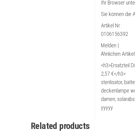
Ihr Browser unte
Sie können die A
Artikel Nr.:
0106156392
Melden |
Ähnlichen Artike
<h3>Ersatzteil 
2,57 €</h3>
sterilisator, bat
deckenlampe woh
damen, solarabso
yyyyy
Related products