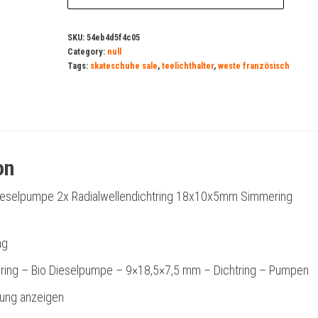
SKU:
54eb4d5f4c05
Category:
null
Tags:
skateschuhe sale
,
teelichthalter
,
weste französisch
on
Dieselpumpe 2x Radialwellendichtring 18x10x5mm Simmering
ng
ering – Bio Dieselpumpe – 9×18,5×7,5 mm – Dichtring – Pumpen
bung anzeigen