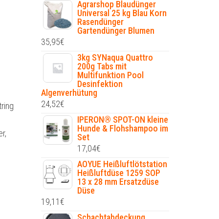
Agrarshop Blaudünger
Universal 25 kg Blau Korn
Rasendünger
Gartendünger Blumen
35,95
€
3kg SYNaqua Quattro
200g Tabs mit
Multifunktion Pool
Desinfektion
Algenverhütung
24,52
€
ring
IPERON® SPOT-ON kleine
Hunde & Flohshampoo im
r,
Set
17,04
€
AOYUE Heißluftlötstation
Heißluftdüse 1259 SOP
13 x 28 mm Ersatzdüse
Düse
19,11
€
Schachtabdeckung