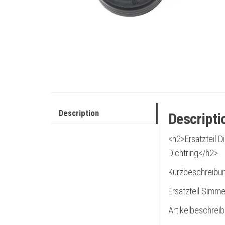
Description
Descripti
<h2>Ersatzteil 
Dichtring</h2>
Kurzbeschreibu
Ersatzteil Simm
Artikelbeschrei