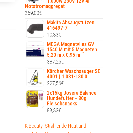
1.000W 230V 12V 4l
Notstromaggregat
369,00
€
Makita Absaugstutzen
416497-7
10,33
€
MEGA Magnetvlies GV
1540 M mit 5 Magneten
5,20 m x 0,95 m
387,25
€
Kärcher Waschsauger SE
4001 | 1.081-130.0
227,56
€
2x15kg Josera Balance
Hundefutter + 80g
Fleischsnacks
83,32
€
K-Beauty: Strahlende Haut und