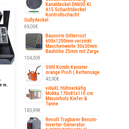
Kanaldeckel DN600 Kl.
A15 Schachtdeckel
Kontrollschacht
Gullydeckel
69,00
€
Baunorm Gitterrost
600x1200mm verzinkt
Maschenweite 30x30mm
Bauhöhe 25mm mit Zarge
104,00
€
Stihl Kombi Kanister
orange Profi ( Kettensäge
43,90
€
-
e m.
vidaXL Hühnerkäfig
Mokka 170x81x110 cm
Massivholz Kiefer &
Tanne
183,99
€
Revolt Tragbarer Benzin-
Inverter-Generator