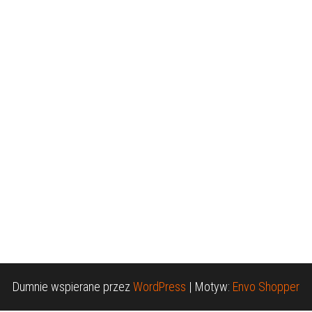
Dumnie wspierane przez
WordPress
|
Motyw:
Envo Shopper