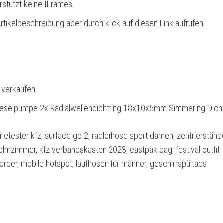
rstützt keine IFrames.
rtikelbeschreibung aber durch klick auf diesen Link aufrufen.
l verkaufen
Dieselpumpe 2x Radialwellendichtring 18x10x5mm Simmering Dicht
terietester kfz, surface go 2, radlerhose sport damen, zentrierstände
nzimmer, kfz verbandskasten 2023, eastpak bag, festival outfit
rber, mobile hotspot, laufhosen für männer, geschirrspültabs