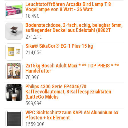
Leuchtstoffröhren Arcadia Bird Lamp T 8
Vogellampe von 8 Watt - 36 Watt
18,49
€
Bodensteckdose, 2-fach, eckig, belegbar 6mm,
aufliegender Deckel aus Edelstahl (8802T
271,21
€
Sika® SikaCor® EG-1 Plus 15 kg
214,05
€
2x15kg Bosch Adult Maxi * ** TOP PREIS * **
Hundefutter
70,99
€
Philips 4300 Serie EP4346/70
Kaffeevollautomat, 8 Kaffeespezialitäten
(LatteGo Milchs
599,99
€
WPC Sichtschutzzaun KAPLAN Aluminium 6x
Pfosten + 5x Element
1559,00
€