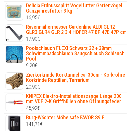
Delicia Erdnusssplitt Vogelfutter Gartenvögel
Ganzjahresfutter 3 kg
16,95
€
Rasenmähermesser Gardenline ALDI GLR2
GLR3 GLR4 GLR 2 3 4 HOFER 47 BP 47E 47P cm
17,90
€
Poolschlauch FLEXI Schwarz 32 + 38mm
Schwimmbadschlauch Saugschlauch Schlauch
Pool
9,20
€
Zierkorkrinde Korktunnel ca. 30cm - Korkröhre
Korkrinde Reptilien, Terrarium
20,90
€
KNIPEX Elektro-Installationszange Länge 200
mm VDE 2-K Griffhüllen ohne Öffnungsfeder
45,92
€
Burg-Wächter Möbelsafe FAVOR S9 E
141,71
€