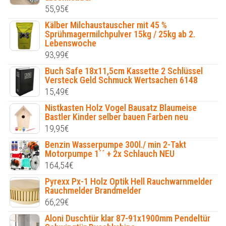
55,95
€
Kälber Milchaustauscher mit 45 %
Sprühmagermilchpulver 15kg / 25kg ab 2.
Lebenswoche
93,99
€
Buch Safe 18x11,5cm Kassette 2 Schlüssel
Versteck Geld Schmuck Wertsachen 6148
15,49
€
Nistkasten Holz Vogel Bausatz Blaumeise
Bastler Kinder selber bauen Farben neu
19,95
€
Benzin Wasserpumpe 300l./ min 2-Takt
Motorpumpe 1´´ + 2x Schlauch NEU
164,54
€
Pyrexx Px-1 Holz Optik Hell Rauchwarnmelder
Rauchmelder Brandmelder
66,29
€
Aloni Duschtür klar 87-91x1900mm Pendeltür