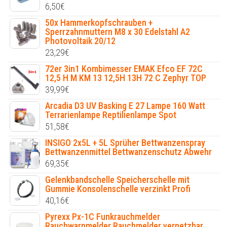
6,50
€
50x Hammerkopfschrauben +
Sperrzahnmuttern M8 x 30 Edelstahl A2
Photovoltaik 20/12
23,29
€
72er 3in1 Kombimesser EMAK Efco EF 72C
12,5 H M KM 13 12,5H 13H 72 C Zephyr TOP
39,99
€
Arcadia D3 UV Basking E 27 Lampe 160 Watt
Terrarienlampe Reptilienlampe Spot
51,58
€
INSIGO 2x5L + 5L Sprüher Bettwanzenspray
Bettwanzenmittel Bettwanzenschutz Abwehr
69,35
€
Gelenkbandschelle Speicherschelle mit
Gummie Konsolenschelle verzinkt Profi
40,16
€
Pyrexx Px-1C Funkrauchmelder
Rauchwarnmelder Rauchmelder vernetzbar