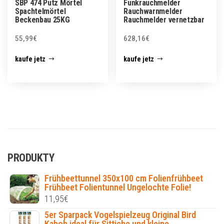
SBP 474 Putz Mörtel
Funkrauchmelder
Spachtelmörtel
Rauchwarnmelder
Beckenbau 25KG
Rauchmelder vernetzbar
55,99
€
628,16
€
kaufe jetz
kaufe jetz
PRODUKTY
Frühbeettunnel 350x100 cm Folienfrühbeet
Frühbeet Folientunnel Ungelochte Folie!
11,95
€
5er Sparpack Vogelspielzeug Original Bird
Kabob ideal für Sittiche und kleine ...