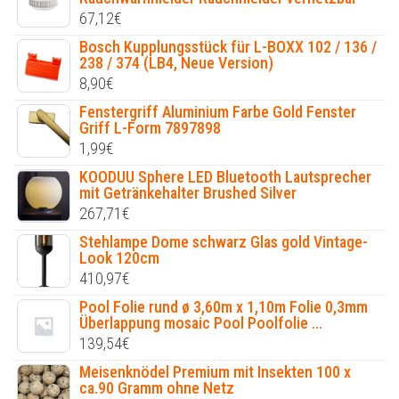
67,12
€
Bosch Kupplungsstück für L-BOXX 102 / 136 /
238 / 374 (LB4, Neue Version)
8,90
€
Fenstergriff Aluminium Farbe Gold Fenster
Griff L-Form 7897898
1,99
€
KOODUU Sphere LED Bluetooth Lautsprecher
mit Getränkehalter Brushed Silver
267,71
€
Stehlampe Dome schwarz Glas gold Vintage-
Look 120cm
410,97
€
Pool Folie rund ø 3,60m x 1,10m Folie 0,3mm
Überlappung mosaic Pool Poolfolie ...
139,54
€
Meisenknödel Premium mit Insekten 100 x
ca.90 Gramm ohne Netz