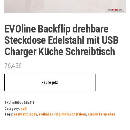
EVOline Backflip drehbare
Steckdose Edelstahl mit USB
Charger Küche Schreibtisch
76,45
€
kaufe jetz
SKU:
e800bb6db211
Category:
null
Tags:
aesthetic body
,
erdkabel
,
ring mit buchstaben
,
xiaomi fernseher