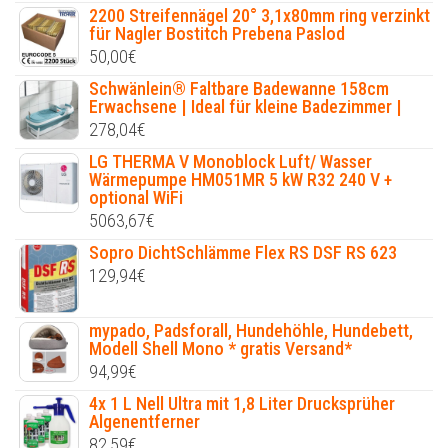
2200 Streifennägel 20° 3,1x80mm ring verzinkt
für Nagler Bostitch Prebena Paslod
50,00
€
Schwänlein® Faltbare Badewanne 158cm
Erwachsene | Ideal für kleine Badezimmer |
278,04
€
LG THERMA V Monoblock Luft/ Wasser
Wärmepumpe HM051MR 5 kW R32 240 V +
optional WiFi
5063,67
€
Sopro DichtSchlämme Flex RS DSF RS 623
129,94
€
mypado, Padsforall, Hundehöhle, Hundebett,
Modell Shell Mono * gratis Versand*
94,99
€
4x 1 L Nell Ultra mit 1,8 Liter Drucksprüher
Algenentferner
82,59
€