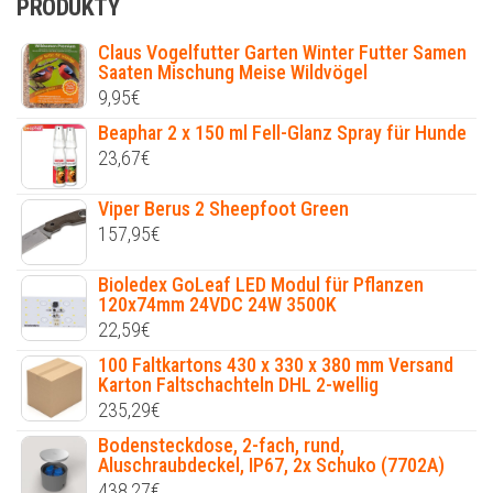
PRODUKTY
Claus Vogelfutter Garten Winter Futter Samen
Saaten Mischung Meise Wildvögel
9,95
€
Beaphar 2 x 150 ml Fell-Glanz Spray für Hunde
23,67
€
Viper Berus 2 Sheepfoot Green
157,95
€
Bioledex GoLeaf LED Modul für Pflanzen
120x74mm 24VDC 24W 3500K
22,59
€
100 Faltkartons 430 x 330 x 380 mm Versand
Karton Faltschachteln DHL 2-wellig
235,29
€
Bodensteckdose, 2-fach, rund,
Aluschraubdeckel, IP67, 2x Schuko (7702A)
438,27
€