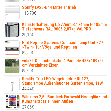
Somfy LV25-B44 Mittelantrieb
113,70
€
Kanisterhalterung L.377mm B.174mm H.485mm
Tiefschwarz RAL 9005 2,87kg VALPRO
30,16
€
Bird Reptile Systems Compact Lamp Unit E27
»Twin« für Vögel und Reptilien
82,59
€
vidaXL Kaninchenkäfig 4 Paneele 433x109x54
cm Verzinktes Eisen
88,99
€
Reality|Trio LED-Wegeleuchte RL127,
Standlampe Außenleuchte Gartenlampe, 11W
44,44
€
Wilckens 2,5 l Buntlack Farbwahl Hochglänzend
Kunstharzbasis Innen Außen
27,86
€