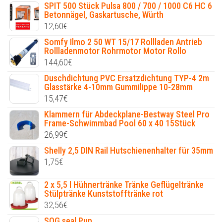
SPIT 500 Stück Pulsa 800 / 700 / 1000 C6 HC 6
Betonnägel, Gaskartusche, Würth
12,60
€
Somfy Ilmo 2 50 WT 15/17 Rollladen Antrieb
Rollladenmotor Rohrmotor Motor Rollo
144,60
€
Duschdichtung PVC Ersatzdichtung TYP-4 2m
Glasstärke 4-10mm Gummilippe 10-28mm
15,47
€
Klammern für Abdeckplane-Bestway Steel Pro
Frame-Schwimmbad Pool 60 x 40 15Stück
26,99
€
Shelly 2,5 DIN Rail Hutschienenhalter für 35mm
1,75
€
2 x 5,5 l Hühnertränke Tränke Geflügeltränke
Stülptränke Kunststofftränke rot
32,56
€
SOG seal Pup