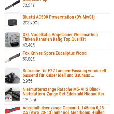
73,55
€
Bluetti AC500 Powerstation (0% MwSt)
2035,90
€
XXL Vogelkäfig Vogelbauer Wellensittich
Finken Kanarien Käfig Top Qualität
43,40
€
Fox Knives Spora Eucaliptus Wood
59,80
€
Schraube für E27 Lampen-Fassung vernickelt
passend für Kaiser Idell und Bauhaus ...
2,95
€
Nietmutternzange Ratsche M5-M12 Blind-
Nietmuttern-Zange Set Edelstahl Nietmutter
129,25
€
Aderendhülsenzange Gesamt-L.145mm 0,25-
2,5 (AWG 23-13) mm² pol. Mehrkomp.-Hüllen