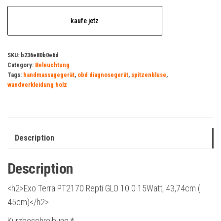
kaufe jetz
SKU:
b236e80b0e6d
Category:
Beleuchtung
Tags:
handmassagegerät
,
obd diagnosegerät
,
spitzenbluse
,
wandverkleidung holz
Description
Description
<h2>Exo Terra PT2170 Repti GLO 10.0 15Watt, 43,74cm (
45cm)</h2>
Kurzbeschreibung *