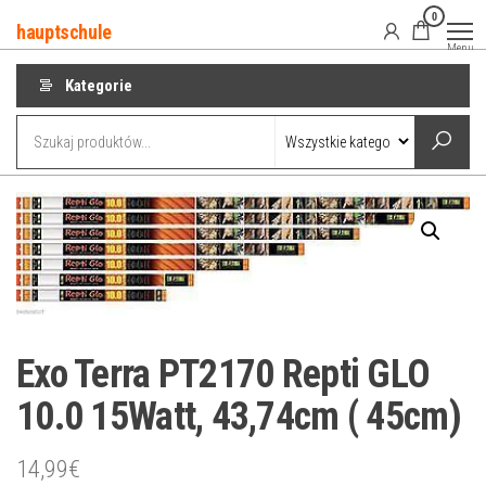
Przejdź
0
hauptschule
do
Menu
treści
Kategorie
Exo Terra PT2170 Repti GLO
10.0 15Watt, 43,74cm ( 45cm)
14,99
€