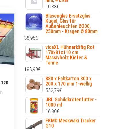
10,33
€
Blasenglas Ersatzglas
Kugel, Glas für
Außenleuchten Ø200,
250mm - Kragen Ø 80mm
38,95
€
vidaXL Hühnerkäfig Rot
170x81x110 cm
Massivholz Kiefer &
Tanne
183,99
€
880 x Faltkarton 300 x
 120
200 x 170 mm 1-wellig
552,79
€
mm
JBL Schildkrötenfutter -
1000 ml
16,30
€
FKMD Meskwaki Tracker
G10