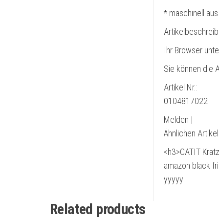
* maschinell aus
Artikelbeschrei
Ihr Browser unte
Sie können die A
Artikel Nr.:
0104817022
Melden |
Ähnlichen Artike
<h3>CATIT Kratz
amazon black fr
yyyyy
Related products