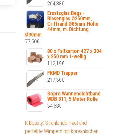
264,88
€
Ersatzglas Bega -
Blasenglas Ø250mm,
Griffrand Ø85mm-Höhe
44mm, m. Dichtung
Ø90mm
77,50
€
80 x Faltkarton 427 x 304
x 250 mm 1-wellig
112,19
€
FKMD Trapper
217,36
€
Sopro Wannendichtband
WDB 811, 5 Meter Rolle
34,58
€
K-Beauty: Strahlende Haut und
perfekte Wimpern mit koreanischen