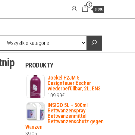
0
0,00€
tnip
PRODUKTY
Jockel F2JM 5
Designfeuerlöscher
wiederbefüllbar, 2L, EN3
109,99
€
INSIGO 5L + 500ml
Bettwanzenspray
Bettwanzenmittel
Bettwanzenschutz gegen
Wanzen
39,05
€