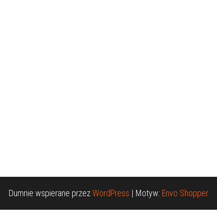
Dumnie wspierane przez
WordPress
|
Motyw:
Envo Shopper