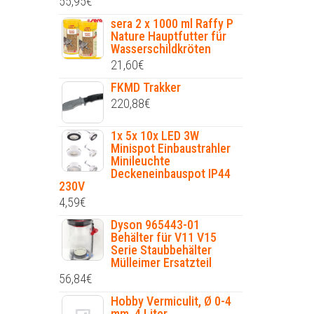
55,95
€
sera 2 x 1000 ml Raffy P
Nature Hauptfutter für
Wasserschildkröten
21,60
€
FKMD Trakker
220,88
€
1x 5x 10x LED 3W
Minispot Einbaustrahler
Minileuchte
Deckeneinbauspot IP44
230V
4,59
€
Dyson 965443-01
Behälter für V11 V15
Serie Staubbehälter
Mülleimer Ersatzteil
56,84
€
Hobby Vermiculit, Ø 0-4
mm, 4 Liter