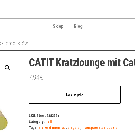
Sklep
Blog
CATIT Kratzlounge mit Ca
7,94
€
kaufe jetz
SKU:
f0eeb238252a
Category:
null
Tags:
e bike damenrad
,
singstar
,
transparentes oberteil