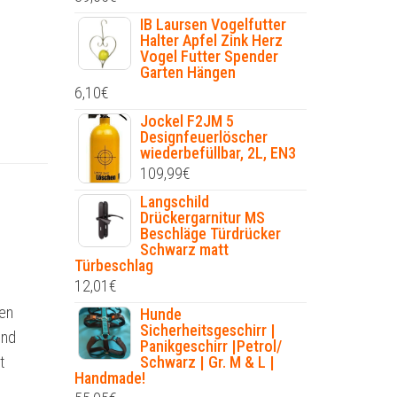
IB Laursen Vogelfutter
Halter Apfel Zink Herz
Vogel Futter Spender
Garten Hängen
6,10
€
Jockel F2JM 5
Designfeuerlöscher
wiederbefüllbar, 2L, EN3
109,99
€
Langschild
Drückergarnitur MS
Beschläge Türdrücker
Schwarz matt
Türbeschlag
12,01
€
fen
Hunde
Sicherheitsgeschirr |
und
Panikgeschirr |Petrol/
t
Schwarz | Gr. M & L |
Handmade!