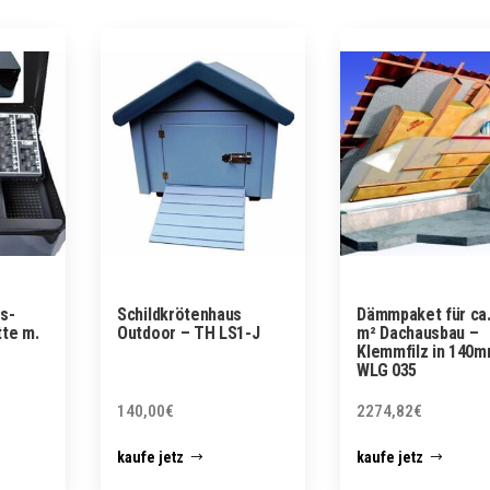
s-
Schildkrötenhaus
Dämmpaket für ca.
tte m.
Outdoor – TH LS1-J
m² Dachausbau –
Klemmfilz in 140
WLG 035
140,00
€
2274,82
€
kaufe jetz
kaufe jetz