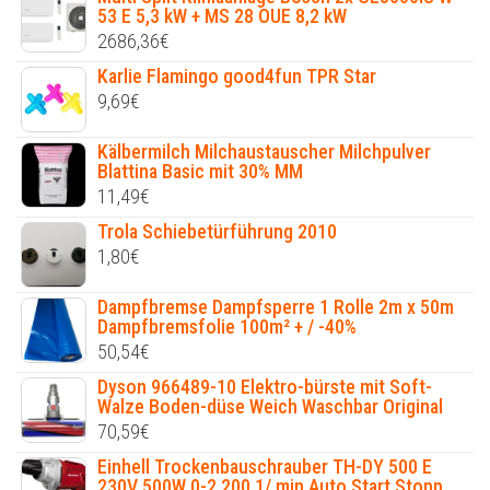
53 E 5,3 kW + MS 28 OUE 8,2 kW
2686,36
€
Karlie Flamingo good4fun TPR Star
9,69
€
Kälbermilch Milchaustauscher Milchpulver
Blattina Basic mit 30% MM
11,49
€
Trola Schiebetürführung 2010
1,80
€
Dampfbremse Dampfsperre 1 Rolle 2m x 50m
Dampfbremsfolie 100m² + / -40%
50,54
€
Dyson 966489-10 Elektro-bürste mit Soft-
Walze Boden-düse Weich Waschbar Original
70,59
€
Einhell Trockenbauschrauber TH-DY 500 E
230V 500W 0-2.200 1/ min Auto Start Stopp