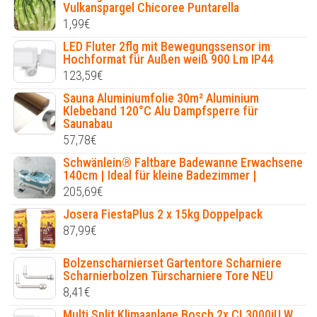
Vulkanspargel Chicoree Puntarella
1,99
€
LED Fluter 2flg mit Bewegungssensor im
Hochformat für Außen weiß 900 Lm IP44
123,59
€
Sauna Aluminiumfolie 30m² Aluminium
Klebeband 120°C Alu Dampfsperre für
Saunabau
57,78
€
Schwänlein® Faltbare Badewanne Erwachsene
140cm | Ideal für kleine Badezimmer |
205,69
€
Josera FiestaPlus 2 x 15kg Doppelpack
87,99
€
Bolzenscharnierset Gartentore Scharniere
Scharnierbolzen Türscharniere Tore NEU
8,41
€
Multi Split Klimaanlage Bosch 2x CL3000iU W