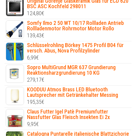
Original Gorenje Glaskeramik Glas für ECD 620
BSC ASC Kochfeld 298011
124,80
€
Somfy Ilmo 2 50 WT 10/17 Rollladen Antrieb
Rollladenmotor Rohrmotor Motor Rollo
139,43
€
Schlüsselrohling Börkey 1475 Profil B04 für
versch. Abus, Nova Profilzylinder
6,99
€
Sopro MultiGrund MGR 637 Grundierung
Reaktionsharzgrundierung 10 KG
279,17
€
KOODUU Atmos Brass LED Bluetooth
Lautsprecher mit Getränkehalter Messing
195,35
€
Claus Futter Igel Patè Premiumfutter
Nassfutter Glas Fleisch Insekten Ei 2x
9,95
€
Catalogna Puntarelle italienische Blattzichorie