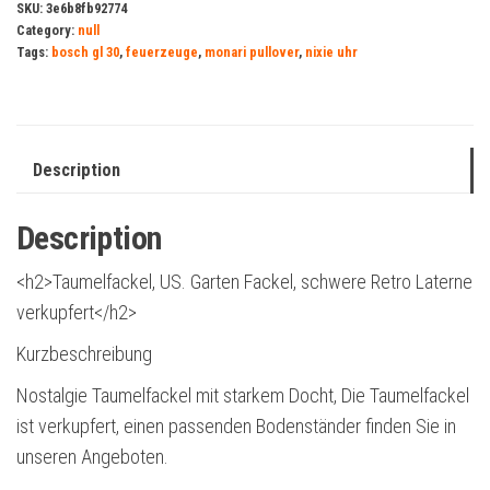
SKU:
3e6b8fb92774
Category:
null
Tags:
bosch gl 30
,
feuerzeuge
,
monari pullover
,
nixie uhr
Description
Description
<h2>Taumelfackel, US. Garten Fackel, schwere Retro Laterne
verkupfert</h2>
Kurzbeschreibung
Nostalgie Taumelfackel mit starkem Docht, Die Taumelfackel
ist verkupfert, einen passenden Bodenständer finden Sie in
unseren Angeboten.