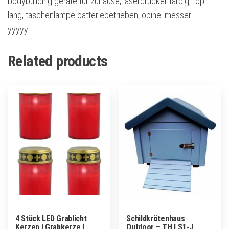
bodybuilding geräte für zuhause, laserdrucker farbig, top
lang, taschenlampe batteriebetrieben, opinel messer
yyyyy
Related products
4 Stück LED Grablicht
Schildkrötenhaus
Kerzen | Grabkerze |
Outdoor – TH LS1-J