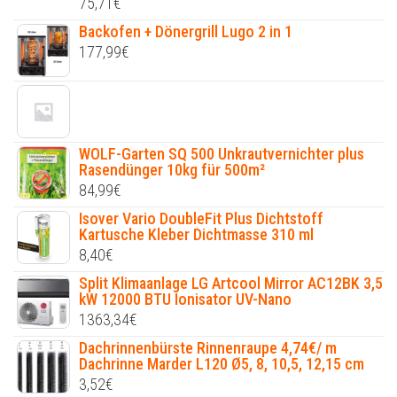
75,71
€
Backofen + Dönergrill Lugo 2 in 1
177,99
€
WOLF-Garten SQ 500 Unkrautvernichter plus
Rasendünger 10kg für 500m²
84,99
€
Isover Vario DoubleFit Plus Dichtstoff
Kartusche Kleber Dichtmasse 310 ml
8,40
€
Split Klimaanlage LG Artcool Mirror AC12BK 3,5
kW 12000 BTU Ionisator UV-Nano
1363,34
€
Dachrinnenbürste Rinnenraupe 4,74€/ m
Dachrinne Marder L120 Ø5, 8, 10,5, 12,15 cm
3,52
€