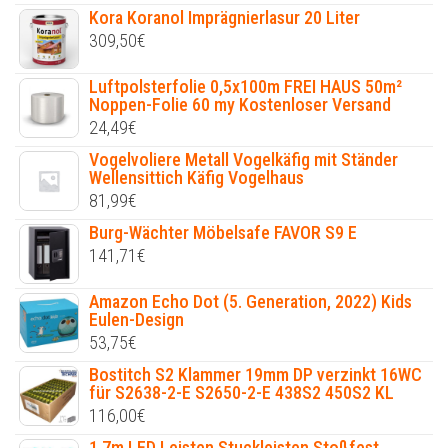
Kora Koranol Imprägnierlasur 20 Liter
309,50
€
Luftpolsterfolie 0,5x100m FREI HAUS 50m²
Noppen-Folie 60 my Kostenloser Versand
24,49
€
Vogelvoliere Metall Vogelkäfig mit Ständer
Wellensittich Käfig Vogelhaus
81,99
€
Burg-Wächter Möbelsafe FAVOR S9 E
141,71
€
Amazon Echo Dot (5. Generation, 2022) Kids
Eulen-Design
53,75
€
Bostitch S2 Klammer 19mm DP verzinkt 16WC
für S2638-2-E S2650-2-E 438S2 450S2 KL
116,00
€
1,7m LED Leisten Stuckleisten Stoßfest