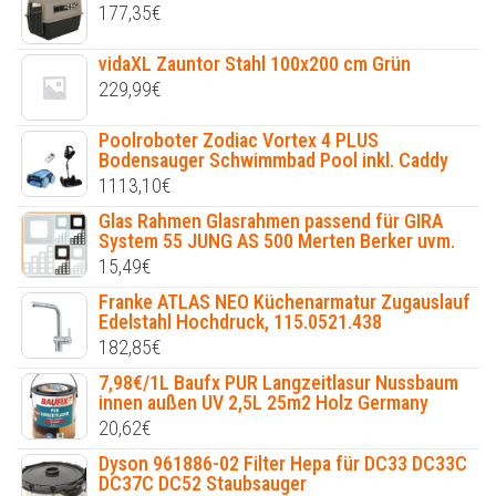
177,35
€
vidaXL Zauntor Stahl 100x200 cm Grün
229,99
€
Poolroboter Zodiac Vortex 4 PLUS
Bodensauger Schwimmbad Pool inkl. Caddy
1113,10
€
Glas Rahmen Glasrahmen passend für GIRA
System 55 JUNG AS 500 Merten Berker uvm.
15,49
€
Franke ATLAS NEO Küchenarmatur Zugauslauf
Edelstahl Hochdruck, 115.0521.438
182,85
€
7,98€/1L Baufx PUR Langzeitlasur Nussbaum
innen außen UV 2,5L 25m2 Holz Germany
20,62
€
Dyson 961886-02 Filter Hepa für DC33 DC33C
DC37C DC52 Staubsauger