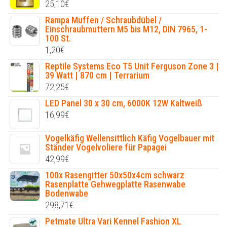
25,10
€
Rampa Muffen / Schraubdübel /
Einschraubmuttern M5 bis M12, DIN 7965, 1-
100 St.
1,20
€
Reptile Systems Eco T5 Unit Ferguson Zone 3 |
39 Watt | 870 cm | Terrarium
72,25
€
LED Panel 30 x 30 cm, 6000K 12W Kaltweiß
16,99
€
Vogelkäfig Wellensittlich Käfig Vogelbauer mit
Ständer Vogelvoliere für Papagei
42,99
€
100x Rasengitter 50x50x4cm schwarz
Rasenplatte Gehwegplatte Rasenwabe
Bodenwabe
298,71
€
Petmate Ultra Vari Kennel Fashion XL