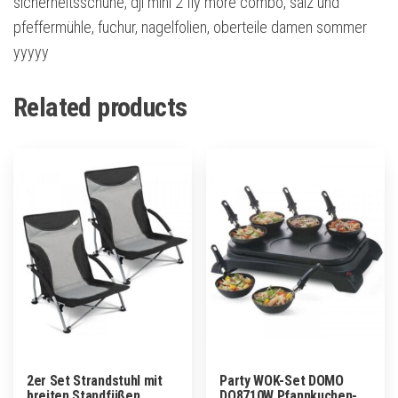
sicherheitsschuhe, dji mini 2 fly more combo, salz und
pfeffermühle, fuchur, nagelfolien, oberteile damen sommer
yyyyy
Related products
2er Set Strandstuhl mit
Party WOK-Set DOMO
breiten Standfüßen,
DO8710W Pfannkuchen-