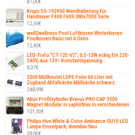
87,00
€
Krups SS-192930 Wandhalterung für
Handmixer F608 F609 3Mix7000 Serie
12,39
€
well2wellness Pool Luftkissen Winterkissen
Poolkissen Basic mit 4 Ösen
12,40
€
LED-Trafo "CT-12E-V2", 0,5-12W eckig Ein 220-
240V, Aus 12V= Konstantspannung
9,37
€
2000 Müllbeutel LDPE Folie 60 Liter mit
Zugband Abfallsäcke Müllsäcke schwarz
248,99
€
Abus Profilzylinder Bravus PRO CAP 3500
Magnet Modular in saphirblau in verschiedenen
101,50
€
Philips Hue White & Color Ambiance GU10 LED
Lampe Einzelpack, dimmbar Neu
39,00
€