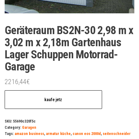
Geräteraum BS2N-30 2,98 m x
3,02 m x 2,18m Gartenhaus
Lager Schuppen Motorrad-
Garage
2216,44
€
kaufe jetz
SKU:
55690c320f5c
Category:
Garagen
Tags:
amazon business
,
armatur küche
,
canon eos 2000d
,
seitenschneider