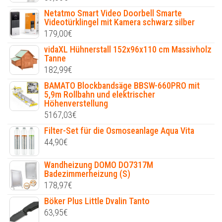
Netatmo Smart Video Doorbell Smarte
Videotürklingel mit Kamera schwarz silber
179,00
€
vidaXL Hühnerstall 152x96x110 cm Massivholz
Tanne
182,99
€
BAMATO Blockbandsäge BBSW-660PRO mit
5,9m Rollbahn und elektrischer
Höhenverstellung
5167,03
€
Filter-Set für die Osmoseanlage Aqua Vita
44,90
€
Wandheizung DOMO DO7317M
Badezimmerheizung (S)
178,97
€
Böker Plus Little Dvalin Tanto
63,95
€