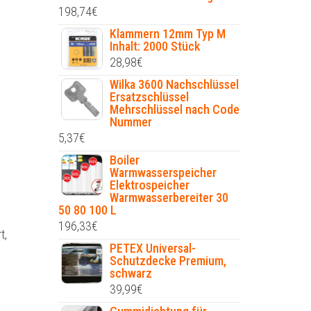
198,74
€
Klammern 12mm Typ M
Inhalt: 2000 Stück
28,98
€
Wilka 3600 Nachschlüssel
Ersatzschlüssel
Mehrschlüssel nach Code
Nummer
5,37
€
Boiler
Warmwasserspeicher
Elektrospeicher
Warmwasserbereiter 30
50 80 100 L
196,33
€
t,
PETEX Universal-
,
Schutzdecke Premium,
schwarz
39,99
€