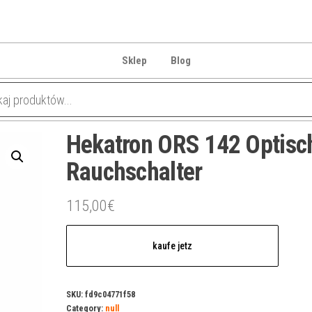
Sklep
Blog
Hekatron ORS 142 Optisc
Rauchschalter
115,00
€
kaufe jetz
SKU:
fd9c04771f58
Category:
null