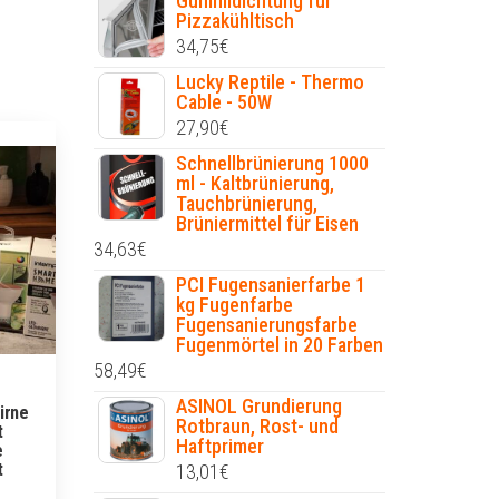
Gummidichtung für
Pizzakühltisch
34,75
€
Lucky Reptile - Thermo
Cable - 50W
27,90
€
Schnellbrünierung 1000
ml - Kaltbrünierung,
Tauchbrünierung,
Brüniermittel für Eisen
34,63
€
PCI Fugensanierfarbe 1
kg Fugenfarbe
Fugensanierungsfarbe
Fugenmörtel in 20 Farben
58,49
€
ASINOL Grundierung
irne
Rotbraun, Rost- und
t
Haftprimer
e
t
13,01
€