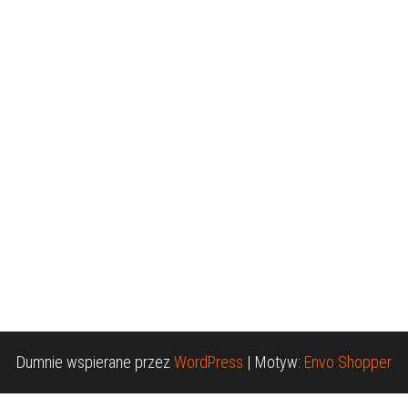
Dumnie wspierane przez
WordPress
|
Motyw:
Envo Shopper