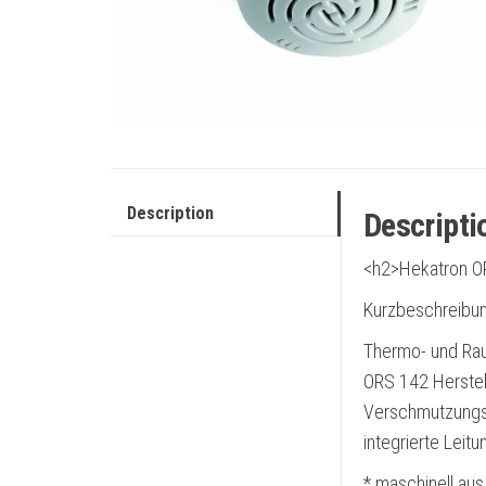
Description
Descripti
<h2>Hekatron O
Kurzbeschreibun
Thermo- und Rau
ORS 142 Herstel
Verschmutzungs
integrierte Lei
* maschinell aus