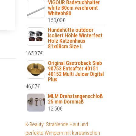
VIGOUR Badetuchhalter
white 80cm verchromt
Whitebh80
160,00
€
Hundehütte outdoor
Isoliert Höhle Winterfest
Holz Katzenhaus
81x68cm Size L
165,37
€
Original Gastroback Sieb
90753 Entsafter 40151
40152 Multi Juicer Digital
Plus
46,07
€
MLM Drehstangenschloß
25 mm Dornmaß
12,50
€
K-Beauty: Strahlende Haut und
perfekte Wimpern mit koreanischen