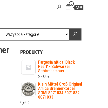
0
0,00€
her
PRODUKTY
Fargesia nitida 'Black
Pearl' - Schwarzer
Schirmbambus
27,00
€
Klein Mittel Groß Original
Amica Brennerkörper
SOMI 8071834 8071832
8071833
9,69
€