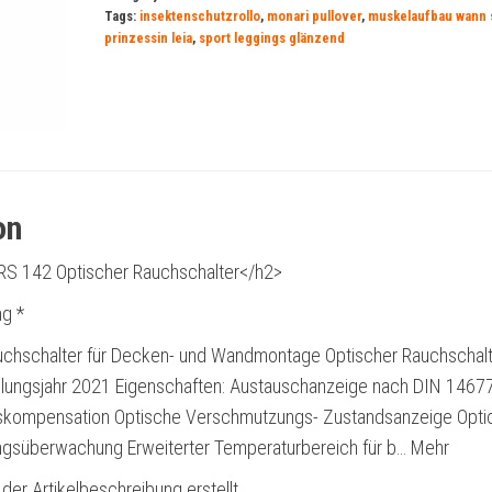
Tags:
insektenschutzrollo
,
monari pullover
,
muskelaufbau wann s
prinzessin leia
,
sport leggings glänzend
on
RS 142 Optischer Rauchschalter</h2>
g *
chschalter für Decken- und Wandmontage Optischer Rauchschalt
lungsjahr 2021 Eigenschaften: Austauschanzeige nach DIN 1467
kompensation Optische Verschmutzungs- Zustandsanzeige Opti
tungsüberwachung Erweiterter Temperaturbereich für b… Mehr
 der Artikelbeschreibung erstellt