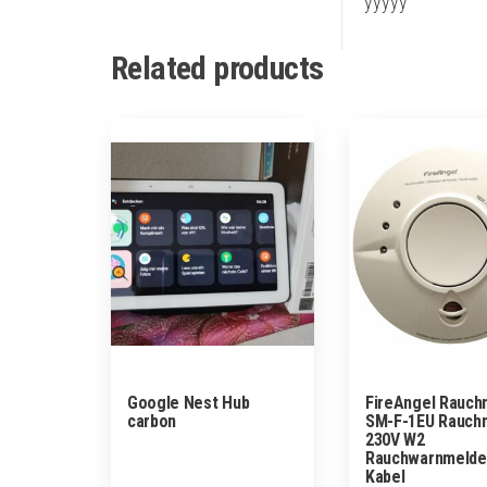
yyyyy
Related products
Google Nest Hub
FireAngel Rauch
carbon
SM-F-1EU Rauch
230V W2
Rauchwarnmelde
Kabel