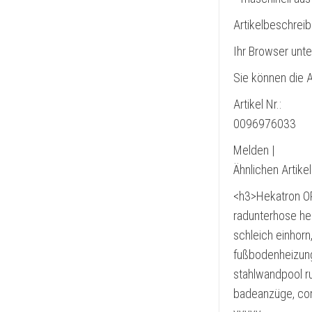
Artikelbeschrei
Ihr Browser unte
Sie können die A
Artikel Nr.:
0096976033
Melden |
Ähnlichen Artike
<h3>Hekatron OR
radunterhose he
schleich einhorn
fußbodenheizung 
stahlwandpool ru
badeanzüge, com