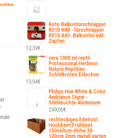
ichtbar
,
Roto Balkontürschnäpper
R010 N40 -Türschnäpper
R010 A40- Balkontür inkl.
Zapfen
12,39
€
sera 1000 ml reptil
Professional Herbivor
Nature Reptilien
Schildkröten Eidechse
13,94
€
Philips Hue White & Color
Ambiance Signe -
er
Stehleuchte Aluminium
7
249,00
€
onale
rechteckiges Edelrost
Hochbeet Frühbeet
150x60cm-Höhe:30-
120cm 2mm metall garten