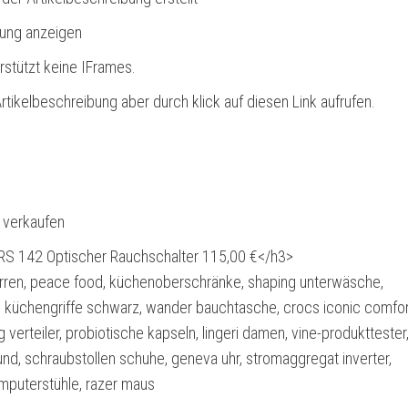
bung anzeigen
rstützt keine IFrames.
rtikelbeschreibung aber durch klick auf diesen Link aufrufen.
l verkaufen
S 142 Optischer Rauchschalter 115,00 €</h3>
rren, peace food, küchenoberschränke, shaping unterwäsche,
, küchengriffe schwarz, wander bauchtasche, crocs iconic comfor
verteiler, probiotische kapseln, lingeri damen, vine-produkttester
nd, schraubstollen schuhe, geneva uhr, stromaggregat inverter,
puterstühle, razer maus