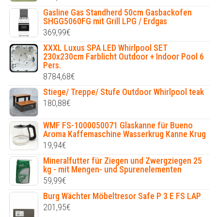
Gasline Gas Standherd 50cm Gasbackofen
SHGG5060FG mit Grill LPG / Erdgas
369,99
€
XXXL Luxus SPA LED Whirlpool SET
230x230cm Farblicht Outdoor + Indoor Pool 6
Pers.
8784,68
€
Stiege/ Treppe/ Stufe Outdoor Whirlpool teak
180,88
€
WMF FS-1000050071 Glaskanne für Bueno
Aroma Kaffemaschine Wasserkrug Kanne Krug
19,94
€
Mineralfutter für Ziegen und Zwergziegen 25
kg - mit Mengen- und Spurenelementen
59,99
€
Burg Wächter Möbeltresor Safe P 3 E FS LAP
201,95
€