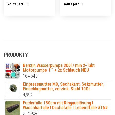
kaufe jetz
kaufe jetz
PRODUKTY
Benzin Wasserpumpe 300l./ min 2-Takt
Motorpumpe 1´´ + 2x Schlauch NEU
164,54
€
Einpressmutter M8, Sechskant, Setzmutter,
Einschlagmutter, verzink. Stahl 10St.
4,99
€
Fuchsfalle 150cm mit Ringauslösung I
Waschbärfalle I Dachsfalle I Lebendfalle #16#
214,90
€