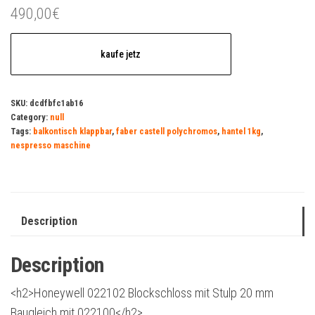
490,00
€
kaufe jetz
SKU:
dcdfbfc1ab16
Category:
null
Tags:
balkontisch klappbar
,
faber castell polychromos
,
hantel 1kg
,
nespresso maschine
Description
Description
<h2>Honeywell 022102 Blockschloss mit Stulp 20 mm
Baugleich mit 022100</h2>