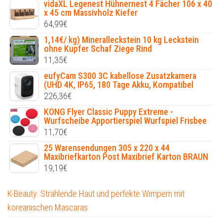
vidaXL Legenest Hühnernest 4 Fächer 106 x 40
x 45 cm Massivholz Kiefer
64,99
€
1,14€/ kg) Mineralleckstein 10 kg Leckstein
ohne Kupfer Schaf Ziege Rind
11,35
€
eufyCam S300 3C kabellose Zusatzkamera
(UHD 4K, IP65, 180 Tage Akku, Kompatibel
226,36
€
KONG Flyer Classic Puppy Extreme -
Wurfscheibe Apportierspiel Wurfspiel Frisbee
11,70
€
25 Warensendungen 305 x 220 x 44
Maxibriefkarton Post Maxibrief Karton BRAUN
19,19
€
K-Beauty: Strahlende Haut und perfekte Wimpern mit
koreanischen Mascaras