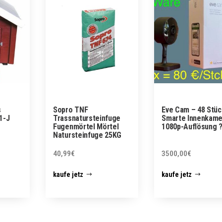
s
Sopro TNF
Eve Cam – 48 Stüc
1-J
Trassnatursteinfuge
Smarte Innenkame
Fugenmörtel Mörtel
1080p-Auflösung 
Natursteinfuge 25KG
40,99
€
3500,00
€
kaufe jetz
kaufe jetz