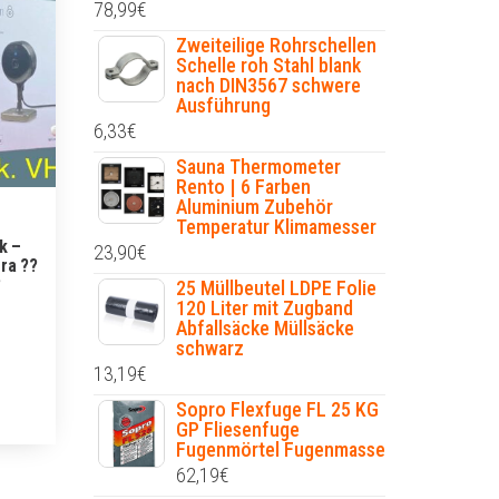
78,99
€
Zweiteilige Rohrschellen
Schelle roh Stahl blank
nach DIN3567 schwere
Ausführung
6,33
€
Sauna Thermometer
Rento | 6 Farben
Aluminium Zubehör
Temperatur Klimamesser
k –
23,90
€
ra ??
?
25 Müllbeutel LDPE Folie
120 Liter mit Zugband
Abfallsäcke Müllsäcke
schwarz
13,19
€
Sopro Flexfuge FL 25 KG
GP Fliesenfuge
Fugenmörtel Fugenmasse
62,19
€