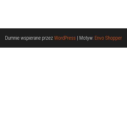
Dumnie wspierane przez
WordPress
|
Motyw:
Envo Shopper