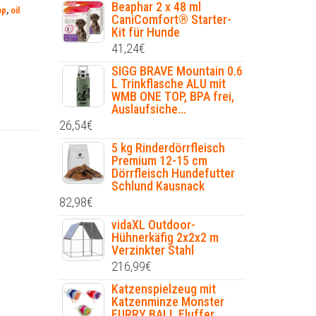
Beaphar 2 x 48 ml
op
,
oil
CaniComfort® Starter-
Kit für Hunde
41,24
€
SIGG BRAVE Mountain 0.6
L Trinkflasche ALU mit
WMB ONE TOP, BPA frei,
Auslaufsiche...
26,54
€
5 kg Rinderdörrfleisch
Premium 12-15 cm
Dörrfleisch Hundefutter
Schlund Kausnack
82,98
€
vidaXL Outdoor-
Hühnerkäfig 2x2x2 m
Verzinkter Stahl
216,99
€
Katzenspielzeug mit
Katzenminze Monster
FURRY BALL Fluffer