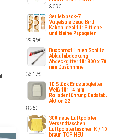
3,09
€
3er Mixpack-7
Vogelspielzeug Bird
Kabob ideal für Sittiche
und kleine Papageien
29,96
€
Duschrost Linien Schlitz
Ablaufabdeckung
Abdeckgitter für 800 x 70
mm Duschrinne
36,17
€
l
10 Stück Endstabgleiter
Weiß für 14 mm
Rolladenführung Endstab.
Aktion 22
8,26
€
300 neue Luftpolster
Versandtaschen
Luftpolstertaschen K / 10
braun TOP NEU