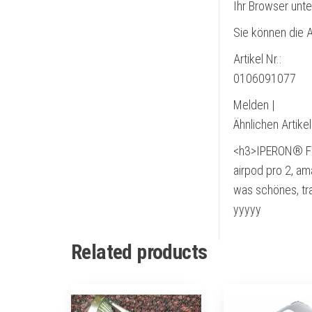
Ihr Browser unte
Sie können die A
Artikel Nr.:
0106091077
Melden |
Ähnlichen Artike
<h3>IPERON® Fl
airpod pro 2, a
was schönes, tr
yyyyy
Related products