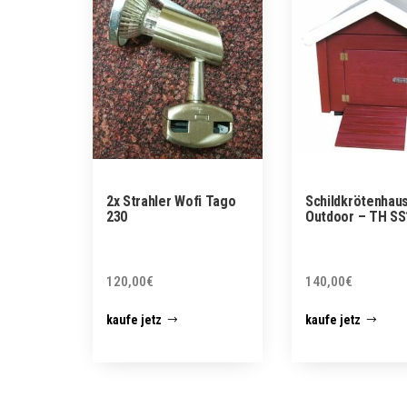
2x Strahler Wofi Tago
Schildkrötenhau
230
Outdoor – TH SS
120,00
€
140,00
€
kaufe jetz
kaufe jetz