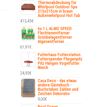
Thermoabdeckung für
Whirlpool Outdoor Spa
215x215cm in braun
Außenwhirlpool Hot Tub
413,45
€
6x 1 L ALMO SPEED
Flechtenentferner
Grünbelagentferner
Algenentferner
61,91
€
Futterhaus Futterstation
Futterspender Fliegenpilz
Pilz Hängen Vogelfutter
Weich
24,95
€
Casa Deco - das etwas
andere Gästebuch -
Buchstaben Zahlen und
Zeichen Dekoratio
9,00
€
Pool Ocean