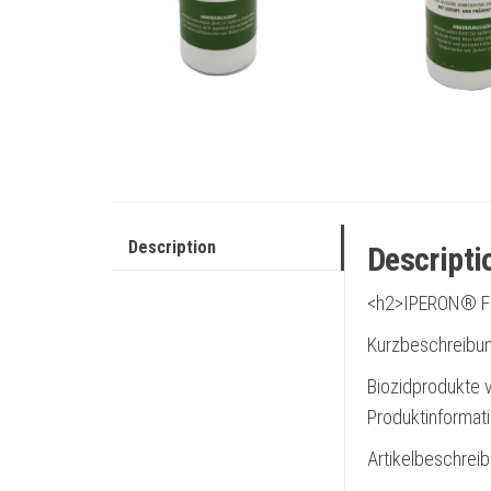
Description
Descripti
<h2>IPERON® Fl
Kurzbeschreibu
Biozidprodukte v
Produktinformat
Artikelbeschrei