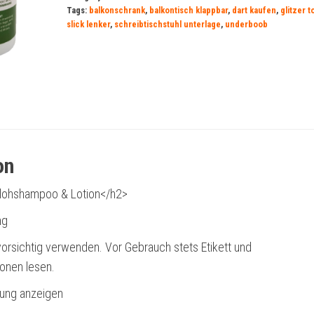
Tags:
balkonschrank
,
balkontisch klappbar
,
dart kaufen
,
glitzer t
slick lenker
,
schreibtischstuhl unterlage
,
underboob
on
ohshampoo & Lotion</h2>
ng
orsichtig verwenden. Vor Gebrauch stets Etikett und
ionen lesen.
bung anzeigen