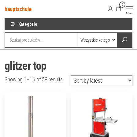
Przejdź
0
hauptschule
do
Menu
treści
Kategorie
glitzer top
Showing 1–16 of 58 results