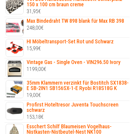
150 x 100 cm braun creme
31,95
€
Max Bindedraht TW 898 blank für Max RB 398
248,00
€
HI Möbeltransport-Set Rot und Schwarz
15,99
€
Vintage Gas - Single Oven - VIN296.50 Ivory
1199,00
€
35mm Klammern verzinkt für Bostitch SX1838-
E SB-2IN1 SB156SX-1-E Ryobi R18S18G K
19,00
€
Profirst Hoteltresor Juventa Touchscreen
schwarz
153,18
€
Esschert Schilf Blaumeisen Vogelhaus-
Nistkasten-Nistbeutel-Nest NK100