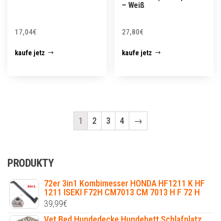
– Weiß
17,04
€
27,80
€
kaufe jetz
kaufe jetz
1
2
3
4
→
PRODUKTY
72er 3in1 Kombimesser HONDA HF1211 K HF
1211 ISEKI F72H CM7013 CM 7013 H F 72 H
39,99
€
Vet Bed Hundedecke Hundebett Schlafplatz