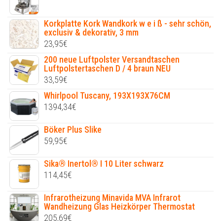
Korkplatte Kork Wandkork w e i ß - sehr schön,
exclusiv & dekorativ, 3 mm
23,95
€
200 neue Luftpolster Versandtaschen
Luftpolstertaschen D / 4 braun NEU
33,59
€
Whirlpool Tuscany, 193X193X76CM
1394,34
€
Böker Plus Slike
59,95
€
Sika® Inertol® I 10 Liter schwarz
114,45
€
Infrarotheizung Minavida MVA Infrarot
Wandheizung Glas Heizkörper Thermostat
205,69
€