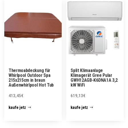
Thermoabdeckung für
Split Klimaanlage
Whirlpool Outdoor Spa
Klimagerät Gree Pular
215x215cm in braun
GWH12AGB-K6DNA1A 3,2
Außenwhirlpool Hot Tub
kW WiFi
413,45
€
619,13
€
kaufe jetz
kaufe jetz