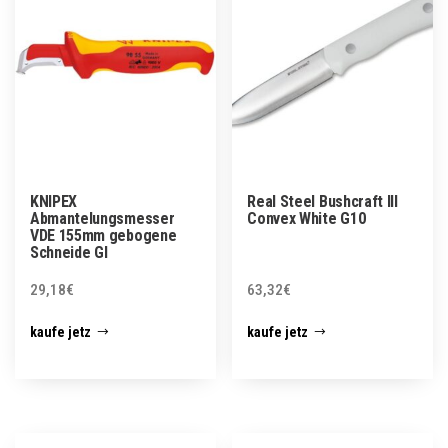
KNIPEX
Real Steel Bushcraft III
Abmantelungsmesser
Convex White G10
VDE 155mm gebogene
Schneide Gl
29,18
€
63,32
€
kaufe jetz
kaufe jetz