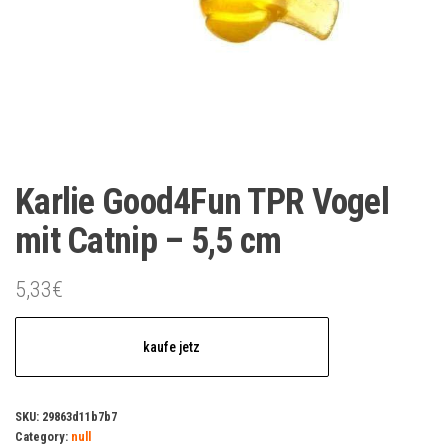
Karlie Good4Fun TPR Vogel
mit Catnip – 5,5 cm
5,33
€
kaufe jetz
SKU:
29863d11b7b7
Category:
null