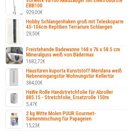
Vorwerk VB100 Akkusauger mit Elektrobürste
EBB100
929,00
€
Hobby Schlangenhaken groß mit Teleskoparm
45-104cm Reptilien Terrarium Schlangen
29,50
€
Freistehende Badewanne 168 x 76 x 58.5 cm
Mineralguss weiß von Bädermax
1682,72
€
Haustüren kuporta Kunststoff Meridana weiß
Nebeneingangstür Wohnungstür Kellertür
384,00
€
HaWe Rolle Handstretchfolie für Abroller
885.15 - Stretchfolie, Ersatzrolle 150m
5,47
€
2 kg Witte Molen PUUR Gourmet-
Samenmischung für Papageien
15,23
€