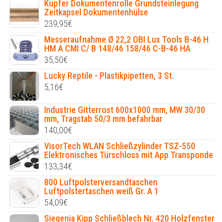
Kupfer Dokumentenrolle Grundsteinlegung
Zeitkapsel Dokumentenhülse
239,95
€
Messeraufnahme Ø 22,2 OBI Lux Tools B-46 H
HM A CMI C/ B 148/46 158/46 C-B-46 HA
35,50
€
Lucky Reptile - Plastikpipetten, 3 St.
5,16
€
Industrie Gitterrost 600x1000 mm, MW 30/30
mm, Tragstab 50/3 mm befahrbar
140,00
€
VisorTech WLAN Schließzylinder TSZ-550
Elektronisches Türschloss mit App Transponde
133,34
€
800 Luftpolsterversandtaschen
Luftpolstertaschen weiß Gr. A 1
54,09
€
Siegenia Kipp Schließblech Nr. 420 Holzfenster