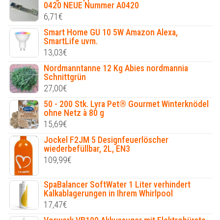
0420 NEUE Nummer A0420
6,71
€
Smart Home GU 10 5W Amazon Alexa,
SmartLife uvm.
13,03
€
Nordmanntanne 12 Kg Abies nordmannia
Schnittgrün
27,00
€
50 - 200 Stk. Lyra Pet® Gourmet Winterknödel
ohne Netz à 80 g
15,69
€
Jockel F2JM 5 Designfeuerlöscher
wiederbefüllbar, 2L, EN3
109,99
€
SpaBalancer SoftWater 1 Liter verhindert
Kalkablagerungen in Ihrem Whirlpool
17,47
€