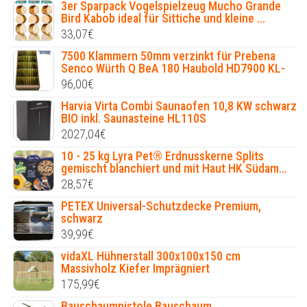
3er Sparpack Vogelspielzeug Mucho Grande
Bird Kabob ideal für Sittiche und kleine ...
33,07
€
7500 Klammern 50mm verzinkt für Prebena
Senco Würth Q BeA 180 Haubold HD7900 KL-
96,00
€
Harvia Virta Combi Saunaofen 10,8 KW schwarz
BIO inkl. Saunasteine HL110S
2027,04
€
10 - 25 kg Lyra Pet® Erdnusskerne Splits
gemischt blanchiert und mit Haut HK Südam...
28,57
€
PETEX Universal-Schutzdecke Premium,
schwarz
39,99
€
vidaXL Hühnerstall 300x100x150 cm
Massivholz Kiefer Imprägniert
175,99
€
Bauschaumpistole Bauschaum