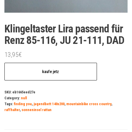
Klingeltaster Lira passend für
Renz 85-116, JU 21-111, DAD
13,95
€
kaufe jetz
SKU:
eb1665eed27e
Category:
null
Tags:
finding you
,
jugendbett 140x200
,
mountainbike cross country
,
raffhalter
,
sonneninsel rattan