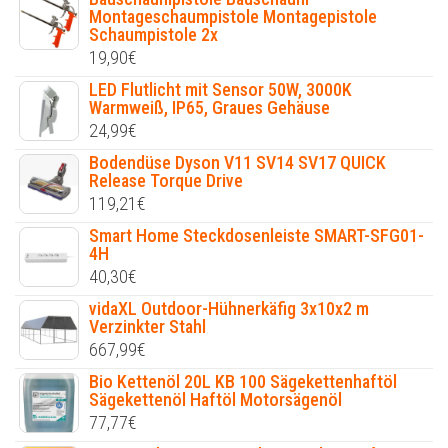
Montageschaumpistole Montagepistole
Schaumpistole 2x
19,90
€
LED Flutlicht mit Sensor 50W, 3000K
Warmweiß, IP65, Graues Gehäuse
24,99
€
Bodendüse Dyson V11 SV14 SV17 QUICK
Release Torque Drive
119,21
€
Smart Home Steckdosenleiste SMART-SFG01-
4H
40,30
€
vidaXL Outdoor-Hühnerkäfig 3x10x2 m
Verzinkter Stahl
667,99
€
Bio Kettenöl 20L KB 100 Sägekettenhaftöl
Sägekettenöl Haftöl Motorsägenöl
77,77
€