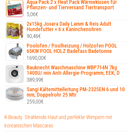
Aqua Pack 2 x Heat Pack Wärmekissen für
Pflanzen- und Tierversand Tiertransport
5,06
€
2x15kg Josera Daily Lamm & Reis Adult
Hundefutter + 6 x Kaninchenohren
90,46
€
Poolofen / Poolheizung / Holzofen POOL
65KW POOL HOLZ Badefass Badetonne
1690,00
€
Bauknecht Waschmaschine WBP714N 7kg
1400U/ min Anti-Allergie-Programm, EEK; D
389,99
€
Sangi Kältemittelleitung PM-2325EN 6 und 10
mm, Doppelrohr 25 Mtr
259,00
€
K-Beauty: Strahlende Haut und perfekte Wimpern mit
koreanischen Mascaras