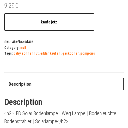
9,29
€
kaufe jetz
SKU:
4b6fb6a0d40d
Category:
null
Tags:
baby sonnenhut
,
eiklar kaufen
,
gaskocher
,
pompons
Description
Description
<h2>LED Solar Bodenlampe | Weg Lampe | Bodenleuchte |
Bodenstrahler | Solarlampe</h2>