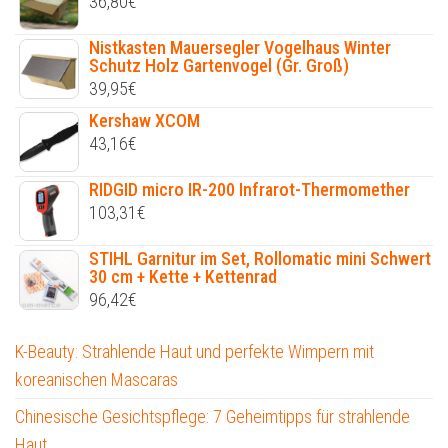
36,80
€
Nistkasten Mauersegler Vogelhaus Winter
Schutz Holz Gartenvogel (Gr. Groß)
39,95
€
Kershaw XCOM
43,16
€
RIDGID micro IR-200 Infrarot-Thermomether
103,31
€
STIHL Garnitur im Set, Rollomatic mini Schwert
30 cm + Kette + Kettenrad
96,42
€
K-Beauty: Strahlende Haut und perfekte Wimpern mit
koreanischen Mascaras
Chinesische Gesichtspflege: 7 Geheimtipps für strahlende
Haut