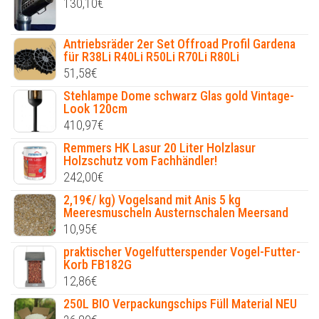
130,10
€
Antriebsräder 2er Set Offroad Profil Gardena
für R38Li R40Li R50Li R70Li R80Li
51,58
€
Stehlampe Dome schwarz Glas gold Vintage-
Look 120cm
410,97
€
Remmers HK Lasur 20 Liter Holzlasur
Holzschutz vom Fachhändler!
242,00
€
2,19€/ kg) Vogelsand mit Anis 5 kg
Meeresmuscheln Austernschalen Meersand
10,95
€
praktischer Vogelfutterspender Vogel-Futter-
Korb FB182G
12,86
€
250L BIO Verpackungschips Füll Material NEU