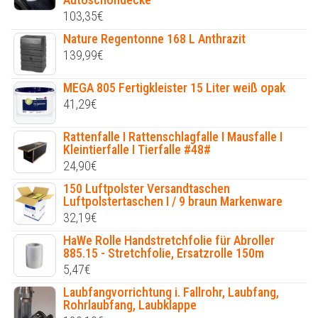
103,35
€
Nature Regentonne 168 L Anthrazit
139,99
€
MEGA 805 Fertigkleister 15 Liter weiß opak
41,29
€
Rattenfalle I Rattenschlagfalle I Mausfalle I
Kleintierfalle I Tierfalle #48#
24,90
€
150 Luftpolster Versandtaschen
Luftpolstertaschen I / 9 braun Markenware
32,19
€
HaWe Rolle Handstretchfolie für Abroller
885.15 - Stretchfolie, Ersatzrolle 150m
5,47
€
Laubfangvorrichtung i. Fallrohr, Laubfang,
Rohrlaubfang, Laubklappe