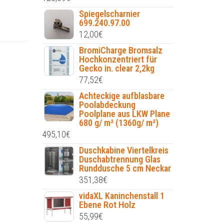
Spiegelscharnier
699.240.97.00
12,00
€
BromiCharge Bromsalz
Hochkonzentriert für
Gecko in. clear 2,2kg
77,52
€
Achteckige aufblasbare
Poolabdeckung
Poolplane aus LKW Plane
680 g/ m² (1360g/ m²)
495,10
€
Duschkabine Viertelkreis
Duschabtrennung Glas
Runddusche 5 cm Neckar
351,38
€
vidaXL Kaninchenstall 1
Ebene Rot Holz
55,99
€