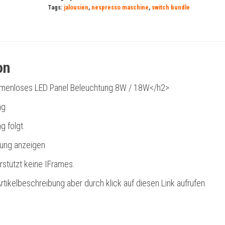
Tags:
jalousien
,
nespresso maschine
,
switch bundle
on
enloses LED Panel Beleuchtung 8W / 18W</h2>
ng
g folgt.
bung anzeigen
rstützt keine IFrames.
rtikelbeschreibung aber durch klick auf diesen Link aufrufen.