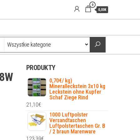
0
0,00€
PRODUKTY
18W
0,70€/ kg)
Mineralleckstein 3x10 kg
Leckstein ohne Kupfer
Schaf Ziege Rind
21,10
€
1000 Luftpolster
Versandtaschen
Luftpolstertaschen Gr. B
/ 2 braun Marenware
123,39
€