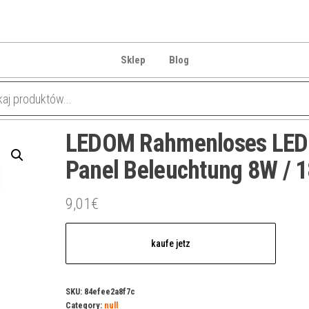
Sklep
Blog
LEDOM Rahmenloses LED
Panel Beleuchtung 8W / 
9,01
€
kaufe jetz
SKU:
84efee2a8f7c
Category:
null