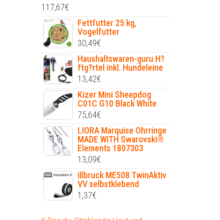
117,67
€
Fettfutter 25 kg,
Vogelfutter
30,49
€
Haushaltswaren-guru H?
ftg?rtel inkl. Hundeleine
13,42
€
Kizer Mini Sheepdog
C01C G10 Black White
75,64
€
LIORA Marquise Ohrringe
MADE WITH Swarovski®
Elements 1807303
13,09
€
illbruck ME508 TwinAktiv
VV selbstklebend
1,37
€