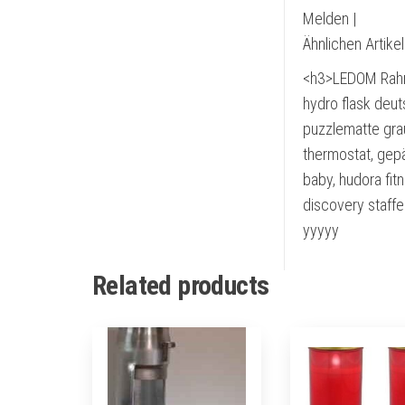
Melden |
Ähnlichen Artike
<h3>LEDOM Rahm
hydro flask deut
puzzlematte gra
thermostat, gep
baby, hudora fit
discovery staffe
yyyyy
Related products