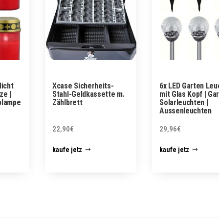
licht
Xcase Sicherheits-
6x LED Garten Leu
ze |
Stahl-Geldkassette m.
mit Glas Kopf | Ga
blampe
Zählbrett
Solarleuchten |
Aussenleuchten
22,90
€
29,96
€
kaufe jetz
kaufe jetz