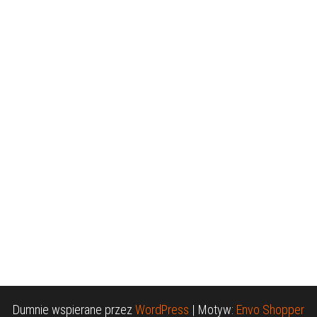
Dumnie wspierane przez
WordPress
|
Motyw:
Envo Shopper