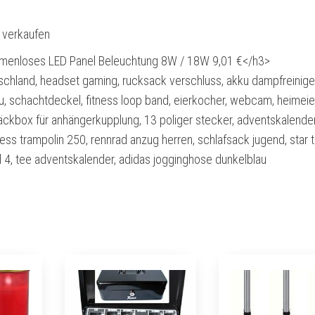
l verkaufen
enloses LED Panel Beleuchtung 8W / 18W 9,01 €</h3>
schland, headset gaming, rucksack verschluss, akku dampfreiniger
u, schachtdeckel, fitness loop band, eierkocher, webcam, heimeie
äckbox für anhängerkupplung, 13 poliger stecker, adventskalende
ness trampolin 250, rennrad anzug herren, schlafsack jugend, star 
l 4, tee adventskalender, adidas jogginghose dunkelblau