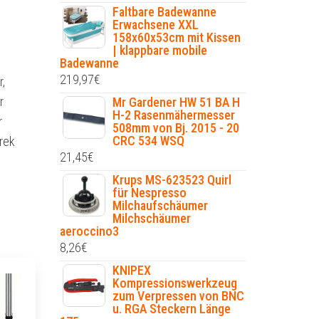
Faltbare Badewanne
Erwachsene XXL
158x60x53cm mit Kissen
| klappbare mobile
Badewanne
219,97
€
,
r
Mr Gardener HW 51 BA H
H-2 Rasenmähermesser
r
508mm von Bj. 2015 - 20
CRC 534 WSQ
trek
21,45
€
Krups MS-623523 Quirl
für Nespresso
Milchaufschäumer
Milchschäumer
aeroccino3
8,26
€
KNIPEX
Kompressionswerkzeug
zum Verpressen von BNC
u. RGA Steckern Länge