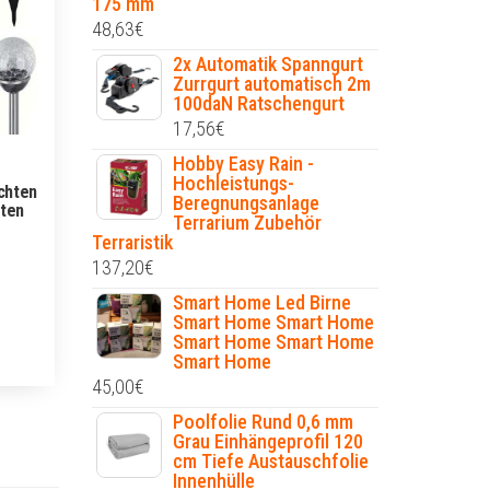
175 mm
48,63
€
2x Automatik Spanngurt
Zurrgurt automatisch 2m
100daN Ratschengurt
17,56
€
Hobby Easy Rain -
Hochleistungs-
chten
Beregnungsanlage
rten
Terrarium Zubehör
Terraristik
137,20
€
Smart Home Led Birne
Smart Home Smart Home
Smart Home Smart Home
Smart Home
45,00
€
Poolfolie Rund 0,6 mm
Grau Einhängeprofil 120
cm Tiefe Austauschfolie
Innenhülle