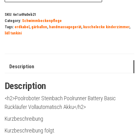
SKU:
6e1a49a0eb21
Category:
Schwimmbeckenpflege
Tags:
erdkabel
,
gärballon
,
handmassagegerät
,
kuschelecke kinderzimmer
,
lidl tankini
Description
Description
<h2>Poolroboter Steinbach Poolrunner Battery Basic
Rückläufer Vollautomatisch Akku</h2>
Kurzbeschreibung
Kurzbeschreibung folgt.