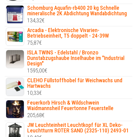
Schomburg Aquafin-rb400 20 kg Schnelle
mineralische 2K Abdichtung Wandabdichtung
134,32
€
Arcadia - Elektronische Vivarien-
Betriebseinheit, T5 doppelt - 24-39W
75,87
€
ISLA TWINS - Edelstahl / Bronzo
Dunstabzugshaube Inselhaube im "Industrial
Design"
1595,00
€
CLEHO Füllstoffhobel für Weichwachs und
Hartwachs
10,33
€
Feuerkorb Hirsch & Wildschwein
Waidmannsheil Feuertonne Feuerstelle
205,68
€
JW Leuchteinheit Leuchtkopf für XL Deko-
Leuchtturm ROTER SAND (2325-110) 2493-01