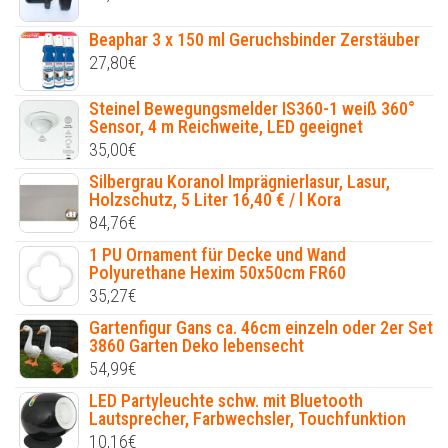
Beaphar 3 x 150 ml Geruchsbinder Zerstäuber
27,80
€
Steinel Bewegungsmelder IS360-1 weiß 360°
Sensor, 4 m Reichweite, LED geeignet
35,00
€
Silbergrau Koranol Imprägnierlasur, Lasur,
Holzschutz, 5 Liter 16,40 € / l Kora
84,76
€
1 PU Ornament für Decke und Wand
Polyurethane Hexim 50x50cm FR60
35,27
€
Gartenfigur Gans ca. 46cm einzeln oder 2er Set
3860 Garten Deko lebensecht
54,99
€
LED Partyleuchte schw. mit Bluetooth
Lautsprecher, Farbwechsler, Touchfunktion
10,16
€