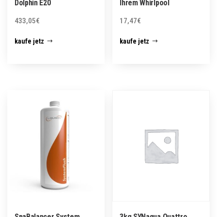
Dolphin E20
Ihrem Whirlpool
433,05
€
17,47
€
kaufe jetz
kaufe jetz
SpaBalancer System
3kg SYNaqua Quattro