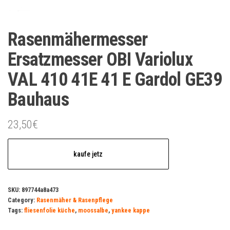
Rasenmähermesser
Ersatzmesser OBI Variolux
VAL 410 41E 41 E Gardol GE39
Bauhaus
23,50
€
kaufe jetz
SKU:
897744a8a473
Category:
Rasenmäher & Rasenpflege
Tags:
fliesenfolie küche
,
moossalbe
,
yankee kappe