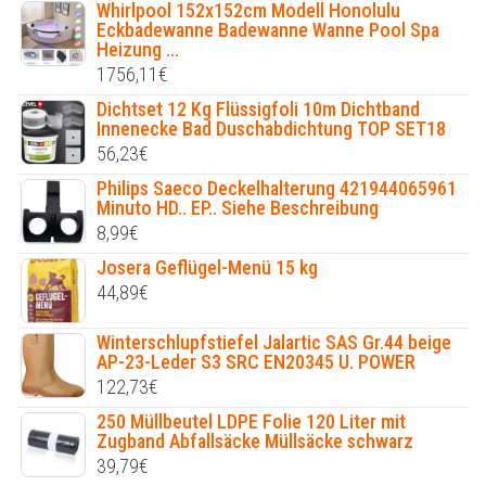
Whirlpool 152x152cm Modell Honolulu
Eckbadewanne Badewanne Wanne Pool Spa
Heizung ...
1756,11
€
Dichtset 12 Kg Flüssigfoli 10m Dichtband
Innenecke Bad Duschabdichtung TOP SET18
56,23
€
Philips Saeco Deckelhalterung 421944065961
Minuto HD.. EP.. Siehe Beschreibung
8,99
€
Josera Geflügel-Menü 15 kg
44,89
€
Winterschlupfstiefel Jalartic SAS Gr.44 beige
AP-23-Leder S3 SRC EN20345 U. POWER
122,73
€
250 Müllbeutel LDPE Folie 120 Liter mit
Zugband Abfallsäcke Müllsäcke schwarz
39,79
€