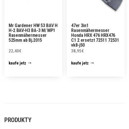
Mr Gardener HW 53 BAV H
47er 3in1
H-2 BAV-H3 BA-3 M/ MP1
Rasenmähermesser
Rasenmähermesser
Honda HRX 476 HRX476
525mm ab Bj.2015
C1 2 ersetzt 72511 72531
vk8-j50
22,40
€
38,95
€
kaufe jetz
kaufe jetz
PRODUKTY