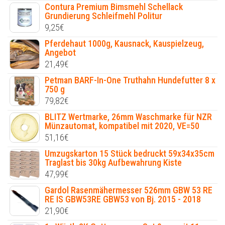
Contura Premium Bimsmehl Schellack
Grundierung Schleifmehl Politur
9,25
€
Pferdehaut 1000g, Kausnack, Kauspielzeug,
Angebot
21,49
€
Petman BARF-In-One Truthahn Hundefutter 8 x
750 g
79,82
€
BLITZ Wertmarke, 26mm Waschmarke für NZR
Münzautomat, kompatibel mit 2020, VE=50
51,16
€
Umzugskarton 15 Stück bedruckt 59x34x35cm
Traglast bis 30kg Aufbewahrung Kiste
47,99
€
Gardol Rasenmähermesser 526mm GBW 53 RE
RE IS GBW53RE GBW53 von Bj. 2015 - 2018
21,90
€