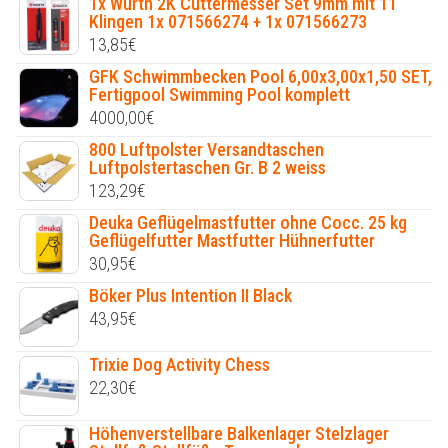
1x Würth 2K Cuttermesser Set 9mm mit 11
Klingen 1x 071566274 + 1x 071566273
13,85
€
GFK Schwimmbecken Pool 6,00x3,00x1,50 SET,
Fertigpool Swimming Pool komplett
4000,00
€
800 Luftpolster Versandtaschen
Luftpolstertaschen Gr. B 2 weiss
123,29
€
Deuka Geflügelmastfutter ohne Cocc. 25 kg
Geflügelfutter Mastfutter Hühnerfutter
30,95
€
Böker Plus Intention II Black
43,95
€
Trixie Dog Activity Chess
22,30
€
Höhenverstellbare Balkenlager Stelzlager