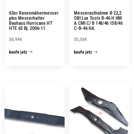
62er Rasenmähermesser
Messeraufnahme Ø 22,2
plus Messerhalter
OBI Lux Tools B-46 H HM
Bauhaus Hurricane HT
A CMI C/ B 148/46 158/46
HTE 63 Bj. 2006-11
C-B-46 HA
30,99
€
35,50
€
kaufe jetz
kaufe jetz