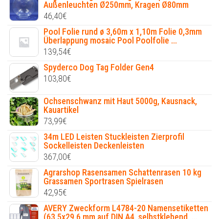
Außenleuchten Ø250mm, Kragen Ø80mm
46,40
€
Pool Folie rund ø 3,60m x 1,10m Folie 0,3mm
Überlappung mosaic Pool Poolfolie ...
139,54
€
Spyderco Dog Tag Folder Gen4
103,80
€
Ochsenschwanz mit Haut 5000g, Kausnack,
Kauartikel
73,99
€
34m LED Leisten Stuckleisten Zierprofil
Sockelleisten Deckenleisten
367,00
€
Agrarshop Rasensamen Schattenrasen 10 kg
Grassamen Sportrasen Spielrasen
42,95
€
AVERY Zweckform L4784-20 Namensetiketten
(63,5x29,6 mm auf DIN A4, selbstklebend, ...