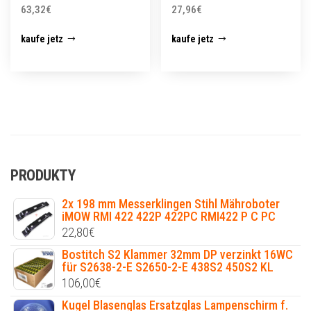
63,32
€
27,96
€
kaufe jetz
kaufe jetz
PRODUKTY
2x 198 mm Messerklingen Stihl Mähroboter
iMOW RMI 422 422P 422PC RMI422 P C PC
22,80
€
Bostitch S2 Klammer 32mm DP verzinkt 16WC
für S2638-2-E S2650-2-E 438S2 450S2 KL
106,00
€
Kugel Blasenglas Ersatzglas Lampenschirm f.