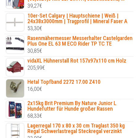
39,27
€
10er-Set Calgary | Hauptschiene | Weiß |
24x38x3000mm | Tragprofil | Mineral Faser A
53,30
€
Rasenmähermesser Messerhalter Castelgarden
Plus One EL 63 M ECO Rider TP TC TE
30,85
€
vidaXL Hühnerstall Rot 157x97x110 cm Holz
205,99
€
Hetal Topfband 2272 17.00 Z410
16,00
€
2x15kg Brit Premium By Nature Junior L
Hundefutter für Hunde großer Rassen
68,33
€
Lagerregal 170 x 80 x 30 cm Traglast 350 kg
Regal Schwerlastregal Steckregal verzinkt