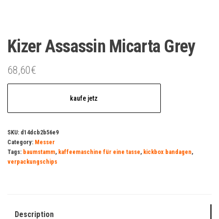
Kizer Assassin Micarta Grey
68,60
€
kaufe jetz
SKU:
d14dcb2b56e9
Category:
Messer
Tags:
baumstamm
,
kaffeemaschine für eine tasse
,
kickbox bandagen
,
verpackungschips
Description