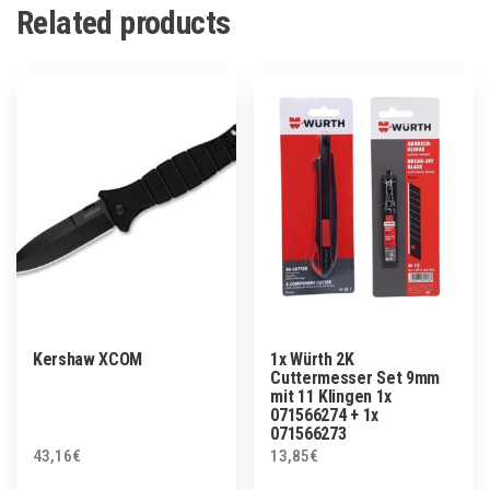
Related products
Kershaw XCOM
1x Würth 2K
Cuttermesser Set 9mm
mit 11 Klingen 1x
071566274 + 1x
071566273
43,16
€
13,85
€