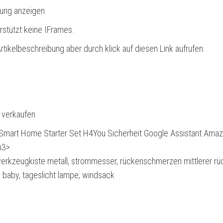
bung anzeigen
rstützt keine IFrames.
rtikelbeschreibung aber durch klick auf diesen Link aufrufen.
l verkaufen
mart Home Starter Set H4You Sicherheit Google Assistant Ama
h3>
werkzeugkiste metall, strommesser, rückenschmerzen mittlerer r
d baby, tageslicht lampe, windsack