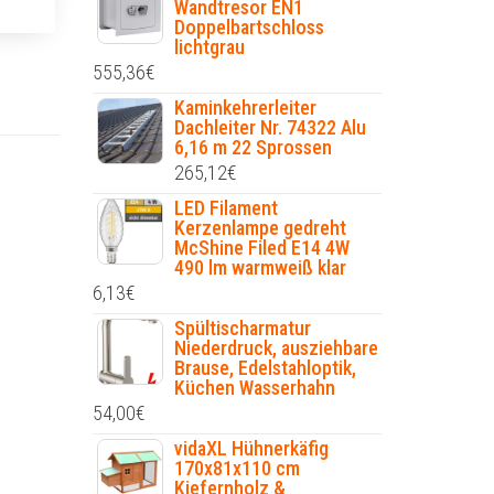
Wandtresor EN1
Doppelbartschloss
lichtgrau
555,36
€
Kaminkehrerleiter
Dachleiter Nr. 74322 Alu
6,16 m 22 Sprossen
265,12
€
LED Filament
Kerzenlampe gedreht
McShine Filed E14 4W
490 lm warmweiß klar
6,13
€
Spültischarmatur
Niederdruck, ausziehbare
Brause, Edelstahloptik,
Küchen Wasserhahn
54,00
€
vidaXL Hühnerkäfig
170x81x110 cm
Kiefernholz &