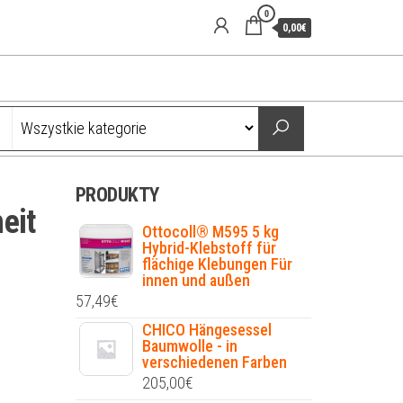
0
0,00€
PRODUKTY
eit
Ottocoll® M595 5 kg
Hybrid-Klebstoff für
flächige Klebungen Für
innen und außen
57,49
€
CHICO Hängesessel
Baumwolle - in
verschiedenen Farben
205,00
€