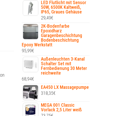
LED Flutlicht mit Sensor
50W, 6500K Kaltweiß,
IP65, Graues Gehäuse
29,49
€
2K-Bodenfarbe
Epoxidharz
Garagenbeschichtung
Bodenbeschichtung
Epoxy Werkstatt
95,99
€
Außenleuchten 3-Kanal
Schalter Set mit
Fernbedienung 30 Meter
reichweite
zon
68,94
€
EA450 LX Massagepumpe
318,35
€
MEGA 001 Classic
Vorlack 2,5 Liter weiß
73,75
€