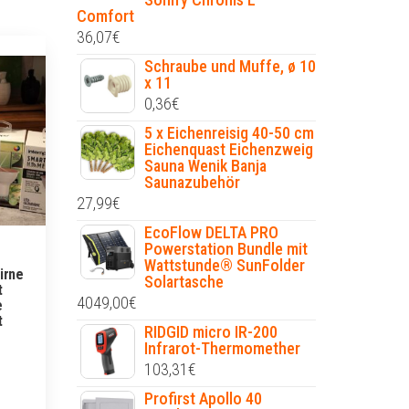
Comfort
36,07
€
Schraube und Muffe, ø 10
x 11
0,36
€
5 x Eichenreisig 40-50 cm
Eichenquast Eichenzweig
Sauna Wenik Banja
Saunazubehör
27,99
€
EcoFlow DELTA PRO
Powerstation Bundle mit
Wattstunde® SunFolder
irne
Solartasche
t
4049,00
€
e
t
RIDGID micro IR-200
Infrarot-Thermomether
103,31
€
Profirst Apollo 40