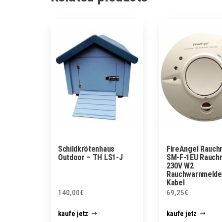
Schildkrötenhaus
FireAngel Rauch
Outdoor – TH LS1-J
SM-F-1EU Rauch
230V W2
Rauchwarnmelde
Kabel
140,00
€
69,25
€
kaufe jetz
kaufe jetz