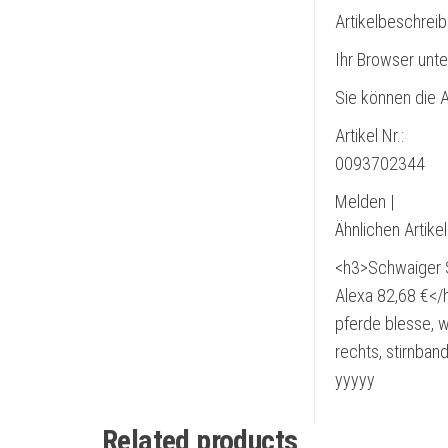
Artikelbeschrei
Ihr Browser unte
Sie können die A
Artikel Nr.:
0093702344
Melden |
Ähnlichen Artike
<h3>Schwaiger S
Alexa 82,68 €</
pferde blesse, 
rechts, stirnban
yyyyy
Related products