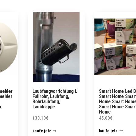
melder
Laubfangvorrichtung i.
Smart Home Led B
melder
Fallrohr, Laubfang,
Smart Home Smar
Rohrlaubfang,
Home Smart Hom
r
Laubklappe
Smart Home Smar
Home
130,10
€
45,00
€
kaufe jetz
kaufe jetz