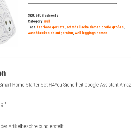
SKU:
b8b7fcdcecfe
Category:
null
Tags:
fahrbare gerüste
,
softshelljacke damen große größen
,
waschbecken ablaufgarnitur
,
woll leggings damen
on
mart Home Starter Set H4You Sicherheit Google Assistant Ama
g *
 der Artikelbeschreibung erstellt