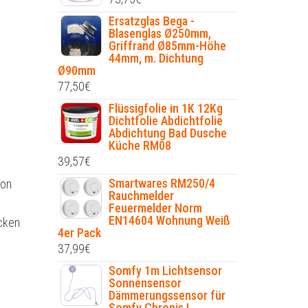
Ersatzglas Bega -
Blasenglas Ø250mm,
Griffrand Ø85mm-Höhe
44mm, m. Dichtung
Ø90mm
77,50
€
Flüssigfolie in 1K 12Kg
Dichtfolie Abdichtfolie
Abdichtung Bad Dusche
Küche RM08
39,57
€
Smartwares RM250/4
zon
Rauchmelder
Feuermelder Norm
EN14604 Wohnung Weiß
ücken
4er Pack
37,99
€
Somfy 1m Lichtsensor
Sonnensensor
Dämmerungssensor für
Somfy Chronis L