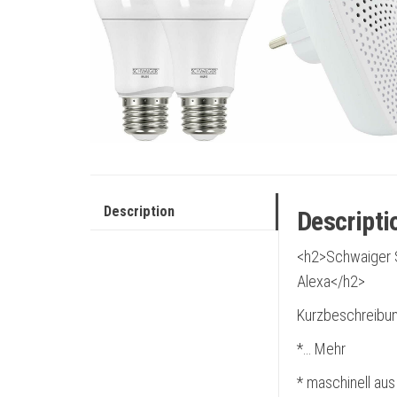
Description
Descripti
<h2>Schwaiger S
Alexa</h2>
Kurzbeschreibun
*… Mehr
* maschinell aus