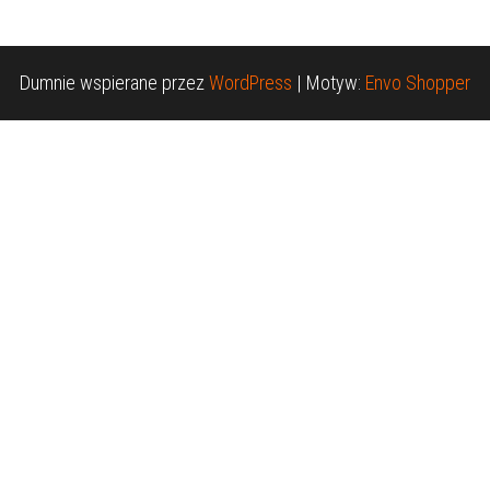
Dumnie wspierane przez
WordPress
|
Motyw:
Envo Shopper