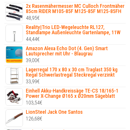
2x Rasenmähermesser MC Culloch Frontmäher
85cm RIDER M105-85F M125-85F M125-85FH
48,95
€
Reality|Trio LED-Wegeleuchte RL127,
Standlampe Außenleuchte Gartenlampe, 11W
44,44
€
Amazon Alexa Echo Dot (4. Gen) Smart
Lautsprecher mit Uhr - Blaugrau
39,00
€
Lagerregal 170 x 80 x 30 cm Traglast 350 kg
Regal Schwerlastregal Steckregal verzinkt
33,99
€
Einhell Akku-Handkreissäge TE-CS 18/165-1
Power X-Change Ø165 x Ø20mm Sägeblatt
103,54
€
LionSteel Jack One Santos
126,68
€