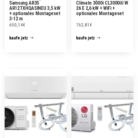
Samsung AR35
Climate 3000i CL3000iU W
AR12TXHQASINEU 3,5 kW
26 E 2,6 kW + WiFi +
+ optionales Montageset
optionales Montageset
3-12 m
650,14
€
762,81
€
kaufe jetz
kaufe jetz