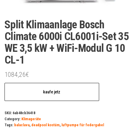
Split Klimaanlage Bosch
Climate 6000i CL6001i-Set 35
WE 3,5 kW + WiFi-Modul G 10
CL-1
1084,26
€
kaufe jetz
SKU:
6ab48cb36418
Category:
Klimageräte
Tags:
balaclava
,
deadpool kostüm
,
luftpumpe für federgabel