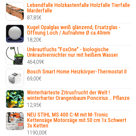
Lebendfalle Holzkastenfalle Holzfalle Tierfalle
Marderfalle
87,85
€
Kugel Opalglas weiß glänzend, Ersatzglas -
Öffnung Loch / Aufnahme Ø ca.40mm
18,20
€
Unkrautfuchs "FoxOne" - biologische
Unkrautvernichter nur mit heißem Wasser
464,09
€
Bosch Smart Home Heizkörper-Thermostat II
69,00
€
Winterhärteste Zitrusfrucht der Welt !
winterharter Orangenbaum Poncirius .. Pflanze
12,95
€
NEU STIHL MS 400 C-M mit M-Tronic
Kettensäge Motorsäge mit 50 cm 1x Schwert
3x Ketten
1190,00
€