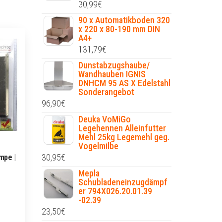
30,99
€
90 x Automatikboden 320
x 220 x 80-190 mm DIN
A4+
131,79
€
Dunstabzugshaube/
Wandhauben IGNIS
DNHCM 95 AS X Edelstahl
Sonderangebot
96,90
€
Deuka VoMiGo
Legehennen Alleinfutter
Mehl 25kg Legemehl geg.
Vogelmilbe
30,95
€
mpe |
Mepla
Schubladeneinzugdämpf
er 794X026.20.01.39
-02.39
23,50
€