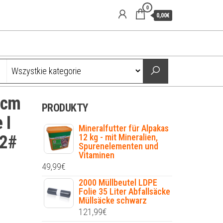
0
0,00€
1cm
PRODUKTY
 I
Mineralfutter für Alpakas
42#
12 kg - mit Mineralien,
Spurenelementen und
Vitaminen
49,99
€
2000 Müllbeutel LDPE
Folie 35 Liter Abfallsäcke
Müllsäcke schwarz
121,99
€