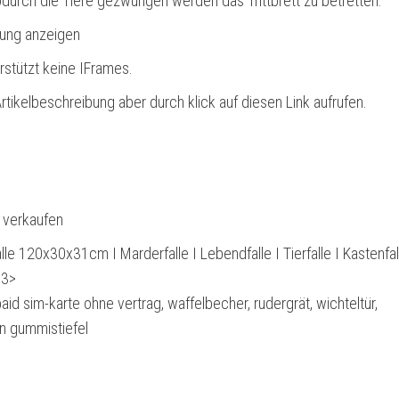
odurch die Tiere gezwungen werden das Trittbrett zu betretten.
bung anzeigen
rstützt keine IFrames.
rtikelbeschreibung aber durch klick auf diesen Link aufrufen.
l verkaufen
e 120x30x31cm I Marderfalle I Lebendfalle I Tierfalle I Kastenfal
h3>
aid sim-karte ohne vertrag, waffelbecher, rudergrät, wichteltür,
n gummistiefel