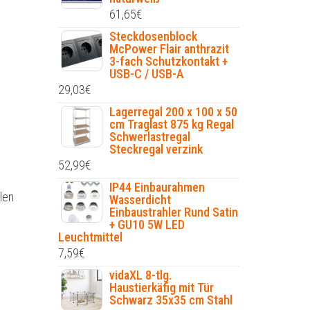
61,65
€
Steckdosenblock
McPower Flair anthrazit
3-fach Schutzkontakt +
USB-C / USB-A
29,03
€
Lagerregal 200 x 100 x 50
cm Traglast 875 kg Regal
Schwerlastregal
Steckregal verzink
52,99
€
IP44 Einbaurahmen
len
Wasserdicht
Einbaustrahler Rund Satin
+ GU10 5W LED
Leuchtmittel
7,59
€
vidaXL 8-tlg.
Haustierkäfig mit Tür
Schwarz 35x35 cm Stahl