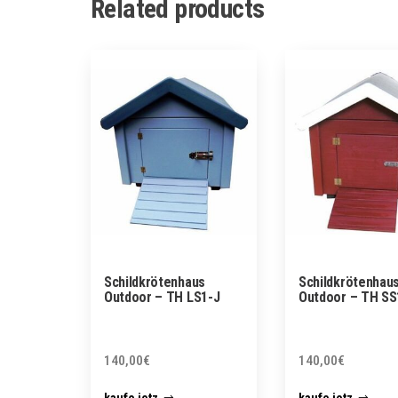
Related products
Schildkrötenhaus
Schildkrötenhau
Outdoor – TH LS1-J
Outdoor – TH SS
140,00
€
140,00
€
kaufe jetz
kaufe jetz