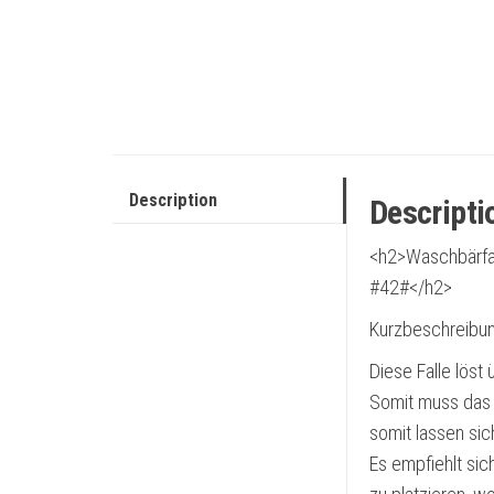
Description
Descripti
<h2>Waschbärfall
#42#</h2>
Kurzbeschreibu
Diese Falle löst 
Somit muss das 
somit lassen si
Es empfiehlt sich