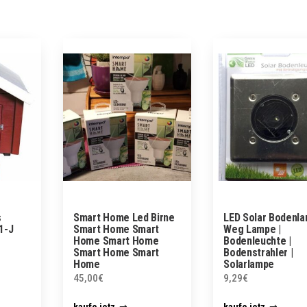
s
Smart Home Led Birne
LED Solar Bodenla
1-J
Smart Home Smart
Weg Lampe |
Home Smart Home
Bodenleuchte |
Smart Home Smart
Bodenstrahler |
Home
Solarlampe
45,00
€
9,29
€
kaufe jetz
kaufe jetz