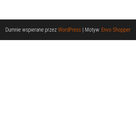
Dumnie wspierane przez
WordPress
|
Motyw:
Envo Shopper