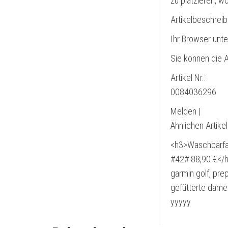
zu platzieren, w
Artikelbeschrei
Ihr Browser unte
Sie können die A
Artikel Nr.:
0084036296
Melden |
Ähnlichen Artike
<h3>Waschbärfall
#42# 88,90 €</
garmin golf, prep
gefütterte dame
yyyyy