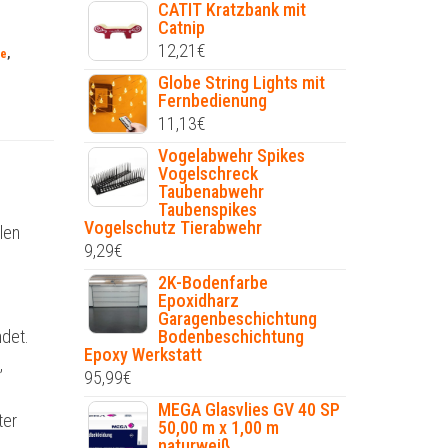
CATIT Kratzbank mit
Catnip
12,21
€
le
,
Globe String Lights mit
Fernbedienung
11,13
€
Vogelabwehr Spikes
Vogelschreck
Taubenabwehr
Taubenspikes
Vogelschutz Tierabwehr
len
9,29
€
2K-Bodenfarbe
Epoxidharz
Garagenbeschichtung
ndet.
Bodenbeschichtung
Epoxy Werkstatt
,
95,99
€
MEGA Glasvlies GV 40 SP
ter
50,00 m x 1,00 m
naturweiß