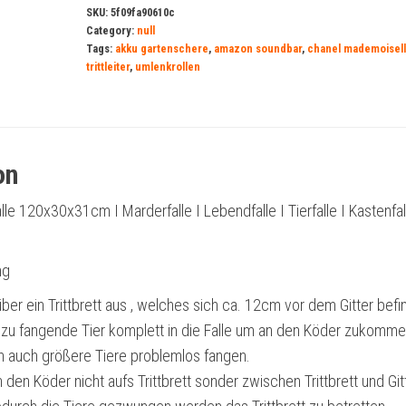
SKU:
5f09fa90610c
Category:
null
Tags:
akku gartenschere
,
amazon soundbar
,
chanel mademoisel
trittleiter
,
umlenkrollen
on
e 120x30x31cm I Marderfalle I Lebendfalle I Tierfalle I Kastenfal
ng
über ein Trittbrett aus , welches sich ca. 12cm vor dem Gitter befi
zu fangende Tier komplett in die Falle um an den Köder zukomme
ch auch größere Tiere problemlos fangen.
 den Köder nicht aufs Trittbrett sonder zwischen Trittbrett und Git