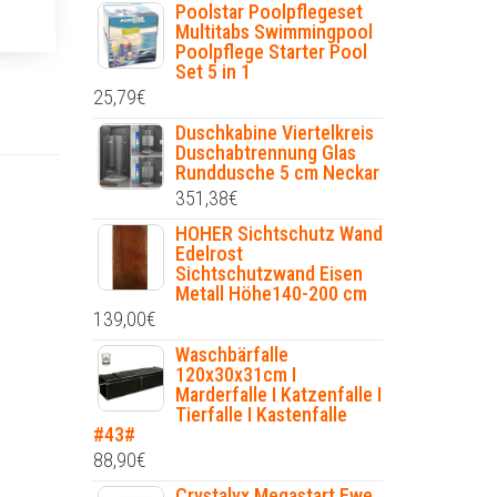
Poolstar Poolpflegeset
Multitabs Swimmingpool
Poolpflege Starter Pool
Set 5 in 1
25,79
€
Duschkabine Viertelkreis
Duschabtrennung Glas
Runddusche 5 cm Neckar
351,38
€
HOHER Sichtschutz Wand
Edelrost
Sichtschutzwand Eisen
Metall Höhe140-200 cm
139,00
€
Waschbärfalle
120x30x31cm I
Marderfalle I Katzenfalle I
Tierfalle I Kastenfalle
#43#
88,90
€
Crystalyx Megastart Ewe