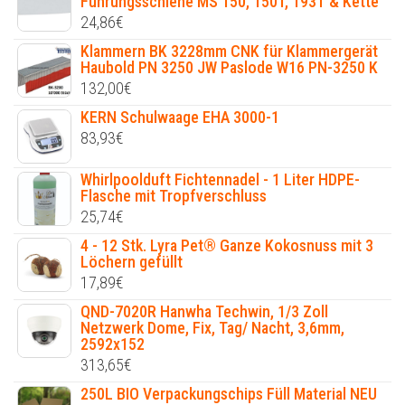
Führungsschiene MS 150, 150T, 193T & Kette
24,86
€
Klammern BK 3228mm CNK für Klammergerät
Haubold PN 3250 JW Paslode W16 PN-3250 K
132,00
€
KERN Schulwaage EHA 3000-1
83,93
€
Whirlpoolduft Fichtennadel - 1 Liter HDPE-
Flasche mit Tropfverschluss
25,74
€
4 - 12 Stk. Lyra Pet® Ganze Kokosnuss mit 3
Löchern gefüllt
17,89
€
QND-7020R Hanwha Techwin, 1/3 Zoll
Netzwerk Dome, Fix, Tag/ Nacht, 3,6mm,
2592x152
313,65
€
250L BIO Verpackungschips Füll Material NEU