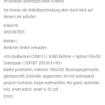
Ihr Browser unterstützt keine IFrames.
Sie können die Artikelbeschreibung aber durch klick auf
diesen Link aufrufen.
Artikel Nr.:
0092087805
Melden |
Ähnlichen Artikel verkaufen
<h3>Spülbecken COMO15 / KUBO Batterie + Siphon/100×50/
Granitspüle / SOFORT 209,99 €</h3>
blanko postkarten, matratze 180×200, fliesenspiegel küche,
glasfaserstift, holzkohle, angelschirm 3m mit seitenwand,
jansport rucksack, krippe weihnachten, the guest, raumteiler
holz, smart watch, smart tv 50 zoll
yyyyy