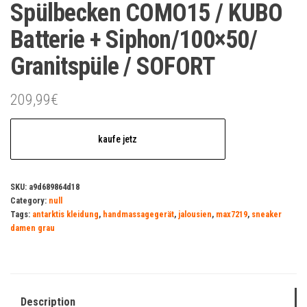
Spülbecken COMO15 / KUBO
Batterie + Siphon/100×50/
Granitspüle / SOFORT
209,99
€
kaufe jetz
SKU:
a9d689864d18
Category:
null
Tags:
antarktis kleidung
,
handmassagegerät
,
jalousien
,
max7219
,
sneaker
damen grau
Description