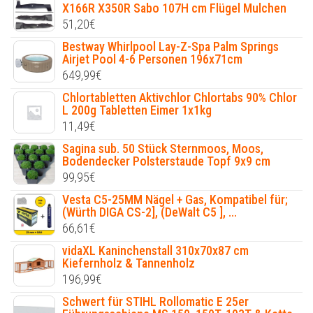
X166R X350R Sabo 107H cm Flügel Mulchen
51,20
€
Bestway Whirlpool Lay-Z-Spa Palm Springs
Airjet Pool 4-6 Personen 196x71cm
649,99
€
Chlortabletten Aktivchlor Chlortabs 90% Chlor
L 200g Tabletten Eimer 1x1kg
11,49
€
Sagina sub. 50 Stück Sternmoos, Moos,
Bodendecker Polsterstaude Topf 9x9 cm
99,95
€
Vesta C5-25MM Nägel + Gas, Kompatibel für;
(Würth DIGA CS-2], (DeWalt C5 ], ...
66,61
€
vidaXL Kaninchenstall 310x70x87 cm
Kiefernholz & Tannenholz
196,99
€
Schwert für STIHL Rollomatic E 25er