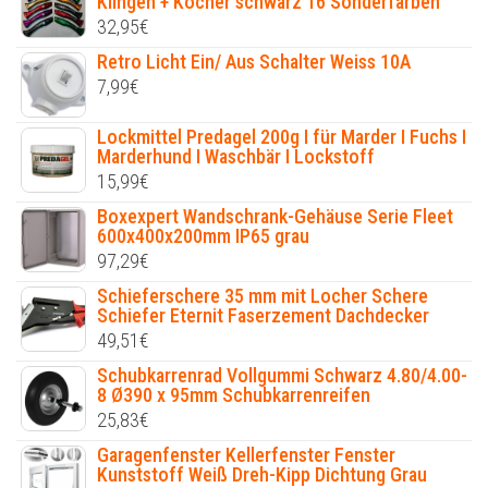
Klingen + Köcher schwarz 16 Sonderfarben
32,95
€
Retro Licht Ein/ Aus Schalter Weiss 10A
7,99
€
Lockmittel Predagel 200g I für Marder I Fuchs I
Marderhund I Waschbär I Lockstoff
15,99
€
Boxexpert Wandschrank-Gehäuse Serie Fleet
600x400x200mm IP65 grau
97,29
€
Schieferschere 35 mm mit Locher Schere
Schiefer Eternit Faserzement Dachdecker
49,51
€
Schubkarrenrad Vollgummi Schwarz 4.80/4.00-
8 Ø390 x 95mm Schubkarrenreifen
25,83
€
Garagenfenster Kellerfenster Fenster
Kunststoff Weiß Dreh-Kipp Dichtung Grau