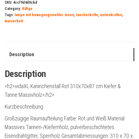
SKU:
4ccf9d4d0cbd
Category:
Käfige
Tags:
lampe mit bewegungsmelder innen
,
taucherbrille
,
umlenkrollen
,
wasserbett
Description
Description
<h2>vidaXL Kaninchenstall Rot 310x70x87 cm Kiefer &
Tanne Massivholz</h2>
Kurzbeschreibung
Großzügige Raumaufteilung Farbe: Rot und Weiß Material:
Massives Tannen-/Kiefernholz, pulverbeschichtetes
Eisendrahtgitter, Sperrholz Gesamtabmessungen: 310 x 70 x