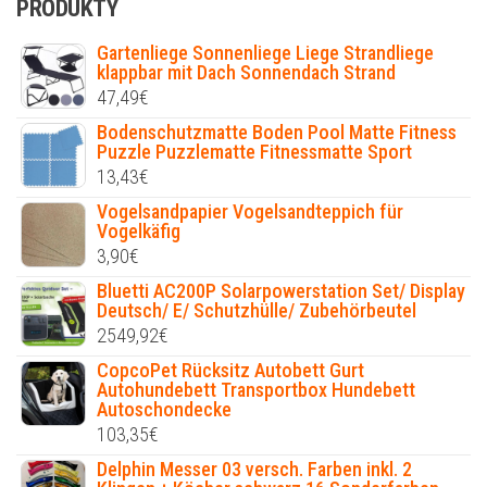
PRODUKTY
Gartenliege Sonnenliege Liege Strandliege
klappbar mit Dach Sonnendach Strand
47,49
€
Bodenschutzmatte Boden Pool Matte Fitness
Puzzle Puzzlematte Fitnessmatte Sport
13,43
€
Vogelsandpapier Vogelsandteppich für
Vogelkäfig
3,90
€
Bluetti AC200P Solarpowerstation Set/ Display
Deutsch/ E/ Schutzhülle/ Zubehörbeutel
2549,92
€
CopcoPet Rücksitz Autobett Gurt
Autohundebett Transportbox Hundebett
Autoschondecke
103,35
€
Delphin Messer 03 versch. Farben inkl. 2