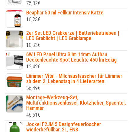
75,82
€
Beaphar 50 ml Fellkur Intensiv Katze
10,23
€
2er Set LED Grabkerze | Batteriebetrieben |
LED Grablicht | LED Grablampe
10,33
€
6W LED Panel Ultra Slim 14mm Aufbau
Deckenleuchte Spot Leuchte 450 lm Eckig
12,42
€
Lämmer-Vital - Milchaustauscher für Lämmer
ab dem 2. Lebenstag in 4 Lieferarten
36,49
€
Montage-Werkzeug-Set,
Multifunktionsschlüssel, Klotzheber, Spachtel,
Hammer
46,61
€
Jockel F2JM 5 Designfeuerlöscher
wiederbefüllbar, 2L, EN3