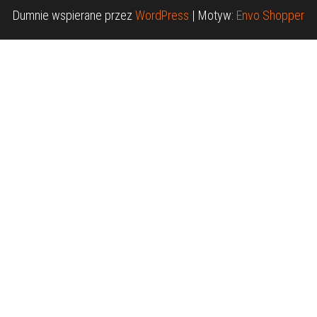
Dumnie wspierane przez
WordPress
|
Motyw:
Envo Shopper