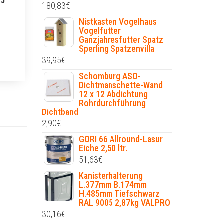
-J
180,83
€
Nistkasten Vogelhaus
Vogelfutter
Ganzjahresfutter Spatz
Sperling Spatzenvilla
39,95
€
Schomburg ASO-
Dichtmanschette-Wand
12 x 12 Abdichtung
Rohrdurchführung
Dichtband
2,90
€
GORI 66 Allround-Lasur
Eiche 2,50 ltr.
51,63
€
Kanisterhalterung
L.377mm B.174mm
H.485mm Tiefschwarz
RAL 9005 2,87kg VALPRO
30,16
€