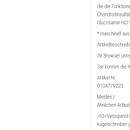
die die Funktion
Chondroitinsulf
Glucosamin HCl 
* maschinell aus
Artikelbeschrei
Ihr Browser unte
Sie können die A
Artikel Nr.:
0104779223
Melden |
Ähnlichen Artike
<h3>Vetoquinol 
kugelschreiber 