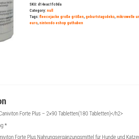
SKU:
d14eac1fc0da
Category:
null
Tags:
fleecejacke große größen
,
geburtstagsdeko
,
mikrowelle un
euro
,
nintendo eshop guthaben
on
aniviton Forte Plus – 2×90 Tabletten(180 Tabletten)</h2>
g *
viton Forte Plus Nahrungsergänzungsmittel für Hunde und Katze