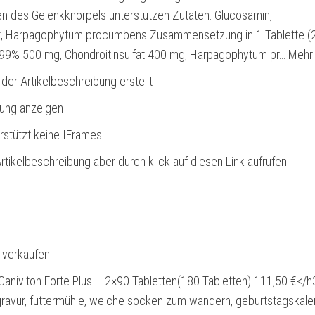
en des Gelenkknorpels unterstützen Zutaten: Glucosamin,
at, Harpagophytum procumbens Zusammensetzung in 1 Tablette (2
99% 500 mg, Chondroitinsulfat 400 mg, Harpagophytum pr… Mehr
 der Artikelbeschreibung erstellt
bung anzeigen
rstützt keine IFrames.
rtikelbeschreibung aber durch klick auf diesen Link aufrufen.
l verkaufen
Caniviton Forte Plus – 2×90 Tabletten(180 Tabletten) 111,50 €</h
gravur, futtermühle, welche socken zum wandern, geburtstagskale