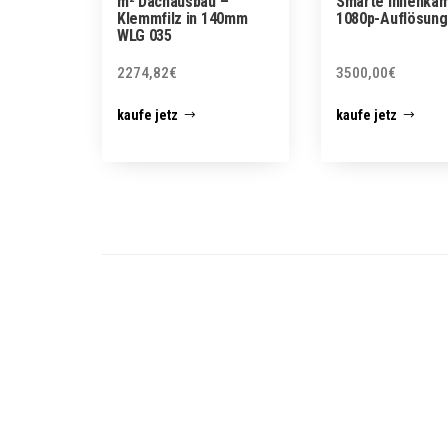
m² Dachausbau –
Smarte Innenkam
Klemmfilz in 140mm
1080p-Auflösung
WLG 035
2274,82
€
3500,00
€
kaufe jetz
kaufe jetz