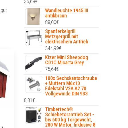
36,68
€
 gut
Wandleuchte 1945 III
antikbraun
88,00
€
Spanferkelgrill
Metzgergrill mit
elektrischem Antrieb
344,99
€
Kizer Mini Sheepdog
C01C Micarta Grey
75,64
€
100x Sechskantschraube
+ Muttern M6x10
Edelstahl V2A A2 70
Vollgewinde DIN 933
8,81
€
Timbertech®
Schiebetorantrieb Set -
bis 600 kg Torgewicht,
280 W Motor, Inklusive 8