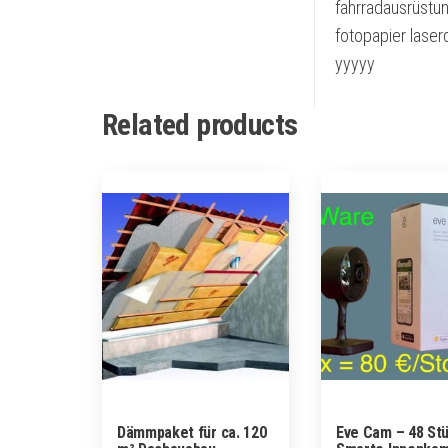
fahrradausrüstu
fotopapier laser
yyyyy
Related products
Dämmpaket für ca. 120
Eve Cam – 48 St