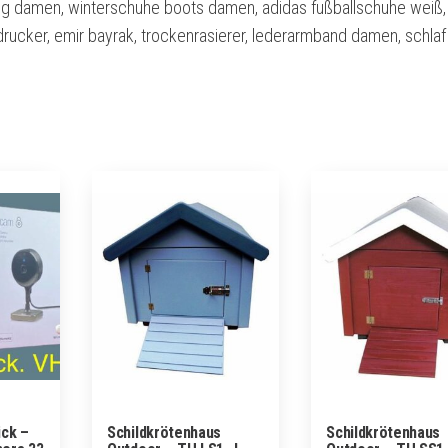
ng damen, winterschuhe boots damen, adidas fußballschuhe weiß,
drucker, emir bayrak, trockenrasierer, lederarmband damen, schlaf
ück –
Schildkrötenhaus
Schildkrötenhaus