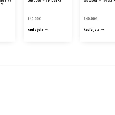
era ??
Outdoor – TH LS1-J
Outdoor – TH SS1
 ?
140,00
€
140,00
€
kaufe jetz
kaufe jetz