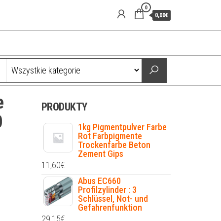
0
0,00€
e
PRODUKTY
0
1kg Pigmentpulver Farbe
Rot Farbpigmente
Trockenfarbe Beton
Zement Gips
11,60
€
Abus EC660
Profilzylinder : 3
Schlüssel, Not- und
Gefahrenfunktion
29,15
€