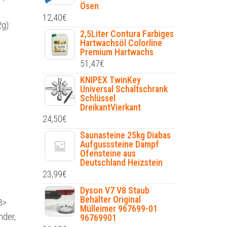
Ösen
12,40
€
g):
2,5Liter Contura Farbiges
Hartwachsöl Colorline
Premium Hartwachs
51,47
€
KNIPEX TwinKey
Universal Schaltschrank
Schlüssel
DreikantVierkant
24,50
€
Saunasteine 25kg Diabas
Aufgusssteine Dampf
Ofensteine aus
Deutschland Heizstein
23,99
€
Dyson V7 V8 Staub
Behälter Original
3>
Mülleimer 967699-01
nder,
96769901