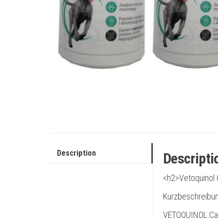
Description
Descripti
<h2>Vetoquinol C
Kurzbeschreibun
VETOQUINOL Cani