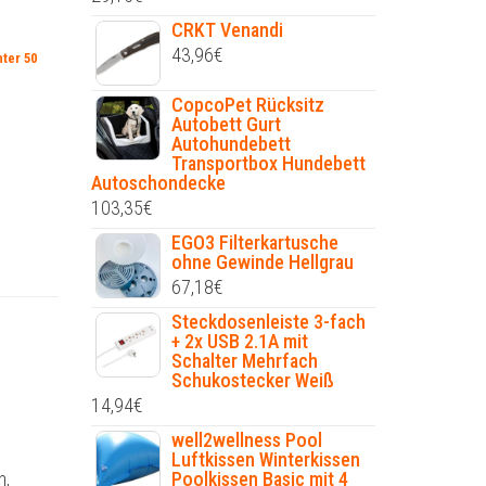
CRKT Venandi
43,96
€
ter 50
CopcoPet Rücksitz
Autobett Gurt
Autohundebett
Transportbox Hundebett
Autoschondecke
103,35
€
EGO3 Filterkartusche
ohne Gewinde Hellgrau
67,18
€
Steckdosenleiste 3-fach
+ 2x USB 2.1A mit
Schalter Mehrfach
Schukostecker Weiß
14,94
€
well2wellness Pool
Luftkissen Winterkissen
Poolkissen Basic mit 4
n,