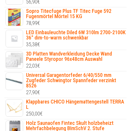
56,90
€
Sopro Titecfuge Plus TF Titec Fuge 592
Fugenmörtel Mörtel 15 KG
78,99
€
LED Einbauleuchte Diled 6W 310lm 2700-2100K
36° dim-to-warm schwenkbar
35,38
€
3D Platten Wandverkleidung Decke Wand
Paneele Styropor 96x48cm Auswahl
22,03
€
Universal Garagentorfeder 6/40/550 mm
Zugfeder Schwingtor Spannfeder verzinkt
8526
27,90
€
Klappbares CHICO Hängemattengestell TERRA
L
250,00
€
Holz Saunaofen Fintec Skult holzbeheizt
Mehrfachbelegung BImSchV 2. Stufe