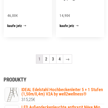
46,00
€
14,90
€
kaufe jetz
kaufe jetz
1
2
3
4
→
PRODUKTY
IDEAL Edelstahl Hochbeckenleiter 5 + 1 Stufen
(1,50m/0,4m) V2A by well2wellness®
315,25
€
LED Außendeckenleuchte anthrazit Näve Mio