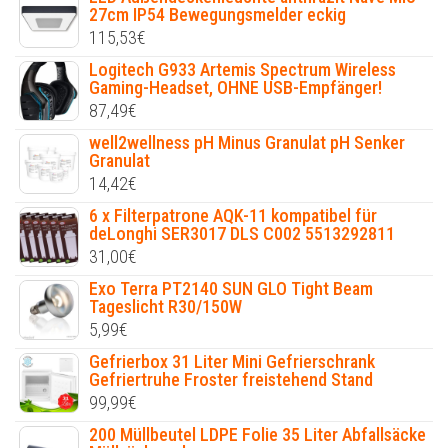
27cm IP54 Bewegungsmelder eckig
115,53
€
Logitech G933 Artemis Spectrum Wireless
Gaming-Headset, OHNE USB-Empfänger!
87,49
€
well2wellness pH Minus Granulat pH Senker
Granulat
14,42
€
6 x Filterpatrone AQK-11 kompatibel für
deLonghi SER3017 DLS C002 5513292811
31,00
€
Exo Terra PT2140 SUN GLO Tight Beam
Tageslicht R30/150W
5,99
€
Gefrierbox 31 Liter Mini Gefrierschrank
Gefriertruhe Froster freistehend Stand
99,99
€
200 Müllbeutel LDPE Folie 35 Liter Abfallsäcke