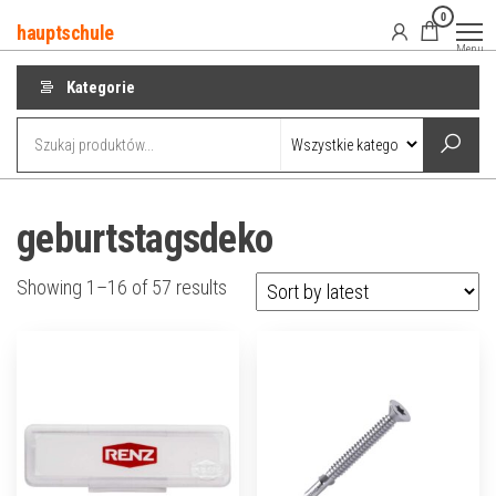
Przejdź
0
hauptschule
do
Menu
treści
Kategorie
geburtstagsdeko
Showing 1–16 of 57 results