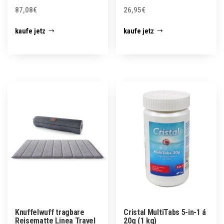
87,08
€
26,95
€
kaufe jetz
kaufe jetz
Knuffelwuff tragbare
Cristal MultiTabs 5-in-1 á
Reisematte Linea Travel
20g (1 kg)