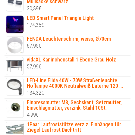
Müllsäcke schwarz
20,39
€
LED Smart Panel Triangle Light
174,35
€
FENDA Leuchtenschirm, weiss, Ø70cm
67,95
€
vidaXL Kaninchenstall 1 Ebene Grau Holz
57,99
€
LED-Line Elida 40W - 70W Straßenleuchte
Hoflampe 4000K Neutralweiß Laterne 120 ...
134,32
€
Einpressmutter M8, Sechskant, Setzmutter,
Einschlagmutter, verzink. Stahl 10St.
4,99
€
1Paar Laufroststütze verz.z. Einhängen für
Ziegel Laufrost Dachtritt