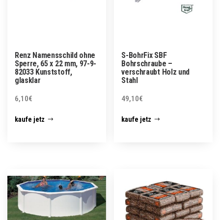
Renz Namensschild ohne
S-BohrFix SBF
Sperre, 65 x 22 mm, 97-9-
Bohrschraube –
82033 Kunststoff,
verschraubt Holz und
glasklar
Stahl
6,10
€
49,10
€
kaufe jetz
kaufe jetz