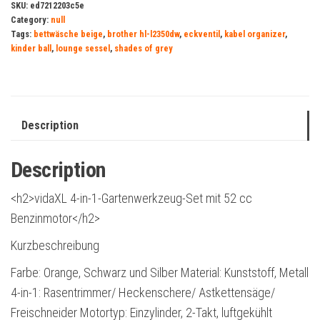
SKU:
ed7212203c5e
Category:
null
Tags:
bettwäsche beige
,
brother hl-l2350dw
,
eckventil
,
kabel organizer
,
kinder ball
,
lounge sessel
,
shades of grey
Description
Description
<h2>vidaXL 4-in-1-Gartenwerkzeug-Set mit 52 cc
Benzinmotor</h2>
Kurzbeschreibung
Farbe: Orange, Schwarz und Silber Material: Kunststoff, Metall
4-in-1: Rasentrimmer/ Heckenschere/ Astkettensäge/
Freischneider Motortyp: Einzylinder, 2-Takt, luftgekühlt