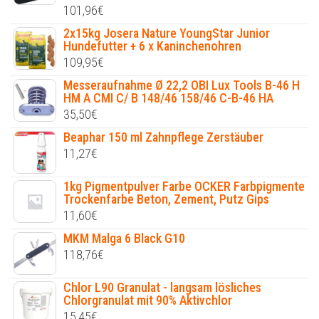
101,96
€
2x15kg Josera Nature YoungStar Junior
Hundefutter + 6 x Kaninchenohren
109,95
€
Messeraufnahme Ø 22,2 OBI Lux Tools B-46 H
HM A CMI C/ B 148/46 158/46 C-B-46 HA
35,50
€
Beaphar 150 ml Zahnpflege Zerstäuber
11,27
€
1kg Pigmentpulver Farbe OCKER Farbpigmente
Trockenfarbe Beton, Zement, Putz Gips
11,60
€
MKM Malga 6 Black G10
118,76
€
Chlor L90 Granulat - langsam lösliches
Chlorgranulat mit 90% Aktivchlor
15,45
€