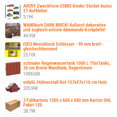
AVERY Zweckform 53882 Kinder Sticker Autos
27 Aufkleber
5,16
€
WANDkork DARK BRICK! Äußerst dekorative
und zugleich extrem dämmende Korkplatte!
49,95
€
ISEO Monoblock Schlösser - 90 mm breit -
gleichschliessend
25,10
€
schmaler Regenwassertank 1000 L ThinTanks,
26 cm Breite Wandtank, Regentonne
1099,00
€
vidaXL Hühnerstall Rot 157x97x110 cm Holz
205,99
€
2 Faltkartons 1200 x 600 x 600 mm Karton DHL
Paket 120.
28,79
€