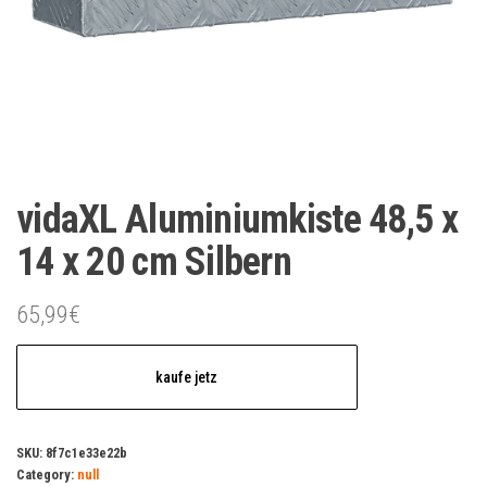
vidaXL Aluminiumkiste 48,5 x
14 x 20 cm Silbern
65,99
€
kaufe jetz
SKU:
8f7c1e33e22b
Category:
null