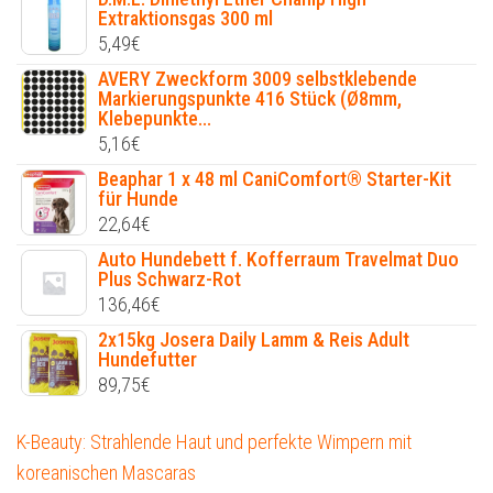
Extraktionsgas 300 ml
5,49
€
AVERY Zweckform 3009 selbstklebende
Markierungspunkte 416 Stück (Ø8mm,
Klebepunkte...
5,16
€
Beaphar 1 x 48 ml CaniComfort® Starter-Kit
für Hunde
22,64
€
Auto Hundebett f. Kofferraum Travelmat Duo
Plus Schwarz-Rot
136,46
€
2x15kg Josera Daily Lamm & Reis Adult
Hundefutter
89,75
€
K-Beauty: Strahlende Haut und perfekte Wimpern mit
koreanischen Mascaras