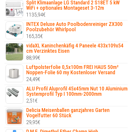
Split Klimaanlage LG Standard 2 S18ET 5 kW
WiFi + optionales Montageset 3-12m
1135,94
€
INTEX Deluxe Auto Poolbodenreiniger ZX300
Poolzubehör Whirlpool
165,35
€
vidaXL Kaninchenkäfig 4 Paneele 433x109x54
cm Verzinktes Eisen
88,99
€
Luftpolsterfolie 0,5x100m FREI HAUS 50m²
Noppen-Folie 60 my Kostenloser Versand
24,49
€
ALU Profil Aluprofil 45x45mm Nut 10 Aluminium
Systemprofil Typ I 100mm-2000mm
2,51
€
Delicia Meisenballen ganzjahres Garten
Vogelfutter 60 Stück
29,95
€
D.M.E. Dimethyl Ether Champ High