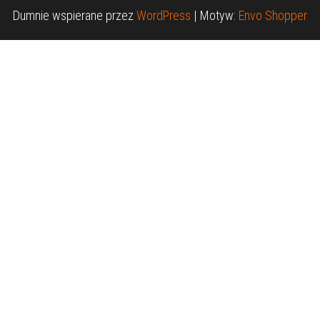
Dumnie wspierane przez
WordPress
|
Motyw:
Envo Shopper