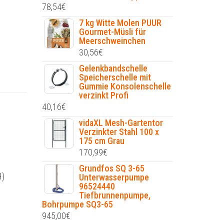
78,54
€
7 kg Witte Molen PUUR
Gourmet-Müsli für
Meerschweinchen
30,56
€
Gelenkbandschelle
Speicherschelle mit
Gummie Konsolenschelle
verzinkt Profi
40,16
€
vidaXL Mesh-Gartentor
Verzinkter Stahl 100 x
175 cm Grau
170,99
€
Grundfos SQ 3-65
H)
Unterwasserpumpe
96524440
Tiefbrunnenpumpe,
Bohrpumpe SQ3-65
945,00
€