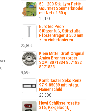
50 - 200 Stk. Lyra Pet®
Gourmet Sommerknödel
mit Netz à 80 g
16,14
€
Eurotec Pedix
Stützenfuß, Stützfüße,
Pfostenträger B 500 mm
zum einbetonieren
25,80
€
Klein Mittel Groß Original
Amica Brennerkörper
osera
SOMI 8071834 8071832
8071833
,
9,69
€
Kombitaster Seko Renz
97-9-85089 mit integr.
Namenschild
20,30
€
Hewi Schlüsselrosette
316, PZ-gelocht,