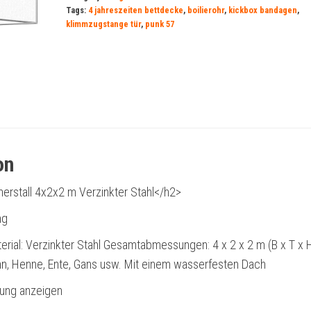
Tags:
4 jahreszeiten bettdecke
,
boilierohr
,
kickbox bandagen
,
klimmzugstange tür
,
punk 57
on
erstall 4x2x2 m Verzinkter Stahl</h2>
ng
terial: Verzinkter Stahl Gesamtabmessungen: 4 x 2 x 2 m (B x T x 
hn, Henne, Ente, Gans usw. Mit einem wasserfesten Dach
bung anzeigen