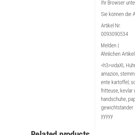
Ihr Browser unte
Sie können die A
Artikel Nr.:
0093090534
Melden |
Ähnlichen Artike
<h3>vidaXL Hühn
amazion, stemmh
ente kartoffel,
fritteuse, kevla
handschuhe, papi
gewichtständer
yyyyy
Related products