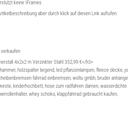
rstützt keine IFrames.
rtikelbeschreibung aber durch klick auf diesen Link aufrufen.
l verkaufen
erstall 4x2x2 m Verzinkter Stahl 352,99 €</h3>
ammer, holzspalter liegend, led pflanzenlampen, fleece decke, j
 scheibenbremsen fahrrad einbremsen, woltu gmbh, bruder anhänger
r weste, kinderhochbett, hose zum radfahren damen, wasserdichte
errollenhalter, whey schoko, klappfahrrad gebraucht kaufen,