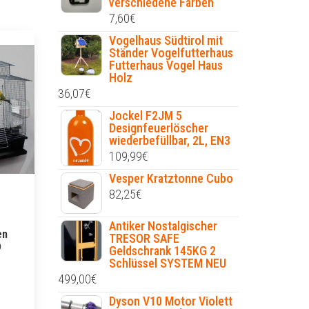
verschiedene Farben
7,60
€
Vogelhaus Südtirol mit
Ständer Vogelfutterhaus
Futterhaus Vogel Haus
Holz
36,07
€
Jockel F2JM 5
Designfeuerlöscher
wiederbefüllbar, 2L, EN3
109,99
€
Vesper Kratztonne Cubo
82,25
€
Antiker Nostalgischer
en
TRESOR SAFE
p
Geldschrank 145KG 2
Schlüssel SYSTEM NEU
499,00
€
Dyson V10 Motor Violett