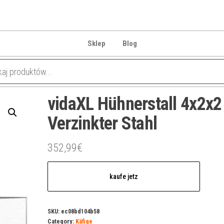
Sklep
Blog
vidaXL Hühnerstall 4x2x2
Verzinkter Stahl
352,99
€
kaufe jetz
SKU:
ec08bd104b58
Category:
Käfige