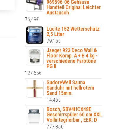
969596-06 Gehäuse
Handteil Original Leichter
Austausch
76,48
€
Lucite 152 Wetterschutz
2,5 Liter
79,15
€
Jaeger 923 Deco Wall &
Floor Komp. A + B 4 kg -
verschiedene Farbtöne
PG II
127,65
€
SudoreWell Sauna
Sanduhr mit hellrotem
Sand 15min.
14,46
€
Bosch, SBV4HCX48E
Geschirrspüler 60 cm XXL
Vollintegrierbar , EEK: D
777,85
€