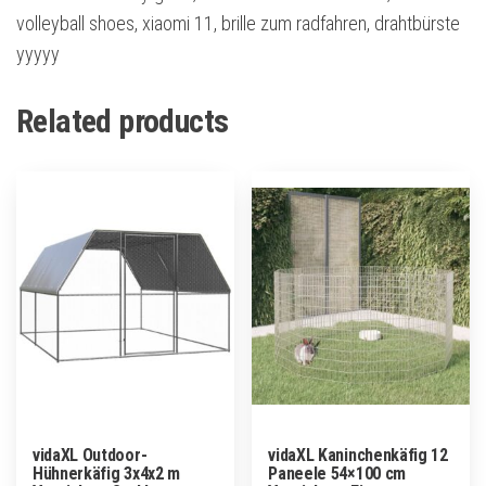
volleyball shoes, xiaomi 11, brille zum radfahren, drahtbürste
yyyyy
Related products
vidaXL Outdoor-
vidaXL Kaninchenkäfig 12
Hühnerkäfig 3x4x2 m
Paneele 54×100 cm