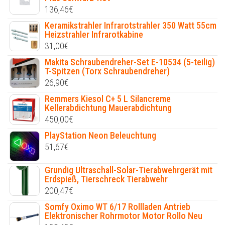
136,46
€
Keramikstrahler Infrarotstrahler 350 Watt 55cm
Heizstrahler Infrarotkabine
31,00
€
Makita Schraubendreher-Set E-10534 (5-teilig)
T-Spitzen (Torx Schraubendreher)
26,90
€
Remmers Kiesol C+ 5 L Silancreme
Kellerabdichtung Mauerabdichtung
450,00
€
PlayStation Neon Beleuchtung
51,67
€
Grundig Ultraschall-Solar-Tierabwehrgerät mit
Erdspieß, Tierschreck Tierabwehr
200,47
€
Somfy Oximo WT 6/17 Rollladen Antrieb
Elektronischer Rohrmotor Motor Rollo Neu