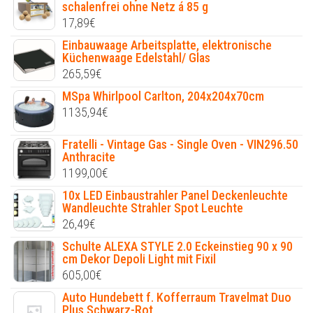
schalenfrei ohne Netz á 85 g
17,89
€
Einbauwaage Arbeitsplatte, elektronische
Küchenwaage Edelstahl/ Glas
265,59
€
MSpa Whirlpool Carlton, 204x204x70cm
1135,94
€
Fratelli - Vintage Gas - Single Oven - VIN296.50
Anthracite
1199,00
€
10x LED Einbaustrahler Panel Deckenleuchte
Wandleuchte Strahler Spot Leuchte
26,49
€
Schulte ALEXA STYLE 2.0 Eckeinstieg 90 x 90
cm Dekor Depoli Light mit Fixil
605,00
€
Auto Hundebett f. Kofferraum Travelmat Duo
Plus Schwarz-Rot