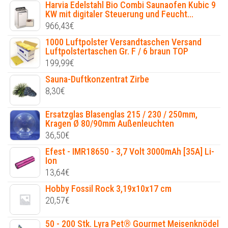
Harvia Edelstahl Bio Combi Saunaofen Kubic 9
KW mit digitaler Steuerung und Feucht...
966,43
€
1000 Luftpolster Versandtaschen Versand
Luftpolstertaschen Gr. F / 6 braun TOP
199,99
€
Sauna-Duftkonzentrat Zirbe
8,30
€
Ersatzglas Blasenglas 215 / 230 / 250mm,
Kragen Ø 80/90mm Außenleuchten
36,50
€
Efest - IMR18650 - 3,7 Volt 3000mAh [35A] Li-
Ion
13,64
€
Hobby Fossil Rock 3,19x10x17 cm
20,57
€
50 - 200 Stk. Lyra Pet® Gourmet Meisenknödel