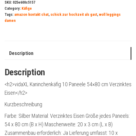
SKU:
025e600c5157
Category:
Käfige
Tags:
amazon kontakt chat
,
schick zur hochzeit als gast
,
woll leggings
damen
Description
Description
<h2>vidaXL Kaninchenkäfig 10 Paneele 54×80 cm Verzinktes
Eisen</h2>
Kurzbeschreibung
Farbe: Silber Material: Verzinktes Eisen Größe jedes Paneels:
54 x 80 cm (B x H) Maschenweite: 20 x 3 cm (L x B)
Zusammenbau erforderlich: Ja Lieferung umfasst: 10 x