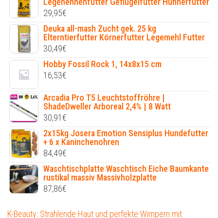
Legehennenfutter Geflügelfutter Hühnerfutter
29,95
€
Deuka all-mash Zucht gek. 25 kg
Elterntierfutter Körnerfutter Legemehl Futter
30,49
€
Hobby Fossil Rock 1, 14x8x15 cm
16,53
€
Arcadia Pro T5 Leuchtstoffröhre |
ShadeDweller Arboreal 2,4% | 8 Watt
30,91
€
2x15kg Josera Emotion Sensiplus Hundefutter
+ 6 x Kaninchenohren
84,49
€
Waschtischplatte Waschtisch Eiche Baumkante
rustikal massiv Massivholzplatte
87,86
€
K-Beauty: Strahlende Haut und perfekte Wimpern mit