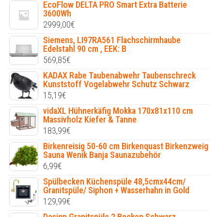
EcoFlow DELTA PRO Smart Extra Batterie
3600Wh
2999,00
€
Siemens, LI97RA561 Flachschirmhaube
Edelstahl 90 cm , EEK: B
569,85
€
KADAX Rabe Taubenabwehr Taubenschreck
Kunststoff Vogelabwehr Schutz Schwarz
15,19
€
vidaXL Hühnerkäfig Mokka 170x81x110 cm
Massivholz Kiefer & Tanne
183,99
€
Birkenreisig 50-60 cm Birkenquast Birkenzweig
Sauna Wenik Banja Saunazubehör
6,99
€
Spülbecken Küchenspüle 48,5cmx44cm/
Granitspüle/ Siphon + Wasserhahn in Gold
129,99
€
Design Granitspüle 2 Becken Schwarz