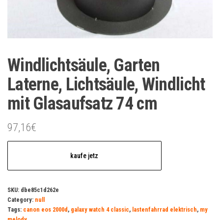
Windlichtsäule, Garten
Laterne, Lichtsäule, Windlicht
mit Glasaufsatz 74 cm
97,16
€
kaufe jetz
SKU:
dbe85c1d262e
Category:
null
Tags:
canon eos 2000d
,
galaxy watch 4 classic
,
lastenfahrrad elektrisch
,
my
melody