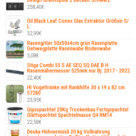
258,40
€
Oil Black Leaf Conex Glas Extraktor Größen S/
L
32,99
€
Rasengitter 50x50x4cm grün Rasenplatte
Gehwegplatte Rasenwabe Bodenwabe
3,08
€
Stiga Combi 55 S AE SEQ SQ DAE B H
Rasenmähermesser 525mm nur Bj. 2017 - 2022
22,40
€
HI Vogeltränke mit Rankhilfe 30 x 19 x 82 cm
57280
23,95
€
Gipsspachtel 20Kg Trockenbau Fertigspachtel
Glättspachtel Spachtelmasse Q4 RM14
22,58
€
Deuka Hühnermüsli 20 kg Vollnahrung