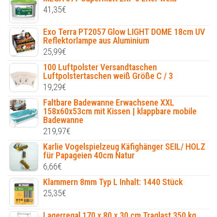
41,35
€
Exo Terra PT2057 Glow LIGHT DOME 18cm UV
Reflektorlampe aus Aluminium
25,99
€
100 Luftpolster Versandtaschen
Luftpolstertaschen weiß Größe C / 3
19,29
€
Faltbare Badewanne Erwachsene XXL
158x60x53cm mit Kissen | klappbare mobile
Badewanne
219,97
€
Karlie Vogelspielzeug Käfighänger SEIL/ HOLZ
für Papageien 40cm Natur
6,66
€
Klammern 8mm Typ L Inhalt: 1440 Stück
25,35
€
Lagerregal 170 x 80 x 30 cm Traglast 350 kg