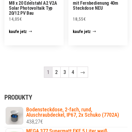
M8 x 20 Edelstahl A2 V2A
mit Fernbedienung 40m
Solar Photovoltaik Typ
Steckdose NEU
20/12 PV Bau
14,05
€
18,55
€
kaufe jetz
kaufe jetz
1
2
3
4
→
PRODUKTY
Bodensteckdose, 2-fach, rund,
Aluschraubdeckel, IP67, 2x Schuko (7702A)
438,27
€
MEGA 377 Supermatt EKF 5 Liter weiß