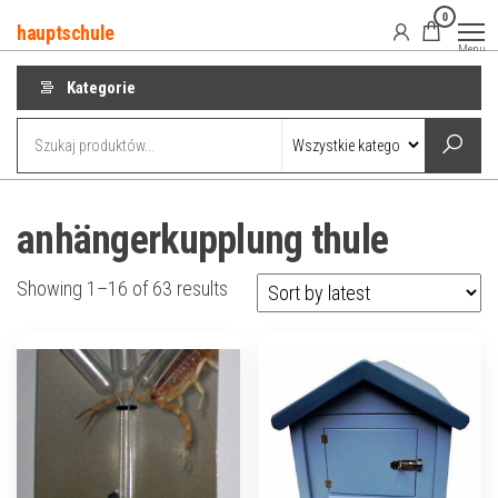
Przejdź
0
hauptschule
do
Menu
treści
Kategorie
anhängerkupplung thule
Showing 1–16 of 63 results