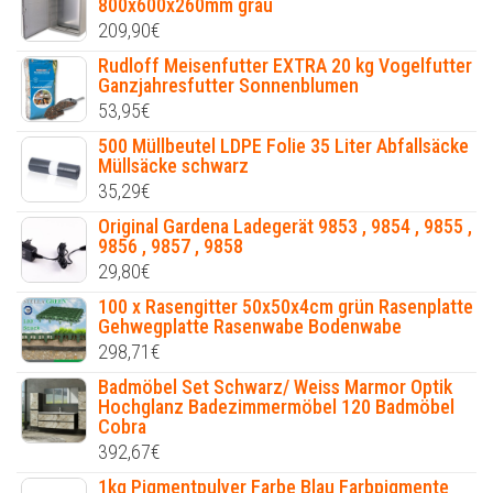
800x600x260mm grau
209,90
€
Rudloff Meisenfutter EXTRA 20 kg Vogelfutter
Ganzjahresfutter Sonnenblumen
53,95
€
500 Müllbeutel LDPE Folie 35 Liter Abfallsäcke
Müllsäcke schwarz
35,29
€
Original Gardena Ladegerät 9853 , 9854 , 9855 ,
9856 , 9857 , 9858
29,80
€
100 x Rasengitter 50x50x4cm grün Rasenplatte
Gehwegplatte Rasenwabe Bodenwabe
298,71
€
Badmöbel Set Schwarz/ Weiss Marmor Optik
Hochglanz Badezimmermöbel 120 Badmöbel
Cobra
392,67
€
1kg Pigmentpulver Farbe Blau Farbpigmente