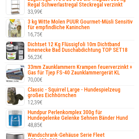
Regal Schwerlastregal Steckregal verzinkt
33,99
€
3 kg Witte Molen PUUR Gourmet-Müsli Sensitiv
für empfindliche Kaninchen
16,75
€
Dichtset 12 Kg Flüssigfoli 10m Dichtband
Innenecke Bad Duschabdichtung TOP SET18
56,23
€
33mm Zaunklammern Krampen feuerverzinkt +
Gas für Tjep FS-40 Zaunklammergerät KL
70,00
€
Classic - Squirrel Large - Hundespielzeug
großes Eichhörnchen
12,39
€
Hundpur Perlenkomplex 300g für
Hundegelenke Gelenke Sehnen Bänder Hund
48,85
€
Wandschrank-Gehäuse Serie Fleet