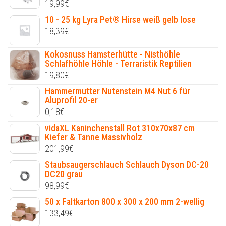
19,99
€
10 - 25 kg Lyra Pet® Hirse weiß gelb lose
18,39
€
Kokosnuss Hamsterhütte - Nisthöhle
Schlafhöhle Höhle - Terraristik Reptilien
19,80
€
Hammermutter Nutenstein M4 Nut 6 für
Aluprofil 20-er
0,18
€
vidaXL Kaninchenstall Rot 310x70x87 cm
Kiefer & Tanne Massivholz
201,99
€
Staubsaugerschlauch Schlauch Dyson DC-20
DC20 grau
98,99
€
50 x Faltkarton 800 x 300 x 200 mm 2-wellig
133,49
€