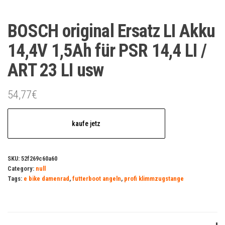
BOSCH original Ersatz LI Akku
14,4V 1,5Ah für PSR 14,4 LI /
ART 23 LI usw
54,77
€
kaufe jetz
SKU:
52f269c60a60
Category:
null
Tags:
e bike damenrad
,
futterboot angeln
,
profi klimmzugstange