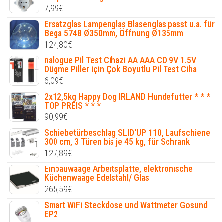
7,99
€
Ersatzglas Lampenglas Blasenglas passt u.a. für
Bega 5748 Ø350mm, Öffnung Ø135mm
124,80
€
nalogue Pil Test Cihazi AA AAA CD 9V 1.5V
Dügme Piller için Çok Boyutlu Pil Test Ciha
6,09
€
2x12,5kg Happy Dog IRLAND Hundefutter * * *
TOP PREIS * * *
90,99
€
Schiebetürbeschlag SLID'UP 110, Laufschiene
300 cm, 3 Türen bis je 45 kg, für Schrank
127,89
€
Einbauwaage Arbeitsplatte, elektronische
Küchenwaage Edelstahl/ Glas
265,59
€
Smart WiFi Steckdose und Wattmeter Gosund
EP2