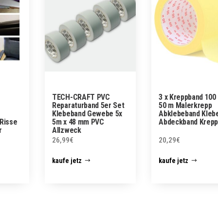
TECH-CRAFT PVC
3 x Kreppband 100
Reparaturband 5er Set
50 m Malerkrepp
Klebeband Gewebe 5x
Abklebeband Kleb
 Risse
5m x 48 mm PVC
Abdeckband Krep
r
Allzweck
26,99
€
20,29
€
kaufe jetz
kaufe jetz