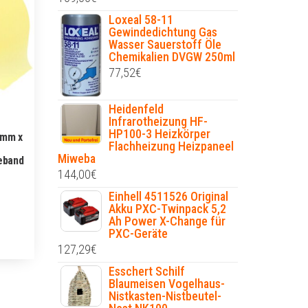
Loxeal 58-11
Gewindedichtung Gas
Wasser Sauerstoff Öle
Chemikalien DVGW 250ml
77,52
€
Heidenfeld
Infrarotheizung HF-
HP100-3 Heizkörper
 mm x
Flachheizung Heizpaneel
Miweba
eband
p
144,00
€
Einhell 4511526 Original
Akku PXC-Twinpack 5,2
Ah Power X-Change für
PXC-Geräte
127,29
€
Esschert Schilf
Blaumeisen Vogelhaus-
Nistkasten-Nistbeutel-