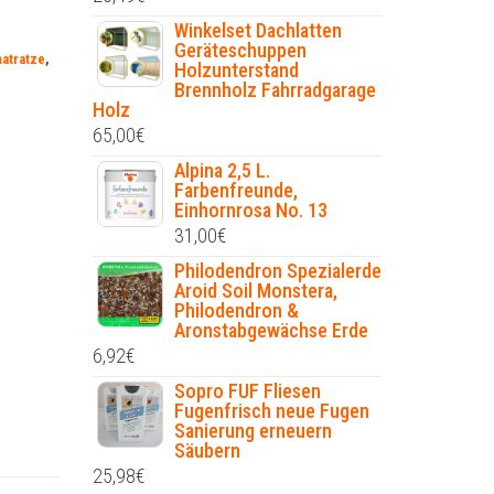
Winkelset Dachlatten
Geräteschuppen
atratze
,
Holzunterstand
Brennholz Fahrradgarage
Holz
65,00
€
Alpina 2,5 L.
Farbenfreunde,
Einhornrosa No. 13
31,00
€
Philodendron Spezialerde
Aroid Soil Monstera,
Philodendron &
Aronstabgewächse Erde
6,92
€
Sopro FUF Fliesen
Fugenfrisch neue Fugen
Sanierung erneuern
Säubern
25,98
€