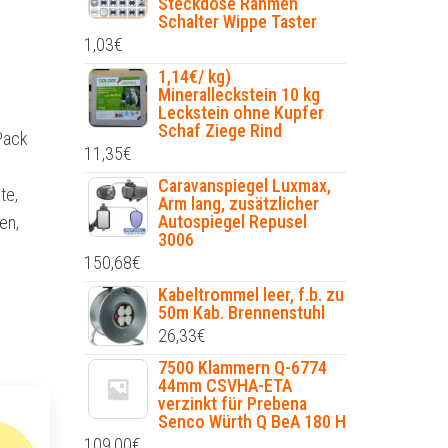
Steckdose Rahmen
Schalter Wippe Taster
1,03
€
1,14€/ kg)
Mineralleckstein 10 kg
Leckstein ohne Kupfer
Schaf Ziege Rind
Pack
11,35
€
Caravanspiegel Luxmax,
te,
Arm lang, zusätzlicher
Autospiegel Repusel
en,
3006
150,68
€
Kabeltrommel leer, f.b. zu
50m Kab. Brennenstuhl
26,33
€
7500 Klammern Q-6774
44mm CSVHA-ETA
verzinkt für Prebena
Senco Würth Q BeA 180 H
109,00
€