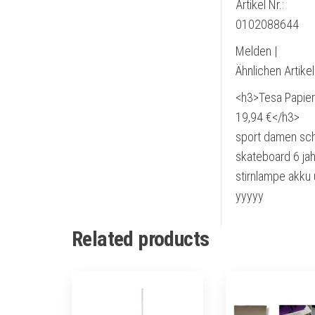
Artikel Nr.:
0102088644
Melden |
Ähnlichen Artike
<h3>Tesa Papier
19,94 €</h3>
sport damen schu
skateboard 6 jah
stirnlampe akku
yyyyy
Related products