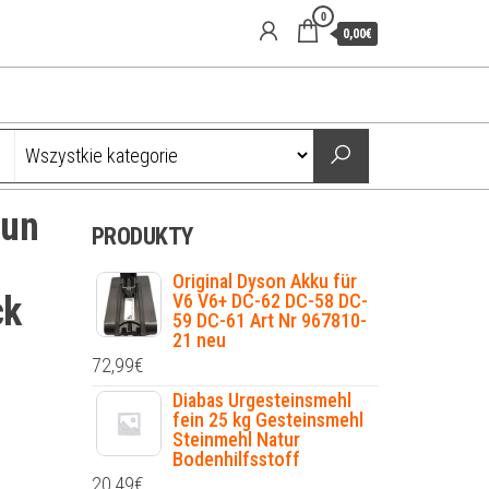
0
0,00€
aun
PRODUKTY
Original Dyson Akku für
ck
V6 V6+ DC-62 DC-58 DC-
59 DC-61 Art Nr 967810-
21 neu
72,99
€
Diabas Urgesteinsmehl
fein 25 kg Gesteinsmehl
Steinmehl Natur
Bodenhilfsstoff
20,49
€