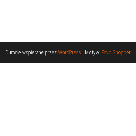
Dumnie wspierane przez
WordPress
|
Motyw:
Envo Shopper