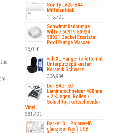
Somfy LV25-B44
Mittelantrieb
113,70
€
Schwimmbadpumpe
WilTec 50919 50920
50921 Deckel Ersatzteil
Pool Pumpe Wasser
16,01
€
vidaXL Hänge-Toilette mit
ißbar
Unterputzspülkasten
Keramik Schwarz
306,99
€
ehr
Der BAUTEC
Laminatschneider 480mm
+ 2 Klingen, Rollen /
Schichtparkettschneider
Vinyl
381,40
€
Berker S.1 Polarweiß
glänzend Weiß USB