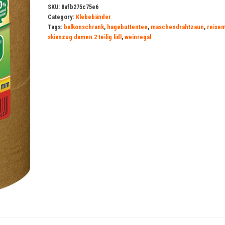
SKU:
8afb275c75e6
Category:
Klebebänder
Tags:
balkonschrank
,
hagebuttentee
,
maschendrahtzaun
,
reisem
skianzug damen 2 teilig lidl
,
weinregal