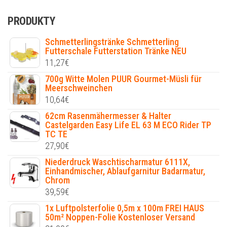
PRODUKTY
Schmetterlingstränke Schmetterling
Futterschale Futterstation Tränke NEU
11,27
€
700g Witte Molen PUUR Gourmet-Müsli für
Meerschweinchen
10,64
€
62cm Rasenmähermesser & Halter
Castelgarden Easy Life EL 63 M ECO Rider TP
TC TE
27,90
€
Niederdruck Waschtischarmatur 6111X,
Einhandmischer, Ablaufgarnitur Badarmatur,
Chrom
39,59
€
1x Luftpolsterfolie 0,5m x 100m FREI HAUS
50m² Noppen-Folie Kostenloser Versand