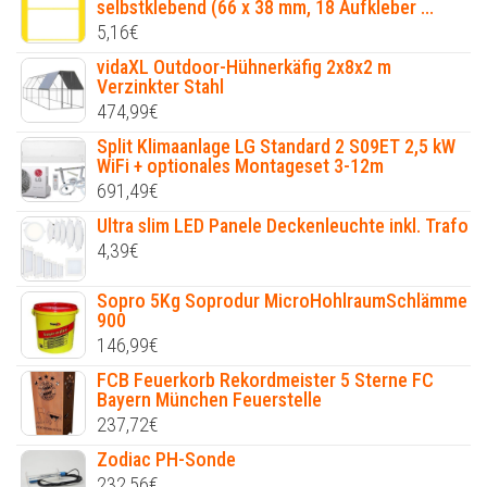
selbstklebend (66 x 38 mm, 18 Aufkleber ...
5,16
€
vidaXL Outdoor-Hühnerkäfig 2x8x2 m
Verzinkter Stahl
474,99
€
Split Klimaanlage LG Standard 2 S09ET 2,5 kW
WiFi + optionales Montageset 3-12m
691,49
€
Ultra slim LED Panele Deckenleuchte inkl. Trafo
4,39
€
Sopro 5Kg Soprodur MicroHohlraumSchlämme
900
146,99
€
FCB Feuerkorb Rekordmeister 5 Sterne FC
Bayern München Feuerstelle
237,72
€
Zodiac PH-Sonde
232,56
€