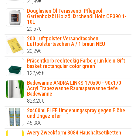
21,99
€
Douglasien Öl Terassenöl Pflegeöl
Gartenholzöl Holzöl lärchenöl Holz CP390 1-
10L
20,57
€
200 Luftpolster Versandtaschen
Luftpolstertaschen A / 1 braun NEU
20,29
€
Präsentkorb rechteckig Farbe grün klein Gift
basket rectangular color green
122,95
€
Badewanne ANDRA LINKS 170x90 - 90x170
Acryl Trapezwanne Raumsparwanne tiefe
Badewanne
823,20
€
2x400ml FLEE Umgebungsspray gegen Flöhe
und Ungeziefer
46,38
€
Avery Zweckform 3084 Haushaltsetiketten