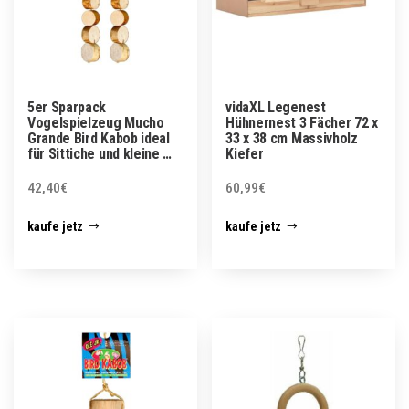
5er Sparpack
vidaXL Legenest
Vogelspielzeug Mucho
Hühnernest 3 Fächer 72 x
Grande Bird Kabob ideal
33 x 38 cm Massivholz
für Sittiche und kleine …
Kiefer
42,40
€
60,99
€
kaufe jetz
kaufe jetz