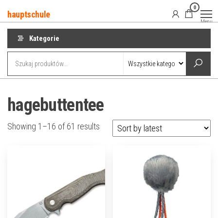
Przejdź
0
hauptschule
do
Menu
treści
Kategorie
hagebuttentee
Showing 1–16 of 61 results