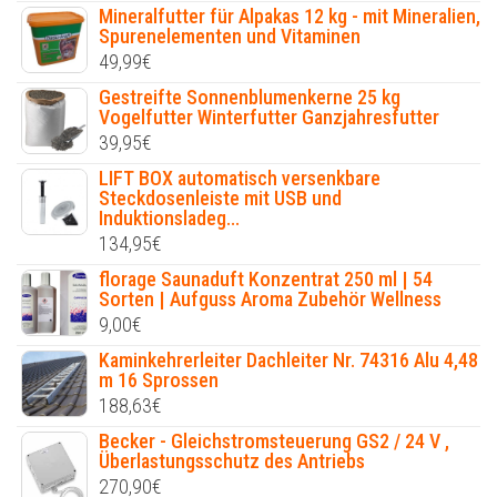
Mineralfutter für Alpakas 12 kg - mit Mineralien,
Spurenelementen und Vitaminen
49,99
€
Gestreifte Sonnenblumenkerne 25 kg
Vogelfutter Winterfutter Ganzjahresfutter
39,95
€
LIFT BOX automatisch versenkbare
Steckdosenleiste mit USB und
Induktionsladeg...
134,95
€
florage Saunaduft Konzentrat 250 ml | 54
Sorten | Aufguss Aroma Zubehör Wellness
9,00
€
Kaminkehrerleiter Dachleiter Nr. 74316 Alu 4,48
m 16 Sprossen
188,63
€
Becker - Gleichstromsteuerung GS2 / 24 V ,
Überlastungsschutz des Antriebs
270,90
€