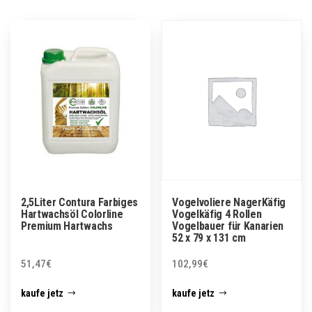
2,5Liter Contura Farbiges
Vogelvoliere NagerKäfig
Hartwachsöl Colorline
Vogelkäfig 4 Rollen
Premium Hartwachs
Vogelbauer für Kanarien
52 x 79 x 131 cm
51,47
€
102,99
€
kaufe jetz
kaufe jetz