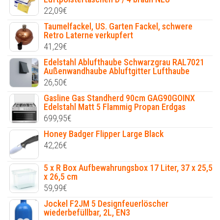
22,09
€
Taumelfackel, US. Garten Fackel, schwere
Retro Laterne verkupfert
41,29
€
Edelstahl Ablufthaube Schwarzgrau RAL7021
Außenwandhaube Abluftgitter Lufthaube
26,50
€
Gasline Gas Standherd 90cm GAG90GOINX
Edelstahl Matt 5 Flammig Propan Erdgas
699,95
€
Honey Badger Flipper Large Black
42,26
€
5 x R Box Aufbewahrungsbox 17 Liter, 37 x 25,5
x 26,5 cm
59,99
€
Jockel F2JM 5 Designfeuerlöscher
wiederbefüllbar, 2L, EN3