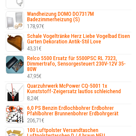
Wandheizung DOMO DO7317M
Badezimmerheizung (S)
178,97
€
Schale Vogeltränke Herz Liebe Vogelbad Eisen
Garten Dekoration Antik-Stil Love
43,31
€
Relco 5500 Ersatz für 5500PSC RL 7323,
Dimmertrafo, Sensorgesteuert 230V-12V 35-
80W
47,95
€
Quarzuhrwerk McPower CQ-5001 1x
Kunststoff-Zeigersatz lautlos schleichend
8,24
€
6,0 PS Benzin Erdlochbohrer Erdbohrer
Pfahlbohrer Brunnenbohrer Erdbohrgerät
206,71
€
100 Luftpolster Versandtaschen
Luftpolstertaschen D / 4 braun NEU